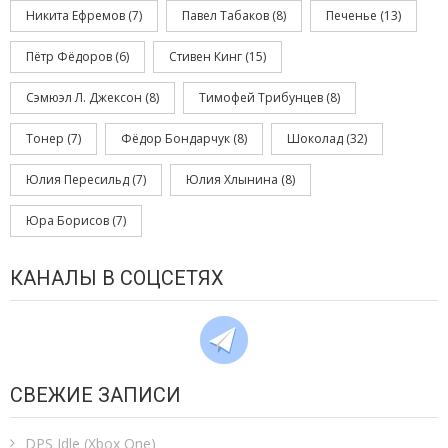
Никита Ефремов
(7)
Павел Табаков
(8)
Печенье
(13)
Пётр Фёдоров
(6)
Стивен Кинг
(15)
Сэмюэл Л. Джексон
(8)
Тимофей Трибунцев
(8)
Тонер
(7)
Фёдор Бондарчук
(8)
Шоколад
(32)
Юлия Пересильд
(7)
Юлия Хлынина
(8)
Юра Борисов
(7)
КАНАЛЫ В СОЦСЕТЯХ
СВЕЖИЕ ЗАПИСИ
DPS Idle (Xbox One)