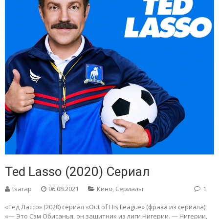
Ted Lasso (2020) Сериал
tsarap
06.08.2021
Кино
,
Сериалы
1
«Тед Лассо» (2020) сериал «Out of His League» (фраза из сериала)
«— Это Сэм Обисанья, он защитник из лиги Нигерии. — Нигерии,