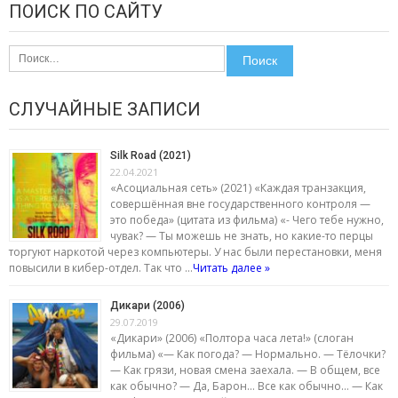
ПОИСК ПО САЙТУ
Найти:
СЛУЧАЙНЫЕ ЗАПИСИ
Silk Road (2021)
22.04.2021
«Асоциальная сеть» (2021) «Каждая транзакция,
совершённая вне государственного контроля —
это победа» (цитата из фильма) «- Чего тебе нужно,
чувак? — Ты можешь не знать, но какие-то перцы
торгуют наркотой через компьютеры. У нас были перестановки, меня
повысили в кибер-отдел. Так что …
Читать далее »
Дикари (2006)
29.07.2019
«Дикари» (2006) «Полтора часа лета!» (слоган
фильма) «— Как погода? — Нормально. — Тёлочки?
— Как грязи, новая смена заехала. — В общем, все
как обычно? — Да, Барон… Все как обычно… — Как