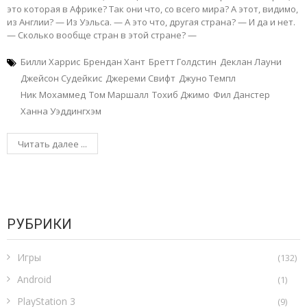
это которая в Африке? Так они что, со всего мира? А этот, видимо,
из Англии? — Из Уэльса. — А это что, другая страна? — И да и нет.
— Сколько вообще стран в этой стране? —
Билли Харрис
Брендан Хант
Бретт Голдстин
Деклан Лауни
Джейсон Судейкис
Джереми Свифт
Джуно Темпл
Ник Мохаммед
Том Маршалл
Тохиб Джимо
Фил Данстер
Ханна Уэддингхэм
Читать далее ...
РУБРИКИ
Игры
(132)
Android
(1)
PlayStation 3
(9)