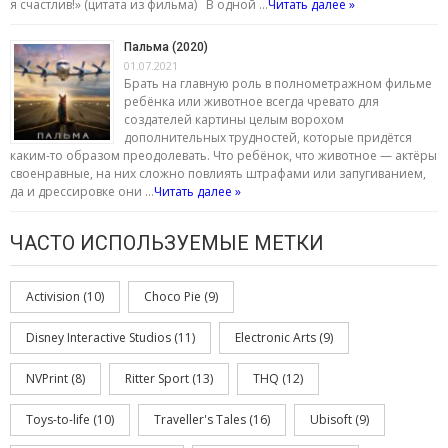
я счастлив!» (цитата из фильма) В одной …
Читать далее »
Пальма (2020)
01.07.2021
Брать на главную роль в полнометражном фильме
ребёнка или животное всегда чревато для
создателей картины целым ворохом
дополнительных трудностей, которые придётся
каким-то образом преодолевать. Что ребёнок, что животное — актёры
своенравные, на них сложно повлиять штрафами или запугиванием,
да и дрессировке они …
Читать далее »
ЧАСТО ИСПОЛЬЗУЕМЫЕ МЕТКИ
Activision
(10)
Choco Pie
(9)
Disney Interactive Studios
(11)
Electronic Arts
(9)
NVPrint
(8)
Ritter Sport
(13)
THQ
(12)
Toys-to-life
(10)
Traveller's Tales
(16)
Ubisoft
(9)