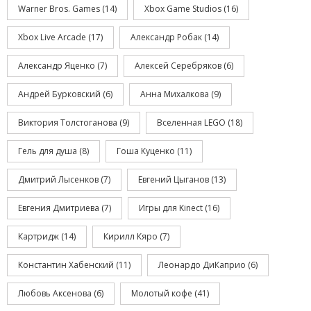
Warner Bros. Games
(14)
Xbox Game Studios
(16)
Xbox Live Arcade
(17)
Александр Робак
(14)
Александр Яценко
(7)
Алексей Серебряков
(6)
Андрей Бурковский
(6)
Анна Михалкова
(9)
Виктория Толстоганова
(9)
Вселенная LEGO
(18)
Гель для душа
(8)
Гоша Куценко
(11)
Дмитрий Лысенков
(7)
Евгений Цыганов
(13)
Евгения Дмитриева
(7)
Игры для Kinect
(16)
Картридж
(14)
Кирилл Кяро
(7)
Константин Хабенский
(11)
Леонардо ДиКаприо
(6)
Любовь Аксенова
(6)
Молотый кофе
(41)