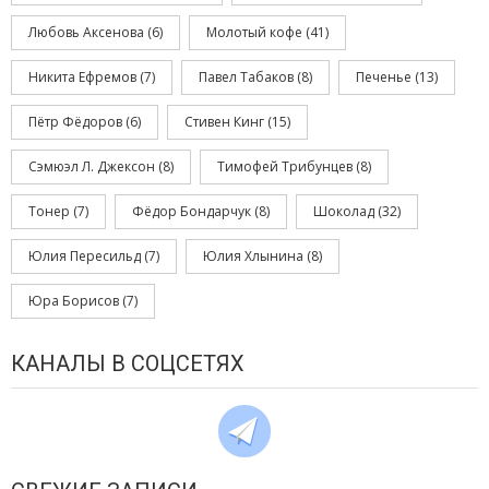
Любовь Аксенова
(6)
Молотый кофе
(41)
Никита Ефремов
(7)
Павел Табаков
(8)
Печенье
(13)
Пётр Фёдоров
(6)
Стивен Кинг
(15)
Сэмюэл Л. Джексон
(8)
Тимофей Трибунцев
(8)
Тонер
(7)
Фёдор Бондарчук
(8)
Шоколад
(32)
Юлия Пересильд
(7)
Юлия Хлынина
(8)
Юра Борисов
(7)
КАНАЛЫ В СОЦСЕТЯХ