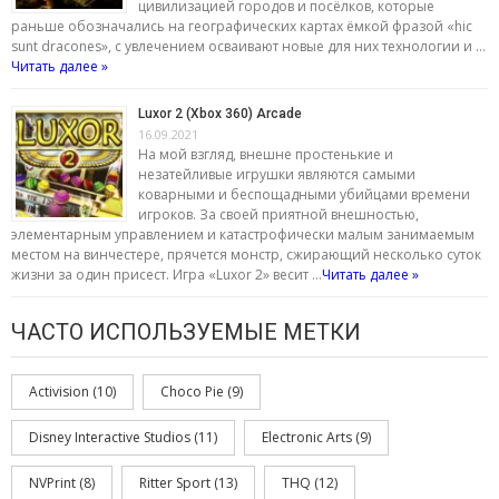
цивилизацией городов и посёлков, которые
раньше обозначались на географических картах ёмкой фразой «hic
sunt dracones», с увлечением осваивают новые для них технологии и …
Читать далее »
Luxor 2 (Xbox 360) Arcade
16.09.2021
На мой взгляд, внешне простенькие и
незатейливые игрушки являются самыми
коварными и беспощадными убийцами времени
игроков. За своей приятной внешностью,
элементарным управлением и катастрофически малым занимаемым
местом на винчестере, прячется монстр, сжирающий несколько суток
жизни за один присест. Игра «Luxor 2» весит …
Читать далее »
ЧАСТО ИСПОЛЬЗУЕМЫЕ МЕТКИ
Activision
(10)
Choco Pie
(9)
Disney Interactive Studios
(11)
Electronic Arts
(9)
NVPrint
(8)
Ritter Sport
(13)
THQ
(12)