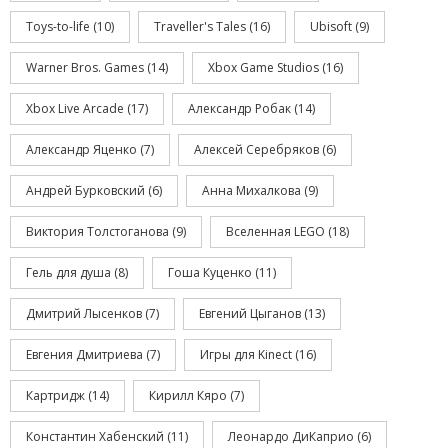
Toys-to-life
(10)
Traveller's Tales
(16)
Ubisoft
(9)
Warner Bros. Games
(14)
Xbox Game Studios
(16)
Xbox Live Arcade
(17)
Александр Робак
(14)
Александр Яценко
(7)
Алексей Серебряков
(6)
Андрей Бурковский
(6)
Анна Михалкова
(9)
Виктория Толстоганова
(9)
Вселенная LEGO
(18)
Гель для душа
(8)
Гоша Куценко
(11)
Дмитрий Лысенков
(7)
Евгений Цыганов
(13)
Евгения Дмитриева
(7)
Игры для Kinect
(16)
Картридж
(14)
Кирилл Кяро
(7)
Константин Хабенский
(11)
Леонардо ДиКаприо
(6)