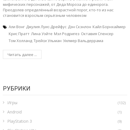
мифических персонажей, от Деда Мороза до единорога.
Преодолев определённый возрастной порог, кто-то из нас
становится взрослым серьёзным человеком
Али Вонг
Джулия Луис-Дрейфус
Дэн Скэнлон
Кайл Борнхаймер
Крис Пратт
Лина Уэйте
Мэл Родригез
Октавия Спенсер
Том Холланд
Трейси Ульман
Уилмер Вальдеррама
Читать далее ...
РУБРИКИ
Игры
(132)
Android
(1)
PlayStation 3
(9)