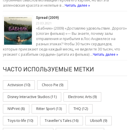
глубинных смыслов мотивации героев его картин, но вот эта
алленовская красота и нелепые в …
Читать далее »
Spread (2009)
23.03.2021
«Бабник» (2009) «Доставляю удовольствие. Дорого»
(слоган фильма) «— Вы знаете, почему залы
отправления и прибытия в Лос-Анджелесе на
разных этажах? Чтобы 30 тысяч сердцеедов,
которые приезжают сюда каждый месяц, не видели те 30 тысяч, что
уезжают с разбитым сердцем» (цитата из фильма) …
Читать далее »
ЧАСТО ИСПОЛЬЗУЕМЫЕ МЕТКИ
Activision
(10)
Choco Pie
(9)
Disney Interactive Studios
(11)
Electronic Arts
(9)
NVPrint
(8)
Ritter Sport
(13)
THQ
(12)
Toys-to-life
(10)
Traveller's Tales
(16)
Ubisoft
(9)