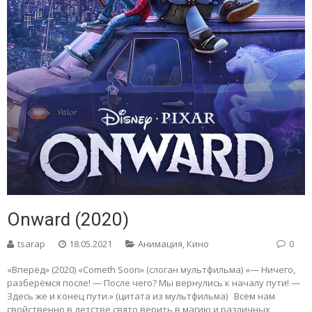
Onward (2020)
tsarap
18.05.2021
Анимация
,
Кино
0
«Вперёд» (2020) «Cometh Soon» (слоган мультфильма) «— Ничего,
разберёмся после! — После чего? Мы вернулись к началу пути! —
Здесь же и конец пути.» (цитата из мультфильма) Всем нам
свойственно в детстве свято верить в магию и различных