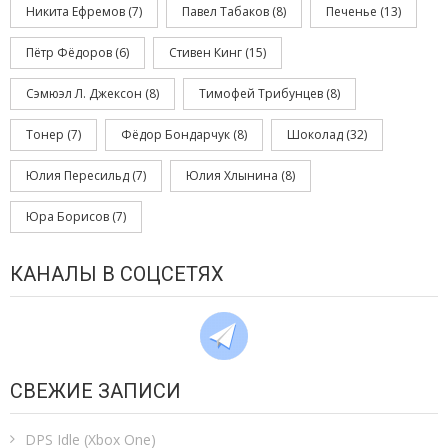
Никита Ефремов
(7)
Павел Табаков
(8)
Печенье
(13)
Пётр Фёдоров
(6)
Стивен Кинг
(15)
Сэмюэл Л. Джексон
(8)
Тимофей Трибунцев
(8)
Тонер
(7)
Фёдор Бондарчук
(8)
Шоколад
(32)
Юлия Пересильд
(7)
Юлия Хлынина
(8)
Юра Борисов
(7)
КАНАЛЫ В СОЦСЕТЯХ
СВЕЖИЕ ЗАПИСИ
DPS Idle (Xbox One)