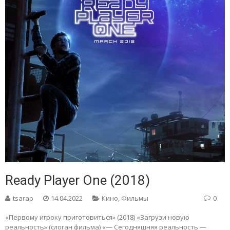
Ready Player One (2018)
tsarap
14.04.2022
Кино
,
Фильмы
0
«Первому игроку приготовиться» (2018) «Загрузи новую
реальность» (слоган фильма) «— Сегодняшняя реальность —