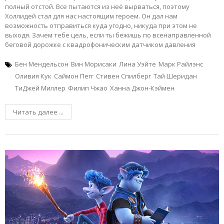
полный отстой. Все пытаются из неё вырваться, поэтому
Холлидей стал для нас настоящим героем. Он дал нам
возможность отправиться куда угодно, никуда при этом не
выходя. Зачем тебе цель, если ты бежишь по всенаправленной
беговой дорожке с квадрофоническим датчиком давления
Бен Мендельсон
Вин Морисаки
Лина Уэйте
Марк Райлэнс
Оливия Кук
Саймон Пегг
Стивен Спилберг
Тай Шеридан
ТиДжей Миллер
Филип Чжао
Ханна Джон-Кэймен
Читать далее ...