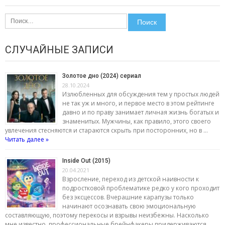
Найти:
СЛУЧАЙНЫЕ ЗАПИСИ
Золотое дно (2024) сериал
28.10.2024
Излюбленных для обсуждения тем у простых людей
не так уж и много, и первое место в этом рейтинге
давно и по праву занимает личная жизнь богатых и
знаменитых. Мужчины, как правило, этого своего
увлечения стесняются и стараются скрыть при посторонних, но в …
Читать далее »
Inside Out (2015)
20.04.2021
Взросление, переход из детской наивности к
подростковой проблематике редко у кого проходит
без эксцессов. Вчерашние карапузы только
начинают осознавать свою эмоциональную
составляющую, поэтому перекосы и взрывы неизбежны. Насколько
мне известно, профессиональные брейнфакеры придерживаются