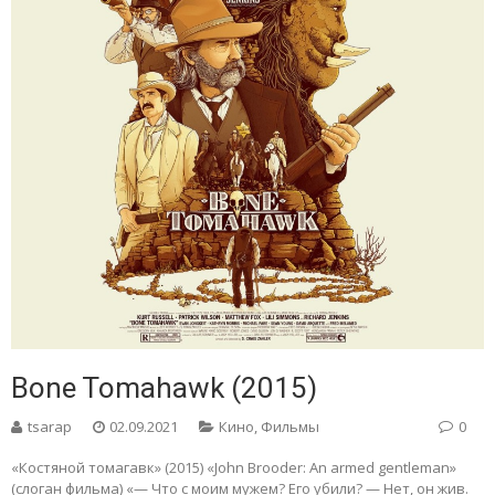
Bone Tomahawk (2015)
tsarap
02.09.2021
Кино
,
Фильмы
0
«Костяной томагавк» (2015) «John Brooder: An armed gentleman»
(слоган фильма) «— Что с моим мужем? Его убили? — Нет, он жив.