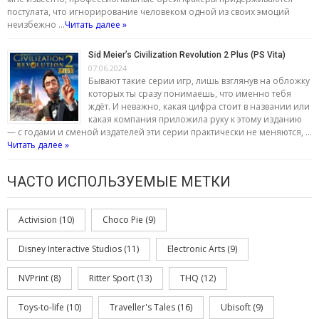
постулата, что игнорирование человеком одной из своих эмоций
неизбежно …
Читать далее »
Sid Meier’s Civilization Revolution 2 Plus (PS Vita)
07.06.2024
Бывают такие серии игр, лишь взглянув на обложку
которых ты сразу понимаешь, что именно тебя
ждёт. И неважно, какая цифра стоит в названии или
какая компания приложила руку к этому изданию
— с годами и сменой издателей эти серии практически не меняются, …
Читать далее »
ЧАСТО ИСПОЛЬЗУЕМЫЕ МЕТКИ
Activision
(10)
Choco Pie
(9)
Disney Interactive Studios
(11)
Electronic Arts
(9)
NVPrint
(8)
Ritter Sport
(13)
THQ
(12)
Toys-to-life
(10)
Traveller's Tales
(16)
Ubisoft
(9)