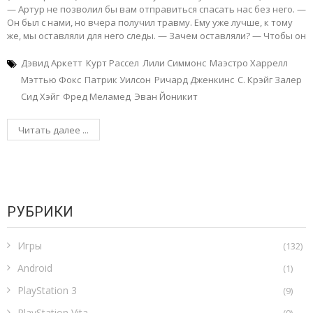
— Артур не позволил бы вам отправиться спасать нас без него. —
Он был с нами, но вчера получил травму. Ему уже лучше, к тому
же, мы оставляли для него следы. — Зачем оставляли? — Чтобы он
Дэвид Аркетт
Курт Рассел
Лили Симмонс
Маэстро Харрелл
Мэттью Фокс
Патрик Уилсон
Ричард Дженкинс
С. Крэйг Залер
Сид Хэйг
Фред Меламед
Эван Йоникит
Читать далее ...
РУБРИКИ
Игры
(132)
Android
(1)
PlayStation 3
(9)
PlayStation Vita