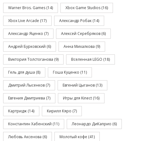
Warner Bros. Games
(14)
Xbox Game Studios
(16)
Xbox Live Arcade
(17)
Александр Робак
(14)
Александр Яценко
(7)
Алексей Серебряков
(6)
Андрей Бурковский
(6)
Анна Михалкова
(9)
Виктория Толстоганова
(9)
Вселенная LEGO
(18)
Гель для душа
(8)
Гоша Куценко
(11)
Дмитрий Лысенков
(7)
Евгений Цыганов
(13)
Евгения Дмитриева
(7)
Игры для Kinect
(16)
Картридж
(14)
Кирилл Кяро
(7)
Константин Хабенский
(11)
Леонардо ДиКаприо
(6)
Любовь Аксенова
(6)
Молотый кофе
(41)