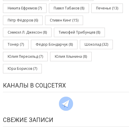
Никита Ефремов
(7)
Павел Табаков
(8)
Печенье
(13)
Пётр Фёдоров
(6)
Стивен Кинг
(15)
Сэмюэл Л. Джексон
(8)
Тимофей Трибунцев
(8)
Тонер
(7)
Фёдор Бондарчук
(8)
Шоколад
(32)
Юлия Пересильд
(7)
Юлия Хлынина
(8)
Юра Борисов
(7)
КАНАЛЫ В СОЦСЕТЯХ
СВЕЖИЕ ЗАПИСИ