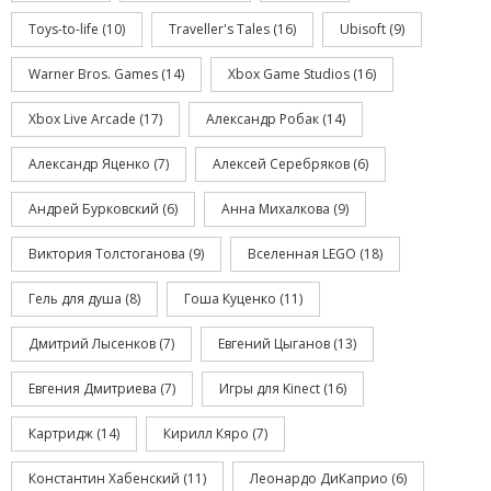
Toys-to-life
(10)
Traveller's Tales
(16)
Ubisoft
(9)
Warner Bros. Games
(14)
Xbox Game Studios
(16)
Xbox Live Arcade
(17)
Александр Робак
(14)
Александр Яценко
(7)
Алексей Серебряков
(6)
Андрей Бурковский
(6)
Анна Михалкова
(9)
Виктория Толстоганова
(9)
Вселенная LEGO
(18)
Гель для душа
(8)
Гоша Куценко
(11)
Дмитрий Лысенков
(7)
Евгений Цыганов
(13)
Евгения Дмитриева
(7)
Игры для Kinect
(16)
Картридж
(14)
Кирилл Кяро
(7)
Константин Хабенский
(11)
Леонардо ДиКаприо
(6)