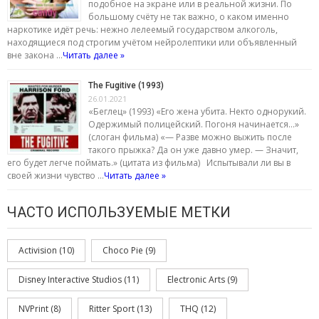
подобное на экране или в реальной жизни. По
большому счёту не так важно, о каком именно
наркотике идёт речь: нежно лелеемый государством алкоголь,
находящиеся под строгим учётом нейролептики или объявленный
вне закона …
Читать далее »
The Fugitive (1993)
26.01.2021
«Беглец» (1993) «Его жена убита. Некто однорукий.
Одержимый полицейский. Погоня начинается…»
(слоган фильма) «— Разве можно выжить после
такого прыжка? Да он уже давно умер. — Значит,
его будет легче поймать.» (цитата из фильма) Испытывали ли вы в
своей жизни чувство …
Читать далее »
ЧАСТО ИСПОЛЬЗУЕМЫЕ МЕТКИ
Activision
(10)
Choco Pie
(9)
Disney Interactive Studios
(11)
Electronic Arts
(9)
NVPrint
(8)
Ritter Sport
(13)
THQ
(12)