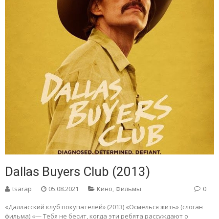
Dallas Buyers Club (2013)
tsarap
05.08.2021
Кино
,
Фильмы
0
«Далласский клуб покупателей» (2013) «Осмелься жить» (слоган
фильма) «— Тебя не бесит, когда эти ребята рассуждают о