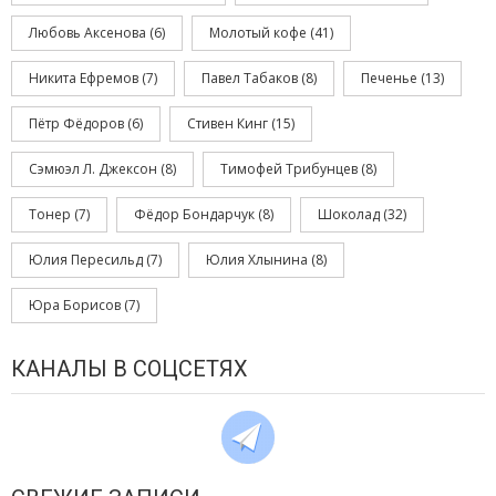
Любовь Аксенова
(6)
Молотый кофе
(41)
Никита Ефремов
(7)
Павел Табаков
(8)
Печенье
(13)
Пётр Фёдоров
(6)
Стивен Кинг
(15)
Сэмюэл Л. Джексон
(8)
Тимофей Трибунцев
(8)
Тонер
(7)
Фёдор Бондарчук
(8)
Шоколад
(32)
Юлия Пересильд
(7)
Юлия Хлынина
(8)
Юра Борисов
(7)
КАНАЛЫ В СОЦСЕТЯХ