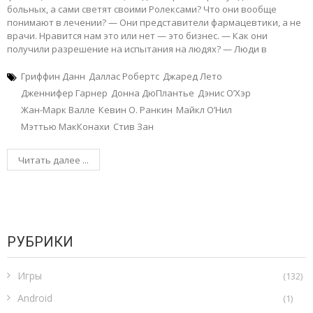
больных, а сами светят своими Ролексами? Что они вообще
понимают в лечении? — Они представители фармацевтики, а не
врачи. Нравится нам это или нет — это бизнес. — Как они
получили разрешение на испытания на людях? — Люди в
Гриффин Данн
Даллас Робертс
Джаред Лето
Дженнифер Гарнер
Донна ДюПлантье
Дэнис О’Хэр
Жан-Марк Валле
Кевин О. Ранкин
Майкл О’Нил
Мэттью МакКонахи
Стив Зан
Читать далее ...
РУБРИКИ
Игры
(132)
Android
(1)