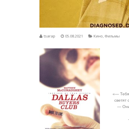
tsarap
05.08.2021
Кино
,
Фильмы
«— Тебя 
светят
— Они