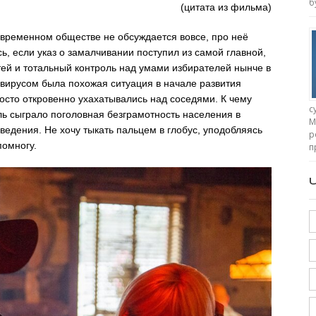
б
(цитата из фильма)
временном обществе не обсуждается вовсе, про неё
ь, если указ о замалчивании поступил из самой главной,
тей и тотальный контроль над умами избирателей нынче в
авирусом была похожая ситуация в начале развития
осто откровенно ухахатывались над соседями. К чему
с
ь сыграло поголовная безграмотность населения в
М
ведения. Не хочу тыкать пальцем в глобус, уподобляясь
р
помногу.
п