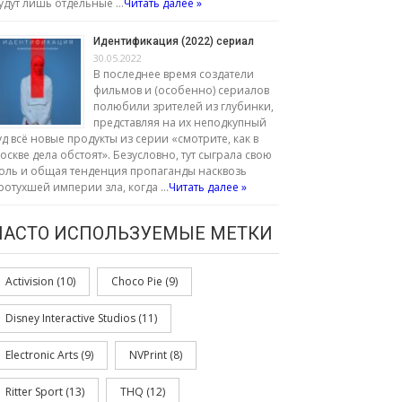
удут лишь отдельные …
Читать далее »
Идентификация (2022) сериал
30.05.2022
В последнее время создатели
фильмов и (особенно) сериалов
полюбили зрителей из глубинки,
представляя на их неподкупный
уд всё новые продукты из серии «смотрите, как в
оскве дела обстоят». Безусловно, тут сыграла свою
оль и общая тенденция пропаганды насквозь
ротухшей империи зла, когда …
Читать далее »
ЧАСТО ИСПОЛЬЗУЕМЫЕ МЕТКИ
Activision
(10)
Choco Pie
(9)
Disney Interactive Studios
(11)
Electronic Arts
(9)
NVPrint
(8)
Ritter Sport
(13)
THQ
(12)