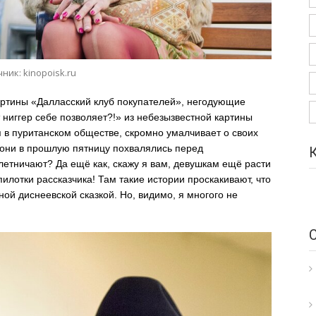
ник: kinopoisk.ru
ртины «Далласский клуб покупателей», негодующие
 ниггер себе позволяет?!» из небезызвестной картины
я в пуританском обществе, скромно умалчивает о своих
 они в прошлую пятницу похвалялись перед
летничают? Да ещё как, скажу я вам, девушкам ещё расти
илотки рассказчика! Там такие истории проскакивают, что
й диснеевской сказкой. Но, видимо, я многого не