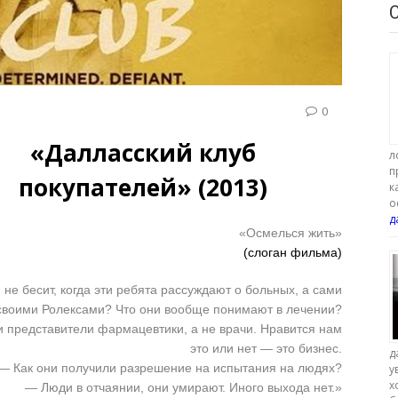
0
«Далласский клуб
л
п
покупателей» (2013)
к
о
д
«Осмелься жить»
(слоган фильма)
не бесит, когда эти ребята рассуждают о больных, а сами
 своими Ролексами? Что они вообще понимают в лечении?
 представители фармацевтики, а не врачи. Нравится нам
это или нет — это бизнес.
д
— Как они получили разрешение на испытания на людях?
у
х
— Люди в отчаянии, они умирают. Иного выхода нет.»