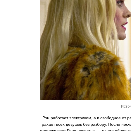
Источ
Рон работает электриком, а в свободное от р
трахает всех девушек без разбору. После несч
огорошивают Рона новостью — у него обнаруже