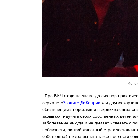
Источ
Про ВИЧ люди не знают до сих пор практичес
сериале «
Звоните ДиКаприо!
» и других карти
обвиняющими перстами и выкрикивающие «пи**
забывают научить своих собственных детей 
заболевание никуда и не думает исчезать с п
поблизости, липкий животный страх заставляе
собственной шкуре испытать все прелести со