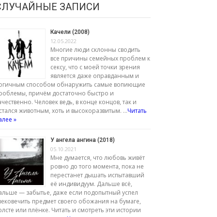
СЛУЧАЙНЫЕ ЗАПИСИ
Качели (2008)
12.05.2022
Многие люди склонны сводить
все причины семейных проблем к
сексу, что с моей точки зрения
является даже оправданным и
огичным способом обнаружить самые вопиющие
роблемы, причём достаточно быстро и
ачественно. Человек ведь, в конце концов, так и
стался животным, хоть и высокоразвитым. …
Читать
алее »
У ангела ангина (2018)
05.10.2021
Мне думается, что любовь живёт
ровно до того момента, пока не
перестанет дышать испытавший
её индивидуум. Дальше всё,
альше — забытье, даже если подопытный успел
вековечить предмет своего обожания на бумаге,
олсте или плёнке. Читать и смотреть эти истории