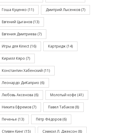
Гоша Куценко
(11)
Дмитрий Лысенков
(7)
Евгений Цыганов
(13)
Евгения Дмитриева
(7)
Игры для Kinect
(16)
Картридж
(14)
Кирилл Кяро
(7)
Константин Хабенский
(11)
Леонардо ДиКаприо
(6)
Любовь Аксенова
(6)
Молотый кофе
(41)
Никита Ефремов
(7)
Павел Табаков
(8)
Печенье
(13)
Пётр Фёдоров
(6)
Стивен Кинг
(15)
Сэмюэл Л. Джексон
(8)