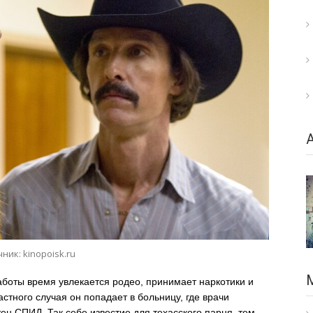
ник: kinopoisk.ru
аботы время увлекается родео, принимает наркотики и
астного случая он попадает в больницу, где врачи
н СПИД. Так себе известие для техасского парня, тем