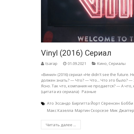
Vinyl (2016) Сериал
tsarap
01.09.2021
Кино
,
Сериалы
«Винил» (2016) сериал «He didn't see the future. H
должен знать? — Что? — Что... Что это было? 
Ясно. Так что, компания не продается? — А что, 
(цитата из сериала) Разные
Ато Эссандо
Биргитта Йорт Сёренсен
Бобби
Макс Казелла
Мартин Скорсезе
Мик Джагге
Читать далее ...