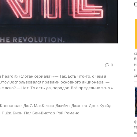
с
б
н
0
н
д
e heard it» (слоган сериала) «— Так. Есть что-то, о чём я
— Это? Воспользовался правами основного акционера. —
не ясно? — Нет. То есть да, порядок. Всё предельно ясно.»
 Каннавале
Дж.С. МакКензи
Джеймс Джаггер
Джек Куэйд
р
П.Дж. Бирн
Пол Бен-Виктор
Рэй Романо
ф
т
в