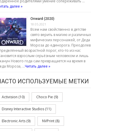
одаренное родителями умение сопереживать …
итать далее »
Onward (2020)
18.05.2021
Всем нам свойственно в детстве
свято верить в магию и различных
мифических персонажей, от Деда
Мороза до единорога. Преодолев
пределённый возрастной порог, кто-то из нас
тановится взрослым серьёзным человеком и лишь
 канун Нового года сам превращается на время в
еда Мороза, …
Читать далее »
ЧАСТО ИСПОЛЬЗУЕМЫЕ МЕТКИ
Activision
(10)
Choco Pie
(9)
Disney Interactive Studios
(11)
Electronic Arts
(9)
NVPrint
(8)