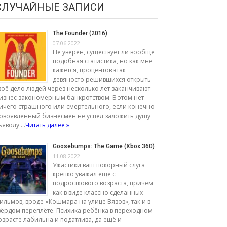
СЛУЧАЙНЫЕ ЗАПИСИ
The Founder (2016)
07.06.2022
Не уверен, существует ли вообще
подобная статистика, но как мне
кажется, процентов этак
девяносто решившихся открыть
воё дело людей через несколько лет заканчивают
изнес закономерным банкротством. В этом нет
ичего страшного или смертельного, если конечно
овоявленный бизнесмен не успел заложить душу
ьяволу …
Читать далее »
Goosebumps: The Game (Xbox 360)
11.08.2022
Ужастики ваш покорный слуга
крепко уважал ещё с
подросткового возраста, причём
как в виде классно сделанных
ильмов, вроде «Кошмара на улице Вязов», так и в
вёрдом переплёте. Психика ребёнка в переходном
озрасте лабильна и податлива, да ещё и