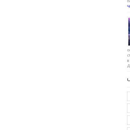
п
Ч
о
с
в
Д