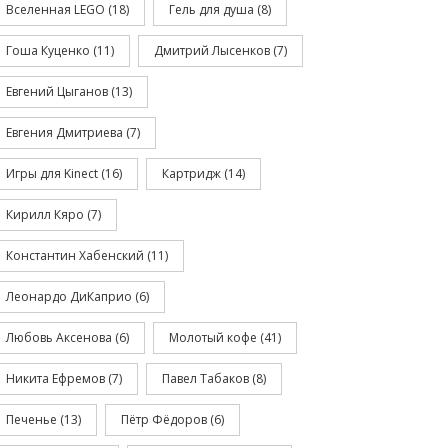
Вселенная LEGO
(18)
Гель для душа
(8)
Гоша Куценко
(11)
Дмитрий Лысенков
(7)
Евгений Цыганов
(13)
Евгения Дмитриева
(7)
Игры для Kinect
(16)
Картридж
(14)
Кирилл Кяро
(7)
Константин Хабенский
(11)
Леонардо ДиКаприо
(6)
Любовь Аксенова
(6)
Молотый кофе
(41)
Никита Ефремов
(7)
Павел Табаков
(8)
Печенье
(13)
Пётр Фёдоров
(6)