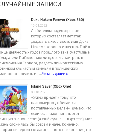
СЛУЧАЙНЫЕ ЗАПИСИ
Duke Nukem Forever (Xbox 360)
10.01.2022
Любителям видеоигр, стаж
которых составляет лет этак
двадцать с хвостиком, имя Дюка
Нюкема хорошо известно. Ещё в
онце девяностых годов прошлого века счастливые
бладатели ПиСюков могли вдоволь наиграть в
риключения Герцога, раздать пинков тяжёлым
отинком клыкастым свиньям в полицейских
илетах, отстрелить из …
Читать далее »
Island Saver (Xbox One)
03.10.2025
«Успех придёт к тому, кто
планомерно добивается
поставленных целей». Думаю, что
если бы я смог понять этот
ринцип в юношестве (а ещё лучше — в детстве), моя
изнь сложилась бы совсем иначе. Конечно,
стория не терпит сослагательного наклонения, но