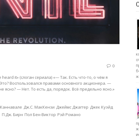
к
о
п
0
б
ж
e heard it» (слоган сериала) «— Так. Есть что-то, о чём я
— Это? Воспользовался правами основного акционера. —
не ясно? — Нет. То есть да, порядок. Всё предельно ясно.»
 Каннавале
Дж.С. МакКензи
Джеймс Джаггер
Джек Куэйд
р
П.Дж. Бирн
Пол Бен-Виктор
Рэй Романо
п
ж
и