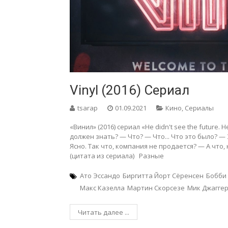
Vinyl (2016) Сериал
tsarap
01.09.2021
Кино
,
Сериалы
«Винил» (2016) сериал «He didn't see the future. H
должен знать? — Что? — Что... Что это было? 
Ясно. Так что, компания не продается? — А что, 
(цитата из сериала) Разные
Ато Эссандо
Биргитта Йорт Сёренсен
Бобби
Макс Казелла
Мартин Скорсезе
Мик Джагге
Читать далее ...