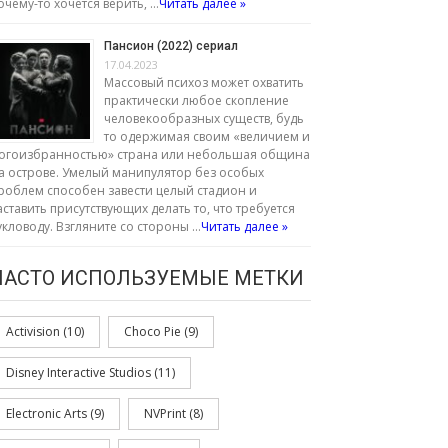
очему-то хочется верить, …
Читать далее »
Пансион (2022) сериал
17.04.2023
Массовый психоз может охватить
практически любое скопление
человекообразных существ, будь
то одержимая своим «величием и
огоизбранностью» страна или небольшая община
а острове. Умелый манипулятор без особых
роблем способен завести целый стадион и
аставить присутствующих делать то, что требуется
укловоду. Взгляните со стороны …
Читать далее »
ЧАСТО ИСПОЛЬЗУЕМЫЕ МЕТКИ
Activision
(10)
Choco Pie
(9)
Disney Interactive Studios
(11)
Electronic Arts
(9)
NVPrint
(8)