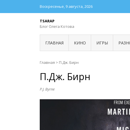
Воскресенье, 9 августа, 2026
TSARAP
Блог Олега Котова
ГЛАВНАЯ
КИНО
ИГРЫ
РАЗН
Главная
>
П.Дж. Бирн
П.Дж. Бирн
P.J. Byrne