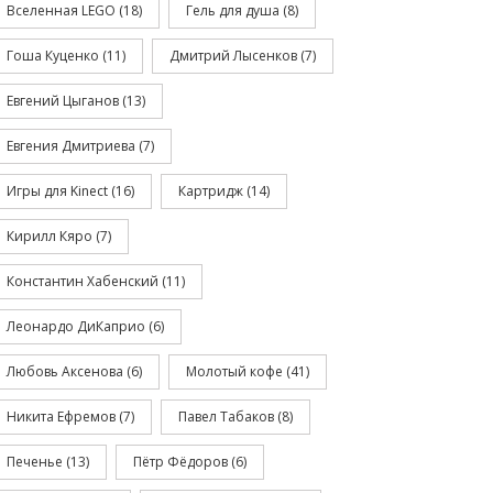
Вселенная LEGO
(18)
Гель для душа
(8)
Гоша Куценко
(11)
Дмитрий Лысенков
(7)
Евгений Цыганов
(13)
Евгения Дмитриева
(7)
Игры для Kinect
(16)
Картридж
(14)
Кирилл Кяро
(7)
Константин Хабенский
(11)
Леонардо ДиКаприо
(6)
Любовь Аксенова
(6)
Молотый кофе
(41)
Никита Ефремов
(7)
Павел Табаков
(8)
Печенье
(13)
Пётр Фёдоров
(6)