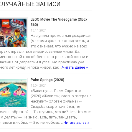
СЛУЧАЙНЫЕ ЗАПИСИ
LEGO Movie The Videogame (Xbox
360)
15.11.2021
Наступила промозглая дождливая
(местами даже снежная) осень, а
это означает, что нужно на всех
арах отправляться в нарисованные миры. Да,
менно такой способ бегства от реальной жизни и
пасения от депрессии я успешно практикую уже
ного лет кряду, и пока живой, как …
Читать далее »
Palm Springs (2020)
15.04.2021
«Зависнуть в Палм-Спрингс»
(2020) «Живи так, словно завтра не
наступит» (слоган фильма) «-
Свадьба скоро начнётся, не
очешь обратно? — Ты шутишь, что ли? Нет. Что мне
ам делать? — Не знаю.. Есть, пить, танцевать,
упаться в любви. — Это не любовь. …
Читать далее »