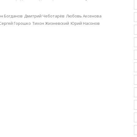
он Богданов
Дмитрий Чеботарёв
Любовь Аксенова
Сергей Горошко
Тихон Жизневский
Юрий Насонов