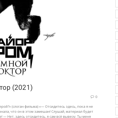
тор (2021)
0
ерой?» (слоган фильма) «— Отсидитесь здесь, пока я не
 знала, что он в этом замешан! Слушай, материал будет
! — Нет, здесь отсидитесь, я сам всё вывезу. Ты меня