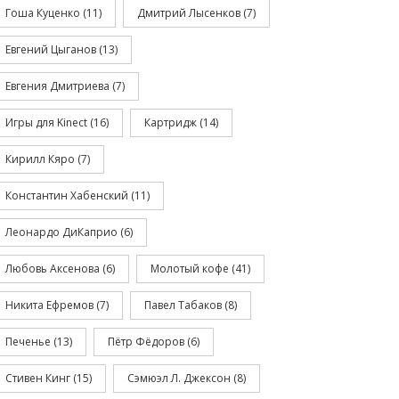
Гоша Куценко
(11)
Дмитрий Лысенков
(7)
Евгений Цыганов
(13)
Евгения Дмитриева
(7)
Игры для Kinect
(16)
Картридж
(14)
Кирилл Кяро
(7)
Константин Хабенский
(11)
Леонардо ДиКаприо
(6)
Любовь Аксенова
(6)
Молотый кофе
(41)
Никита Ефремов
(7)
Павел Табаков
(8)
Печенье
(13)
Пётр Фёдоров
(6)
Стивен Кинг
(15)
Сэмюэл Л. Джексон
(8)