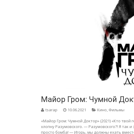
Майор Гром: Чумной Док
tsarap
10.06.2021
Кино
,
Фильмы
«Майор Гром: Чумной Доктор» (2021) «Кто твой г
хлопну Разумовского. — Разумовского?! Я так и
просто бомба! — Игорь, мы должны ехать вместе