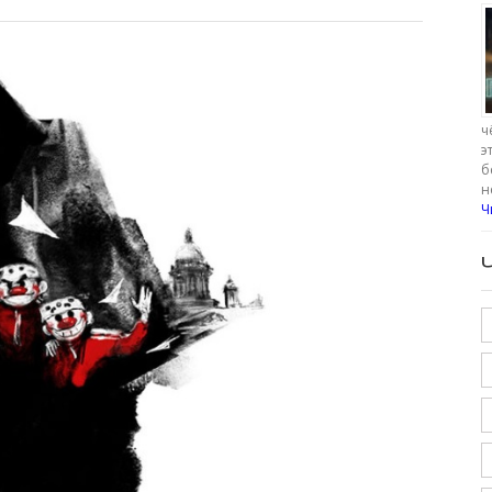
ч
э
б
н
Ч