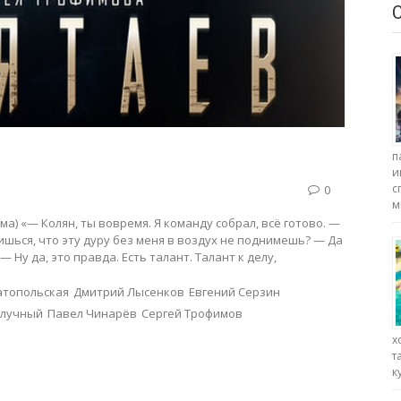
п
и
с
0
м
ьма) «— Колян, ты вовремя. Я команду собрал, всё готово. —
оишься, что эту дуру без меня в воздух не поднимешь? — Да
 Ну да, это правда. Есть талант. Талант к делу,
атопольская
Дмитрий Лысенков
Евгений Серзин
илучный
Павел Чинарёв
Сергей Трофимов
х
т
к