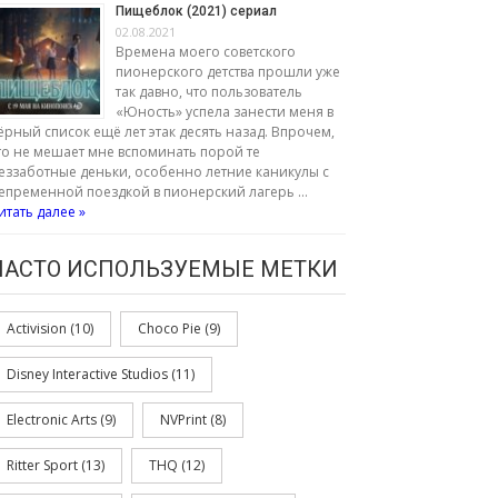
Пищеблок (2021) сериал
02.08.2021
Времена моего советского
пионерского детства прошли уже
так давно, что пользователь
«Юность» успела занести меня в
ёрный список ещё лет этак десять назад. Впрочем,
то не мешает мне вспоминать порой те
еззаботные деньки, особенно летние каникулы с
епременной поездкой в пионерский лагерь …
итать далее »
ЧАСТО ИСПОЛЬЗУЕМЫЕ МЕТКИ
Activision
(10)
Choco Pie
(9)
Disney Interactive Studios
(11)
Electronic Arts
(9)
NVPrint
(8)
Ritter Sport
(13)
THQ
(12)