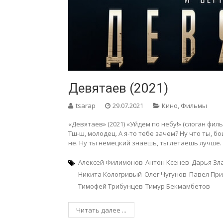
Девятаев (2021)
tsarap
29.07.2021
Кино
,
Фильмы
«Девятаев» (2021) «Уйдем по небу!» (слоган фил
Тш-ш, молодец. А я-то тебе зачем? Ну что ты, б
не. Ну ты немецкий знаешь, ты летаешь лучше. —
Алексей Филимонов
Антон Ксенев
Дарья Зл
Никита Кологривый
Олег Чугунов
Павел Пр
Тимофей Трибунцев
Тимур Бекмамбетов
Читать далее ...