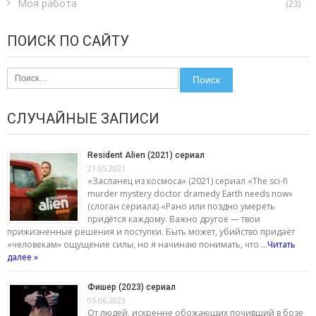
Моя работа
(23)
ПОИСК ПО САЙТУ
Найти:
СЛУЧАЙНЫЕ ЗАПИСИ
Resident Alien (2021) сериал
21.05.2021
«Засланец из космоса» (2021) сериал «The sci-fi
murder mystery doctor dramedy Earth needs now»
(слоган сериала) «Рано или поздно умереть
придётся каждому. Важно другое — твои
прижизненные решения и поступки. Быть может, убийство придаёт
«человекам» ощущение силы, но я начинаю понимать, что …
Читать
далее »
Фишер (2023) сериал
05.06.2023
От людей, искренне обожающих почивший в бозе