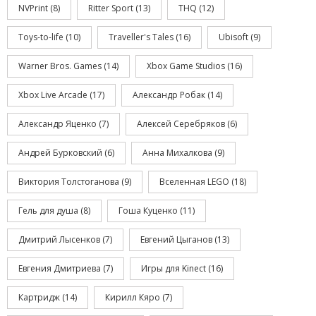
NVPrint
(8)
Ritter Sport
(13)
THQ
(12)
Toys-to-life
(10)
Traveller's Tales
(16)
Ubisoft
(9)
Warner Bros. Games
(14)
Xbox Game Studios
(16)
Xbox Live Arcade
(17)
Александр Робак
(14)
Александр Яценко
(7)
Алексей Серебряков
(6)
Андрей Бурковский
(6)
Анна Михалкова
(9)
Виктория Толстоганова
(9)
Вселенная LEGO
(18)
Гель для душа
(8)
Гоша Куценко
(11)
Дмитрий Лысенков
(7)
Евгений Цыганов
(13)
Евгения Дмитриева
(7)
Игры для Kinect
(16)
Картридж
(14)
Кирилл Кяро
(7)