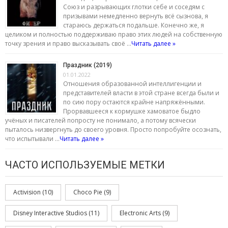
Союз и разрывающих глотки себе и соседям с
призывами немедленно вернуть всё сызнова, я
стараюсь держаться подальше. Конечно же, я
целиком и полностью поддерживаю право этих людей на собственную
точку зрения и право высказывать своё …
Читать далее »
Праздник (2019)
01.01.2022
Отношения образованной интеллигенции и
представителей власти в этой стране всегда были и
по сию пору остаются крайне напряжёнными.
Прорвавшееся к кормушке хамоватое быдло
учёных и писателей попросту не понимало, а потому всячески
пыталось низвергнуть до своего уровня. Просто попробуйте осознать,
что испытывали …
Читать далее »
ЧАСТО ИСПОЛЬЗУЕМЫЕ МЕТКИ
Activision
(10)
Choco Pie
(9)
Disney Interactive Studios
(11)
Electronic Arts
(9)