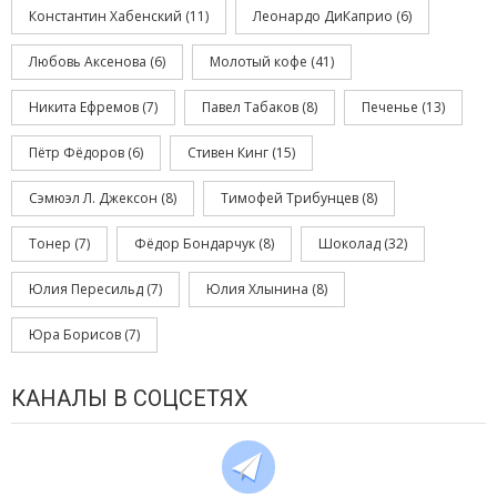
Константин Хабенский
(11)
Леонардо ДиКаприо
(6)
Любовь Аксенова
(6)
Молотый кофе
(41)
Никита Ефремов
(7)
Павел Табаков
(8)
Печенье
(13)
Пётр Фёдоров
(6)
Стивен Кинг
(15)
Сэмюэл Л. Джексон
(8)
Тимофей Трибунцев
(8)
Тонер
(7)
Фёдор Бондарчук
(8)
Шоколад
(32)
Юлия Пересильд
(7)
Юлия Хлынина
(8)
Юра Борисов
(7)
КАНАЛЫ В СОЦСЕТЯХ