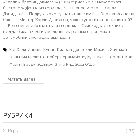
«Харли и братья Дэвидсон» (2016) сериал «А он может ехать
быстрее?» (фраза из сериала) «— Первое место — Харли-
Дэвидсон! — Подруга хочет узнать ваше имя! — Оно написано на
баке. — Мистер Харли-Дэвидсон, можно угостить вас выпивкой?
— Без сомнения!» (цитата из сериала) Самоходная техника
всегда была в чести у мальчишек разных стран мира,
автомобили с мотоциклами делят
Баг Холл
Даниел Кунан
Киаран Доннелли
Михиль Хаусман
Олимпия Мелинте
Роберт Арамайо
Руфус Райт
Стефен Т. Кэй
Филип Броди
Эд Бирч
Энни Рид
Эсса О’Ши
Читать далее ...
РУБРИКИ
Игры
(132)