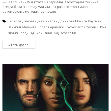
— Без сомнения!» (цитата из сериала) Самоходная техника
всегда была в чести у мальчишек разных стран мира,
автомобили с мотоциклами делят
Баг Холл
Даниел Кунан
Киаран Доннелли
Михиль Хаусман
Олимпия Мелинте
Роберт Арамайо
Руфус Райт
Стефен Т. Кэй
Филип Броди
Эд Бирч
Энни Рид
Эсса О’Ши
Читать далее ...