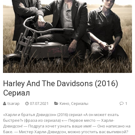
Harley And The Davidsons (2016)
Сериал
tsarap
07.07.2021
Кино
,
Сериалы
1
«Харли и братья Дэвидсон» (2016) сериал «А он может ехать
быстрее?» (фраза из сериала) «— Первое место — Харли-
Дэвидсон! — Подруга хочет узнать ваше имя! — Оно написано на
баке. — Мистер Харли-Дэвидсон, можно угостить вас выпивкой?