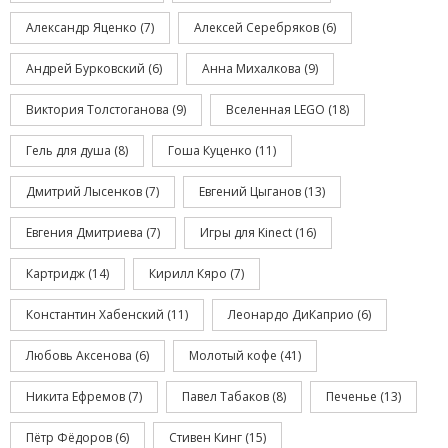
Александр Яценко
(7)
Алексей Серебряков
(6)
Андрей Бурковский
(6)
Анна Михалкова
(9)
Виктория Толстоганова
(9)
Вселенная LEGO
(18)
Гель для душа
(8)
Гоша Куценко
(11)
Дмитрий Лысенков
(7)
Евгений Цыганов
(13)
Евгения Дмитриева
(7)
Игры для Kinect
(16)
Картридж
(14)
Кирилл Кяро
(7)
Константин Хабенский
(11)
Леонардо ДиКаприо
(6)
Любовь Аксенова
(6)
Молотый кофе
(41)
Никита Ефремов
(7)
Павел Табаков
(8)
Печенье
(13)
Пётр Фёдоров
(6)
Стивен Кинг
(15)