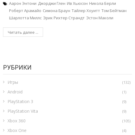
Аарон Энтони
Джорджи Глен
Ив Хьюсон
Никола Берли
Роберт Арамайо
Симона Браун
Тайлер Хоуитт
Том Бейтман
Шарлотта Миллс
Эрик Рихтер Страндт
Эстон Маколи
Читать далее ...
РУБРИКИ
Игры
(132)
Android
(1)
PlayStation 3
(9)
PlayStation Vita
(9)
Xbox 360
(105)
Xbox One
(4)