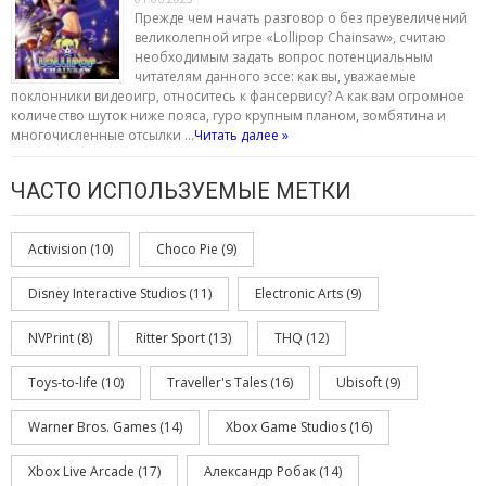
Прежде чем начать разговор о без преувеличений
великолепной игре «Lollipop Chainsaw», считаю
необходимым задать вопрос потенциальным
читателям данного эссе: как вы, уважаемые
поклонники видеоигр, относитесь к фансервису? А как вам огромное
количество шуток ниже пояса, гуро крупным планом, зомбятина и
многочисленные отсылки …
Читать далее »
ЧАСТО ИСПОЛЬЗУЕМЫЕ МЕТКИ
Activision
(10)
Choco Pie
(9)
Disney Interactive Studios
(11)
Electronic Arts
(9)
NVPrint
(8)
Ritter Sport
(13)
THQ
(12)
Toys-to-life
(10)
Traveller's Tales
(16)
Ubisoft
(9)
Warner Bros. Games
(14)
Xbox Game Studios
(16)
Xbox Live Arcade
(17)
Александр Робак
(14)