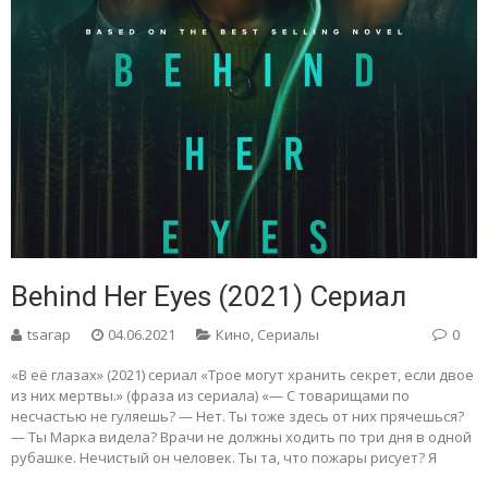
Behind Her Eyes (2021) Сериал
tsarap
04.06.2021
Кино
,
Сериалы
0
«В её глазах» (2021) сериал «Трое могут хранить секрет, если двое
из них мертвы.» (фраза из сериала) «— С товарищами по
несчастью не гуляешь? — Нет. Ты тоже здесь от них прячешься?
— Ты Марка видела? Врачи не должны ходить по три дня в одной
рубашке. Нечистый он человек. Ты та, что пожары рисует? Я