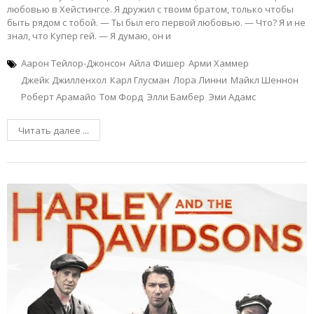
любовью в Хейстингсе. Я дружил с твоим братом, только чтобы
быть рядом с тобой. — Ты был его первой любовью. — Что? Я и не
знал, что Купер гей. — Я думаю, он и
Аарон Тейлор-Джонсон
Айла Фишер
Арми Хаммер
Джейк Джилленхол
Карл Глусман
Лора Линни
Майкл Шеннон
Роберт Арамайо
Том Форд
Элли Бамбер
Эми Адамс
Читать далее ...