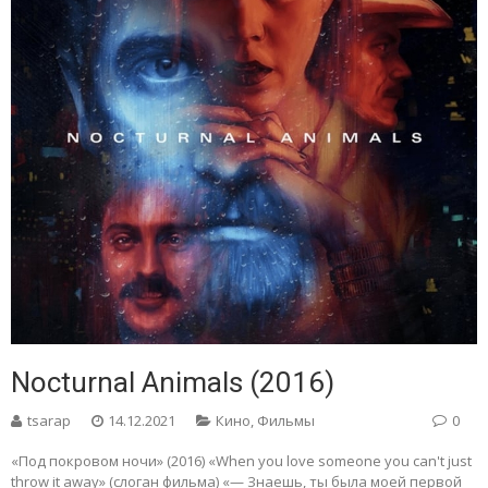
Nocturnal Animals (2016)
tsarap
14.12.2021
Кино
,
Фильмы
0
«Под покровом ночи» (2016) «When you love someone you can't just
throw it away» (слоган фильма) «— Знаешь, ты была моей первой