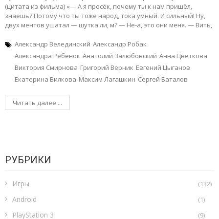
(цитата из фильма) «— А я просёк, почему ты к нам пришёл,
знаешь? Потому что ты тоже народ, тока умный. И сильный! Ну,
двух ментов ушатал — шутка ли, м? — Не-а, это они меня. — Вить,
Александр Велединский
Александр Робак
Александра Ребенок
Анатолий Залюбовский
Анна Цветкова
Виктория Смирнова
Григорий Верник
Евгений Цыганов
Екатерина Вилкова
Максим Лагашкин
Сергей Баталов
Читать далее ...
РУБРИКИ
Игры
(132)
Android
(1)
PlayStation 3
(9)