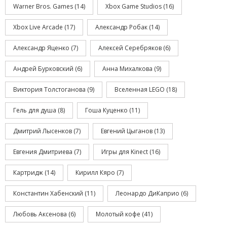
Warner Bros. Games
(14)
Xbox Game Studios
(16)
Xbox Live Arcade
(17)
Александр Робак
(14)
Александр Яценко
(7)
Алексей Серебряков
(6)
Андрей Бурковский
(6)
Анна Михалкова
(9)
Виктория Толстоганова
(9)
Вселенная LEGO
(18)
Гель для душа
(8)
Гоша Куценко
(11)
Дмитрий Лысенков
(7)
Евгений Цыганов
(13)
Евгения Дмитриева
(7)
Игры для Kinect
(16)
Картридж
(14)
Кирилл Кяро
(7)
Константин Хабенский
(11)
Леонардо ДиКаприо
(6)
Любовь Аксенова
(6)
Молотый кофе
(41)