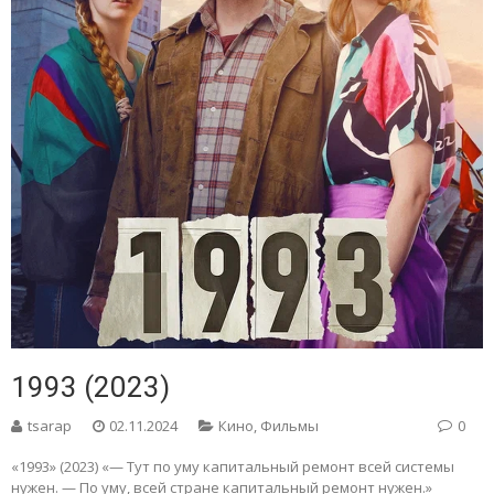
1993 (2023)
tsarap
02.11.2024
Кино
,
Фильмы
0
«1993» (2023) «— Тут по уму капитальный ремонт всей системы
нужен. — По уму, всей стране капитальный ремонт нужен.»