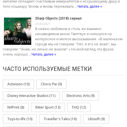
эмпатии обладают счастливым иммунитетом к иссушающему душу и
тело кошмару. Вновь и вновь переживать …
Читать далее »
Sharp Objects (2018) сериал
23.04.2021
В нежно любимом и столь же взаимно
ненавидимом мною Твиттере я наткнулся на
интересное и меткое высказывание. «В маленьком
городе мы не говорим: "Нет, я его не знаю", мы
говорим: "Знаю, но лично не знаком".» На мой взгляд, эта фраза
очень хорошо …
Читать далее »
ЧАСТО ИСПОЛЬЗУЕМЫЕ МЕТКИ
Activision
(10)
Choco Pie
(9)
Disney Interactive Studios
(11)
Electronic Arts
(9)
NVPrint
(8)
Ritter Sport
(13)
THQ
(12)
Toys-to-life
(10)
Traveller's Tales
(16)
Ubisoft
(9)