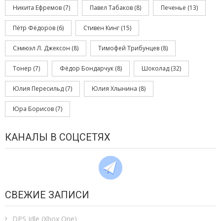
Никита Ефремов
(7)
Павел Табаков
(8)
Печенье
(13)
Пётр Фёдоров
(6)
Стивен Кинг
(15)
Сэмюэл Л. Джексон
(8)
Тимофей Трибунцев
(8)
Тонер
(7)
Фёдор Бондарчук
(8)
Шоколад
(32)
Юлия Пересильд
(7)
Юлия Хлынина
(8)
Юра Борисов
(7)
КАНАЛЫ В СОЦСЕТЯХ
СВЕЖИЕ ЗАПИСИ
DPS Idle (Xbox One)