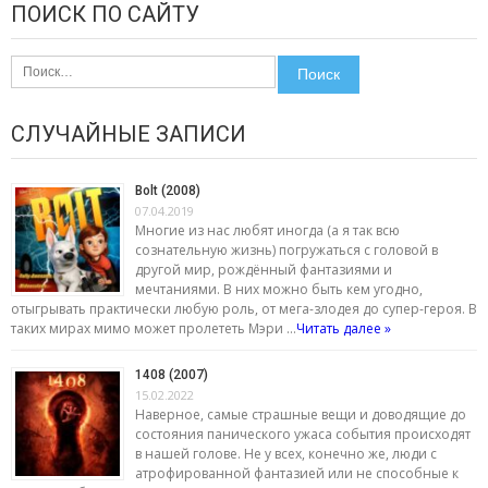
ПОИСК ПО САЙТУ
Найти:
СЛУЧАЙНЫЕ ЗАПИСИ
Bolt (2008)
07.04.2019
Многие из нас любят иногда (а я так всю
сознательную жизнь) погружаться с головой в
другой мир, рождённый фантазиями и
мечтаниями. В них можно быть кем угодно,
отыгрывать практически любую роль, от мега-злодея до супер-героя. В
таких мирах мимо может пролететь Мэри …
Читать далее »
1408 (2007)
15.02.2022
Наверное, самые страшные вещи и доводящие до
состояния панического ужаса события происходят
в нашей голове. Не у всех, конечно же, люди с
атрофированной фантазией или не способные к