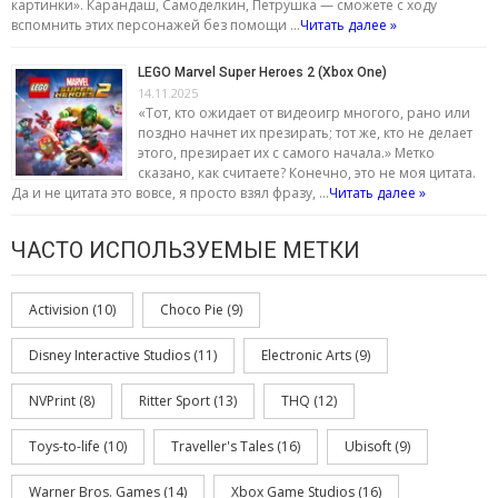
картинки». Карандаш, Самоделкин, Петрушка — сможете с ходу
вспомнить этих персонажей без помощи …
Читать далее »
LEGO Marvel Super Heroes 2 (Xbox One)
14.11.2025
«Тот, кто ожидает от видеоигр многого, рано или
поздно начнет их презирать; тот же, кто не делает
этого, презирает их с самого начала.» Метко
сказано, как считаете? Конечно, это не моя цитата.
Да и не цитата это вовсе, я просто взял фразу, …
Читать далее »
ЧАСТО ИСПОЛЬЗУЕМЫЕ МЕТКИ
Activision
(10)
Choco Pie
(9)
Disney Interactive Studios
(11)
Electronic Arts
(9)
NVPrint
(8)
Ritter Sport
(13)
THQ
(12)
Toys-to-life
(10)
Traveller's Tales
(16)
Ubisoft
(9)
Warner Bros. Games
(14)
Xbox Game Studios
(16)