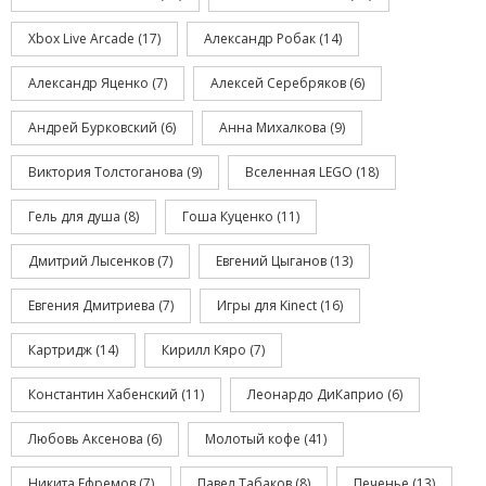
Xbox Live Arcade
(17)
Александр Робак
(14)
Александр Яценко
(7)
Алексей Серебряков
(6)
Андрей Бурковский
(6)
Анна Михалкова
(9)
Виктория Толстоганова
(9)
Вселенная LEGO
(18)
Гель для душа
(8)
Гоша Куценко
(11)
Дмитрий Лысенков
(7)
Евгений Цыганов
(13)
Евгения Дмитриева
(7)
Игры для Kinect
(16)
Картридж
(14)
Кирилл Кяро
(7)
Константин Хабенский
(11)
Леонардо ДиКаприо
(6)
Любовь Аксенова
(6)
Молотый кофе
(41)
Никита Ефремов
(7)
Павел Табаков
(8)
Печенье
(13)