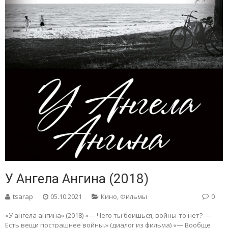
У Ангела Ангина (2018)
tsarap
05.10.2021
Кино
,
Фильмы
0
«У ангела ангина» (2018) «— Чего ты боишься, войны-то нет? —
Есть вещи пострашнее войны.» (диалог из фильма) «— Вообще