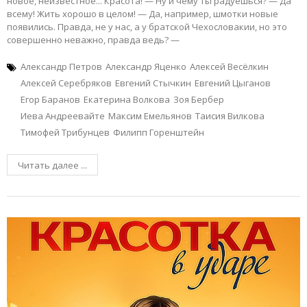
новое, неизвестное... Красота! — Ну и чему ты радуешься? — Да
всему! Жить хорошо в целом! — Да, например, шмотки новые
появились. Правда, не у нас, а у братской Чехословакии, но это
совершенно неважно, правда ведь? —
Александр Петров
Александр Яценко
Алексей Весёлкин
Алексей Серебряков
Евгений Стычкин
Евгений Цыганов
Егор Баранов
Екатерина Волкова
Зоя Бербер
Иева Андреевайте
Максим Емельянов
Таисия Вилкова
Тимофей Трибунцев
Филипп Горенштейн
Читать далее ...