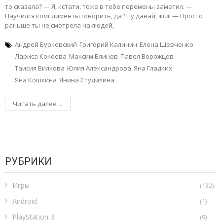
то сказала? — Я, кстати, тоже в тебе перемены заметил. —
Научился комплименты говорить, да? Ну давай, жги! — Просто
раньше ты не смотрела на людей,
Андрей Бурковский
Григорий Калинин
Елена Шевченко
Лариса Кокоева
Максим Блинов
Павел Ворожцов
Таисия Вилкова
Юлия Александрова
Яна Гладких
Яна Кошкина
Янина Студилина
Читать далее ...
РУБРИКИ
Игры
(132)
Android
(1)
PlayStation 3
(9)