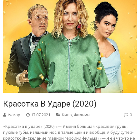
Красотка В Ударе (2020)
tsarap
17.07.2021
Кино
,
Фильмы
0
«Красотка в ударе» (2020) «— У меня большая красивая грудь,
пухлые губы, изящный нос, впалые щёки и вообще, я буду супер-
красоткой!» (желание главной героини фильма) «— Я ей что-то не