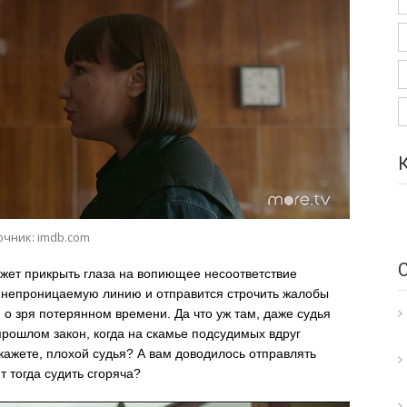
очник: imdb.com
жет прикрыть глаза на вопиющее несоответствие
 в непроницаемую линию и отправится строчить жалобы
й о зря потерянном времени. Да что уж там, даже судья
прошлом закон, когда на скамье подсудимых вдруг
кажете, плохой судья? А вам доводилось отправлять
т тогда судить сгоряча?