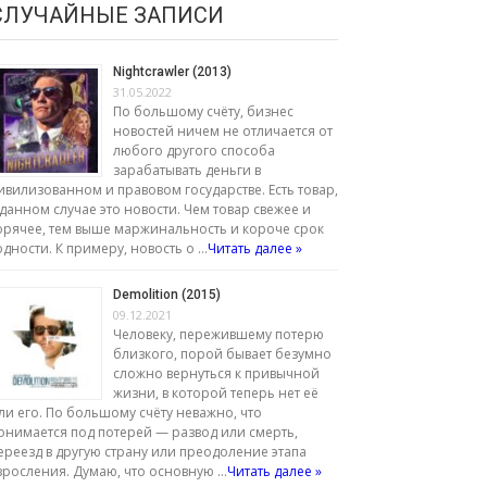
СЛУЧАЙНЫЕ ЗАПИСИ
Nightcrawler (2013)
31.05.2022
По большому счёту, бизнес
новостей ничем не отличается от
любого другого способа
зарабатывать деньги в
ивилизованном и правовом государстве. Есть товар,
 данном случае это новости. Чем товар свежее и
орячее, тем выше маржинальность и короче срок
одности. К примеру, новость о …
Читать далее »
Demolition (2015)
09.12.2021
Человеку, пережившему потерю
близкого, порой бывает безумно
сложно вернуться к привычной
жизни, в которой теперь нет её
ли его. По большому счёту неважно, что
онимается под потерей — развод или смерть,
ереезд в другую страну или преодоление этапа
зросления. Думаю, что основную …
Читать далее »