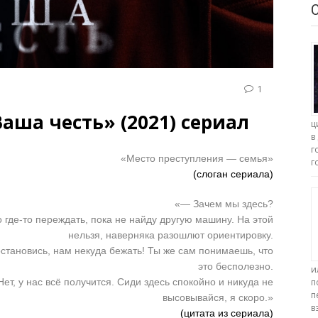
1
Ваша честь» (2021) сериал
ц
в
г
«Место преступления — семья»
г
(слоган сериала)
«— Зачем мы здесь?
 где-то переждать, пока не найду другую машину. На этой
нельзя, наверняка разошлют ориентировку.
становись, нам некуда бежать! Ты же сам понимаешь, что
это бесполезно.
и
ет, у нас всё получится. Сиди здесь спокойно и никуда не
п
п
высовывайся, я скоро.»
в
(цитата из сериала)