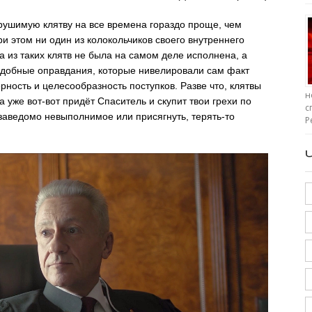
ушимую клятву на все времена гораздо проще, чем
и этом ни один из колокольчиков своего внутреннего
а из таких клятв не была на самом деле исполнена, а
удобные оправдания, которые нивелировали сам факт
ность и целесообразность поступков. Разве что, клятвы
н
 уже вот-вот придёт Спаситель и скупит твои грехи по
с
 заведомо невыполнимое или присягнуть, терять-то
Р