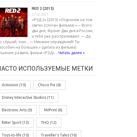
RED 2 (2013)
27.02.2021
«РЭД 2» (2013) «Отдохнём на том
свете» (слоган фильма) «— Всего
два дня, Фрэнк! Два дня в России,
а тебя уже расстреливают. — Да,
о слушай, они… — Никаких оправданий! Ты
пособен на большее.» (цитата из фильма)
ешение развить фильм «РЭД» …
Читать далее »
ЧАСТО ИСПОЛЬЗУЕМЫЕ МЕТКИ
Activision
(10)
Choco Pie
(9)
Disney Interactive Studios
(11)
Electronic Arts
(9)
NVPrint
(8)
Ritter Sport
(13)
THQ
(12)
Toys-to-life
(10)
Traveller's Tales
(16)