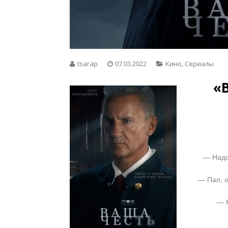
tsarap
07.03.2022
Кино
,
Сериалы
«
— Надо
— Пап, о
— Н