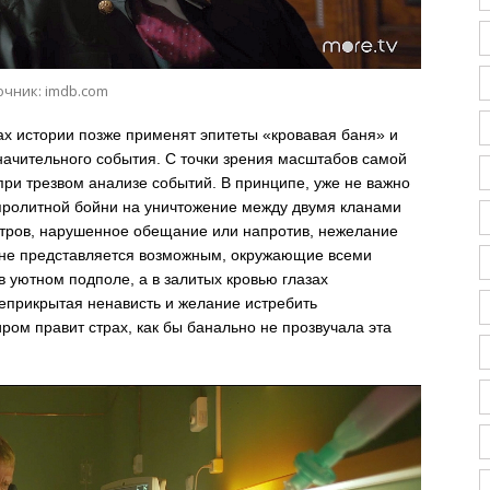
очник: imdb.com
ах истории позже применят эпитеты «кровавая баня» и
начительного события. С точки зрения масштабов самой
при трезвом анализе событий. В принципе, уже не важно
опролитной бойни на уничтожение между двумя кланами
стров, нарушенное обещание или напротив, нежелание
же не представляется возможным, окружающие всеми
 уютном подполе, а в залитых кровью глазах
еприкрытая ненависть и желание истребить
ом правит страх, как бы банально не прозвучала эта