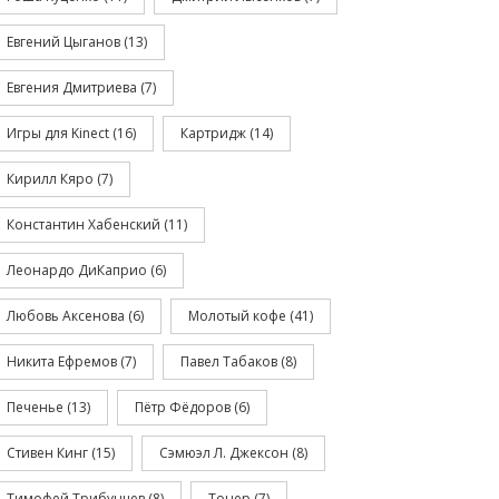
Евгений Цыганов
(13)
Евгения Дмитриева
(7)
Игры для Kinect
(16)
Картридж
(14)
Кирилл Кяро
(7)
Константин Хабенский
(11)
Леонардо ДиКаприо
(6)
Любовь Аксенова
(6)
Молотый кофе
(41)
Никита Ефремов
(7)
Павел Табаков
(8)
Печенье
(13)
Пётр Фёдоров
(6)
Стивен Кинг
(15)
Сэмюэл Л. Джексон
(8)
Тимофей Трибунцев
(8)
Тонер
(7)