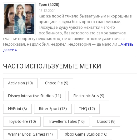
Трое (2020)
18.12.2021
Как же порой тяжело бывает умным и хорошим в
принципе людям быть просто счастливыми.
Гложущее душу чувство нехватки чего-то
особенного, без которого это самое заветное
счастье попросту невозможно, не оставляет в покое даже ночью.
Недосказал, недолюбил, недопел, недотворил — да мало ли …
Читать
далее »
ЧАСТО ИСПОЛЬЗУЕМЫЕ МЕТКИ
Activision
(10)
Choco Pie
(9)
Disney Interactive Studios
(11)
Electronic Arts
(9)
NVPrint
(8)
Ritter Sport
(13)
THQ
(12)
Toys-to-life
(10)
Traveller's Tales
(16)
Ubisoft
(9)
Warner Bros. Games
(14)
Xbox Game Studios
(16)