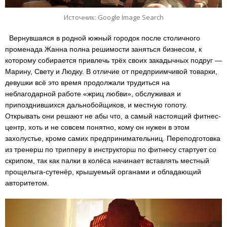
Источник: Google Image Search
Вернувшаяся в родной южный городок после столичного
променада Жанна полна решимости заняться бизнесом, к
которому собирается привлечь трёх своих закадычных подруг —
Марину, Свету и Людку. В отличие от предприимчивой товарки,
девушки всё это время продолжали трудиться на
неблагодарной работе «жриц любви», обслуживая и
припозднившихся дальнобойщиков, и местную гопоту.
Открывать они решают не абы что, а самый настоящий фитнес-
центр, хоть и не совсем понятно, кому он нужен в этом
захолустье, кроме самих предпринимательниц. Переподготовка
из тренерш по трипперу в инструкторш по фитнесу стартует со
скрипом, так как палки в колёса начинает вставлять местный
прощелыга-сутенёр, крышуемый органами и обладающий
авторитетом.