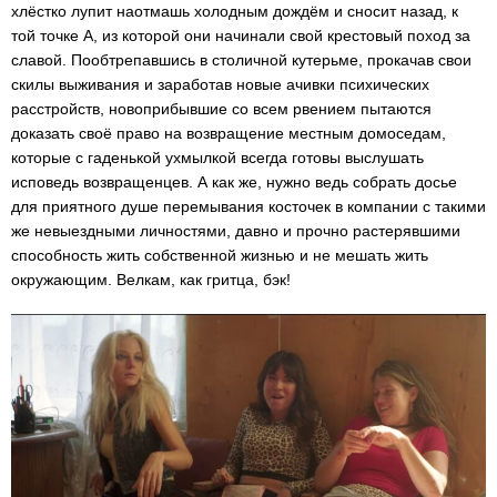
хлёстко лупит наотмашь холодным дождём и сносит назад, к
той точке А, из которой они начинали свой крестовый поход за
славой. Пообтрепавшись в столичной кутерьме, прокачав свои
скилы выживания и заработав новые ачивки психических
расстройств, новоприбывшие со всем рвением пытаются
доказать своё право на возвращение местным домоседам,
которые с гаденькой ухмылкой всегда готовы выслушать
исповедь возвращенцев. А как же, нужно ведь собрать досье
для приятного душе перемывания косточек в компании с такими
же невыездными личностями, давно и прочно растерявшими
способность жить собственной жизнью и не мешать жить
окружающим. Велкам, как гритца, бэк!