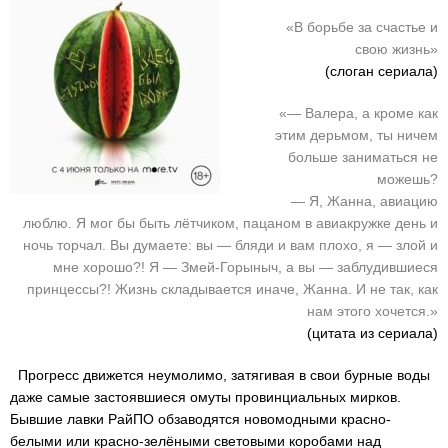
«В борьбе за счастье и
свою жизнь»
(слоган сериала)
«— Валера, а кроме как
этим дерьмом, ты ничем
больше заниматься не
можешь?
— Я, Жанна, авиацию
люблю. Я мог бы быть лётчиком, пацаном в авиакружке день и
ночь торчал. Вы думаете: вы — бляди и вам плохо, я — злой и
мне хорошо?! Я — Змей-Горыныч, а вы — заблудившиеся
принцессы?! Жизнь складывается иначе, Жанна. И не так, как
нам этого хочется.»
(цитата из сериала)
Прогресс движется неумолимо, затягивая в свои бурные воды
даже самые застоявшиеся омуты провинциальных мирков.
Бывшие лавки РайПО обзаводятся новомодными красно-
белыми или красно-зелёными световыми коробами над