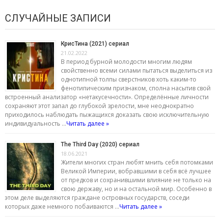
СЛУЧАЙНЫЕ ЗАПИСИ
КрисТина (2021) сериал
21.02.2022
В период бурной молодости многим людям
свойственно всеми силами пытаться выделиться из
однотипной толпы сверстников хоть каким-то
фенотипическим признаком, сполна насытив свой
встроенный анализатор «нетакусечности». Определённые личности
сохраняют этот запал до глубокой зрелости, мне неоднократно
приходилось наблюдать пыжащихся доказать свою исключительную
индивидуальность …
Читать далее »
The Third Day (2020) сериал
18.06.2021
Жители многих стран любят мнить себя потомками
Великой Империи, вобравшими в себя всё лучшее
от предков и сохранившими влияние не только на
свою державу, но и на остальной мир. Особенно в
этом деле выделяются граждане островных государств, соседи
которых даже немного побаиваются …
Читать далее »