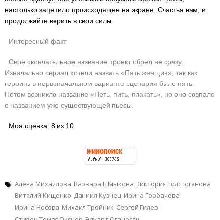
настолько зацепило происходящее на экране. Счастья вам, и
продолжайте верить в свои силы.
Интересный факт
Своё окончательное название проект обрёл не сразу.
Изначально сериал хотели назвать «Пять женщин», так как
героинь в первоначальном варианте сценария было пять.
Потом возникло название «Петь, пить, плакать», но оно совпало
с названием уже существующей пьесы.
Моя оценка: 8 из 10
Алёна Михайлова
Варвара Шмыкова
Виктория Толстоганова
Виталий Кищенко
Даниил Кузнец
Ирина Горбачева
Ирина Носова
Михаил Тройник
Сергей Гилев
Стивен Томас Окснер
Эдуард Оганесян