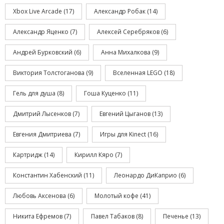
Xbox Live Arcade
(17)
Александр Робак
(14)
Александр Яценко
(7)
Алексей Серебряков
(6)
Андрей Бурковский
(6)
Анна Михалкова
(9)
Виктория Толстоганова
(9)
Вселенная LEGO
(18)
Гель для душа
(8)
Гоша Куценко
(11)
Дмитрий Лысенков
(7)
Евгений Цыганов
(13)
Евгения Дмитриева
(7)
Игры для Kinect
(16)
Картридж
(14)
Кирилл Кяро
(7)
Константин Хабенский
(11)
Леонардо ДиКаприо
(6)
Любовь Аксенова
(6)
Молотый кофе
(41)
Никита Ефремов
(7)
Павел Табаков
(8)
Печенье
(13)