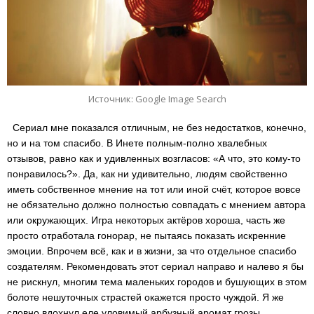
Источник: Google Image Search
Сериал мне показался отличным, не без недостатков, конечно,
но и на том спасибо. В Инете полным-полно хвалебных
отзывов, равно как и удивленных возгласов: «А что, это кому-то
понравилось?». Да, как ни удивительно, людям свойственно
иметь собственное мнение на тот или иной счёт, которое вовсе
не обязательно должно полностью совпадать с мнением автора
или окружающих. Игра некоторых актёров хороша, часть же
просто отработала гонорар, не пытаясь показать искренние
эмоции. Впрочем всё, как и в жизни, за что отдельное спасибо
создателям. Рекомендовать этот сериал направо и налево я бы
не рискнул, многим тема маленьких городов и бушующих в этом
болоте нешуточных страстей окажется просто чуждой. Я же
словно вдохнул еле уловимый арбузный аромат грозы,