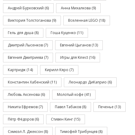
Андрей Бурковский
(6)
Анна Михалкова
(9)
Виктория Толстоганова
(9)
Вселенная LEGO
(18)
Гель для душа
(8)
Гоша Куценко
(11)
Дмитрий Лысенков
(7)
Евгений Цыганов
(13)
Евгения Дмитриева
(7)
Игры для Kinect
(16)
Картридж
(14)
Кирилл Кяро
(7)
Константин Хабенский
(11)
Леонардо ДиКаприо
(6)
Любовь Аксенова
(6)
Молотый кофе
(41)
Никита Ефремов
(7)
Павел Табаков
(8)
Печенье
(13)
Пётр Фёдоров
(6)
Стивен Кинг
(15)
Сэмюэл Л. Джексон
(8)
Тимофей Трибунцев
(8)