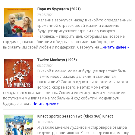
Пара из будущего (2021)
29.05.2021
Желание вернуться назад в какой-то определённый
временной отрезок своей жизни и изменить
будущее присутствует едва ли не у каждого
человека. Натворить дел, которыми мы вовсе не
гордимся, сказать близким обидные слова или наоборот, не
высказать им своей любви и поддержки. Свернуть на …
Читать далее »
Twelve Monkeys (1995)
08.07.2021
В какой именно момент будущее перестаёт быть
чем-то недостижимо далёким и становится
настоящим? Сложно однозначно ответить на этот
вопрос, скорее всего, из этих моментов
складывается вся наша жизнь. Своими ежеминутными маленькими
поступками мы влияем на глобальный ход событий, моделируя
будущее в том …
Читать далее »
Kinect Sports: Season Two (Xbox 360) Kinect
16.05.2022
Я уважаю мнение луддитов и староверов от мира
видеоигр, почитающих Kinect за адскую шарманку,