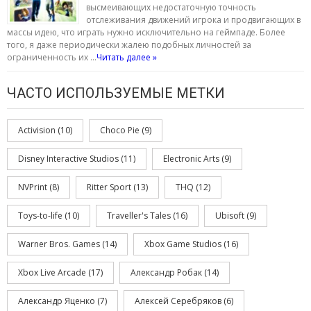
высмеивающих недостаточную точность
отслеживания движений игрока и продвигающих в
массы идею, что играть нужно исключительно на геймпаде. Более
того, я даже периодически жалею подобных личностей за
ограниченность их …
Читать далее »
ЧАСТО ИСПОЛЬЗУЕМЫЕ МЕТКИ
Activision
(10)
Choco Pie
(9)
Disney Interactive Studios
(11)
Electronic Arts
(9)
NVPrint
(8)
Ritter Sport
(13)
THQ
(12)
Toys-to-life
(10)
Traveller's Tales
(16)
Ubisoft
(9)
Warner Bros. Games
(14)
Xbox Game Studios
(16)
Xbox Live Arcade
(17)
Александр Робак
(14)
Александр Яценко
(7)
Алексей Серебряков
(6)