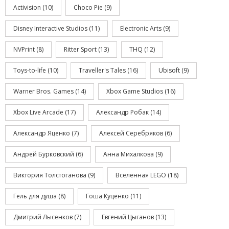
Activision
(10)
Choco Pie
(9)
Disney Interactive Studios
(11)
Electronic Arts
(9)
NVPrint
(8)
Ritter Sport
(13)
THQ
(12)
Toys-to-life
(10)
Traveller's Tales
(16)
Ubisoft
(9)
Warner Bros. Games
(14)
Xbox Game Studios
(16)
Xbox Live Arcade
(17)
Александр Робак
(14)
Александр Яценко
(7)
Алексей Серебряков
(6)
Андрей Бурковский
(6)
Анна Михалкова
(9)
Виктория Толстоганова
(9)
Вселенная LEGO
(18)
Гель для душа
(8)
Гоша Куценко
(11)
Дмитрий Лысенков
(7)
Евгений Цыганов
(13)