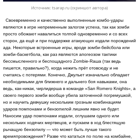
Источник: tsarap.ru (скриншот автора)
Своевременно и качественно выполненные комбо-удары
являются в игре непременным залогом успеха, так как зомби
просто обожают навалиться толпой одновременно и со всех
сторон, да ещё и при поддержке атакующих издали порождений
ада. Некоторые встроенные игры, вроде зомби-бейсбола или
зомби-баскетбола, как раз являются апогеозом тактики
бессмысленного и беспощадного Zombie-Rаша (так ведь
пишется, правильно?), когда нежить прёт отовсюду и не
считаясь с потерями. Конечно, Джульет изначально обладает
необходимыми для ближнего и дальнего боя навыками, она
ведь, как-никак, чирлидерша в команде «San Romero Knights», а
своего первого зомби вообще убила заточенной погремушкой,
но и научить девчушку нескольким грозным комбинациям
ударов помпонами и бензопилой лишним явно не будет.
Наносим удар помпонами издали, оглушаем одного или
нескольких ходячих мертвецов, и пускаем в ход блестящую
рычащую бензопилу — что может быть лучше такого
времяпровождения? Разве что кататься по полю на комбайне,