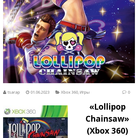
tsarap
01.06.2023
Xbox 360
,
Игры
0
«Lollipop
Chainsaw»
(Xbox 360)