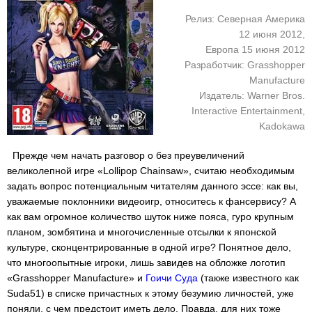
Релиз: Северная Америка
12 июня 2012,
Европа 15 июня 2012
Разработчик: Grasshopper
Manufacture
Издатель: Warner Bros.
Interactive Entertainment,
Kadokawa
Прежде чем начать разговор о без преувеличений
великолепной игре «Lollipop Chainsaw», считаю необходимым
задать вопрос потенциальным читателям данного эссе: как вы,
уважаемые поклонники видеоигр, относитесь к фансервису? А
как вам огромное количество шуток ниже пояса, гуро крупным
планом, зомбятина и многочисленные отсылки к японской
культуре, сконцентрированные в одной игре? Понятное дело,
что многоопытные игроки, лишь завидев на обложке логотип
«Grasshopper Manufacture» и
Гоичи Суда
(также известного как
Suda51) в списке причастных к этому безумию личностей, уже
поняли, с чем предстоит иметь дело. Правда, для них тоже