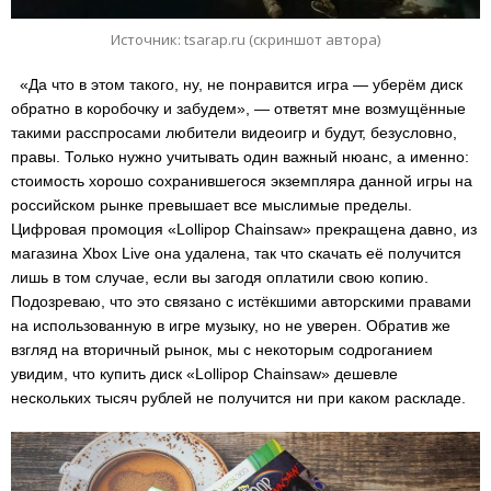
Источник: tsarap.ru (скриншот автора)
«Да что в этом такого, ну, не понравится игра — уберём диск
обратно в коробочку и забудем», — ответят мне возмущённые
такими расспросами любители видеоигр и будут, безусловно,
правы. Только нужно учитывать один важный нюанс, а именно:
стоимость хорошо сохранившегося экземпляра данной игры на
российском рынке превышает все мыслимые пределы.
Цифровая промоция «Lollipop Chainsaw» прекращена давно, из
магазина Xbox Live она удалена, так что скачать её получится
лишь в том случае, если вы загодя оплатили свою копию.
Подозреваю, что это связано с истёкшими авторскими правами
на использованную в игре музыку, но не уверен. Обратив же
взгляд на вторичный рынок, мы с некоторым содроганием
увидим, что купить диск «Lollipop Chainsaw» дешевле
нескольких тысяч рублей не получится ни при каком раскладе.