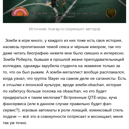
Источник: tsarap.ru (скриншот автора)
Зомби в игре много, у каждого из них тоже есть своя история,
насквозь пропитанная темой секса и чёрным юмором, так что
даже читать биографию нежити мне было смешно и интересно.
Зомби Роберта, бывшая в прошлой жизни преподавательницей
колледжа, однажды зарубила студента на экзамене только за
то, что он был рыжим. А зомби-металлист вообще расплакался,
когда узнал, что группа Slayer на самом деле не сатанисты. Есть
и отсылки к японской культуре, вроде зомби-obachan, которая
по хабитусу больше похожа на obaachan, но кто будет
придираться к таким мелочам? Встроенные QTE-игры, куча
фансервиса (или в данном случае правильно будет фап-
сервис?), игровые автоматы в роли локаций, комиксовый стиль
подачи — всё это в совокупности потрясает и восхищает, меня
так уж точно.