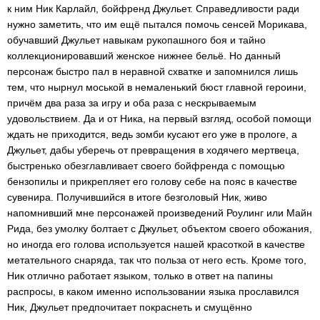
к ним Ник Карлайл, бойфренд Джульет. Справедливости ради
нужно заметить, что им ещё пытался помочь сенсей Морикава,
обучавший Джульет навыкам рукопашного боя и тайно
коллекционировавший женское нижнее бельё. Но данный
персонаж быстро пал в неравной схватке и запомнился лишь
тем, что нырнул моськой в немаленький бюст главной героини,
причём два раза за игру и оба раза с нескрываемым
удовольствием. Да и от Ника, на первый взгляд, особой помощи
ждать не приходится, ведь зомби кусают его уже в прологе, а
Джульет, дабы уберечь от превращения в ходячего мертвеца,
быстренько обезглавливает своего бойфренда с помощью
бензопилы и прикрепляет его голову себе на пояс в качестве
сувенира. Получившийся в итоге безголовый Ник, живо
напомнивший мне персонажей произведений Роулинг или Майн
Рида, без умолку болтает с Джульет, объектом своего обожания,
но иногда его голова используется нашей красоткой в качестве
метательного снаряда, так что польза от него есть. Кроме того,
Ник отлично работает языком, только в ответ на папины
распросы, в каком именно использовании языка прославился
Ник, Джульет предпочитает покраснеть и смущённо