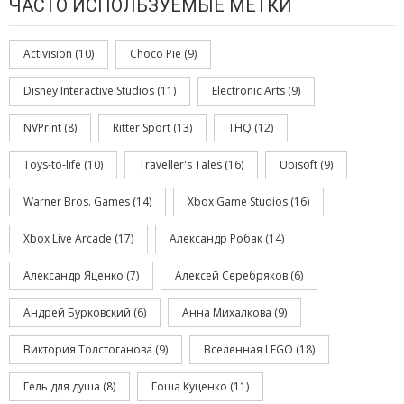
ЧАСТО ИСПОЛЬЗУЕМЫЕ МЕТКИ
Activision
(10)
Choco Pie
(9)
Disney Interactive Studios
(11)
Electronic Arts
(9)
NVPrint
(8)
Ritter Sport
(13)
THQ
(12)
Toys-to-life
(10)
Traveller's Tales
(16)
Ubisoft
(9)
Warner Bros. Games
(14)
Xbox Game Studios
(16)
Xbox Live Arcade
(17)
Александр Робак
(14)
Александр Яценко
(7)
Алексей Серебряков
(6)
Андрей Бурковский
(6)
Анна Михалкова
(9)
Виктория Толстоганова
(9)
Вселенная LEGO
(18)
Гель для душа
(8)
Гоша Куценко
(11)