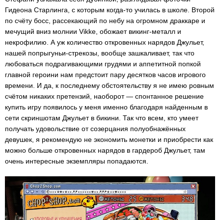
Гидеона Старлинга, с которым когда-то училась в школе. Второй
по счёту босс, рассекающий по небу на огромном драккаре и
мечущий вниз молнии Vikke, обожает викинг-металл и
некрофилию. А уж количество откровенных нарядов Джульет,
нашей попрыгуньи-стрекозы, вообще зашкаливает, так что
любоваться подрагивающими грудями и аппетитной попкой
главной героини нам предстоит пару десятков часов игрового
времени. И да, к последнему обстоятельству я не имею ровным
счётом никаких претензий, наоборот — спонтанное решение
купить игру появилось у меня именно благодаря найденным в
сети скриншотам Джульет в бикини. Так что всем, кто умеет
получать удовольствие от созерцания полуобнажённых
девушек, я рекомендую не экономить монетки и приобрести как
можно больше откровенных нарядов в гардероб Джульет, там
очень интересные экземпляры попадаются.