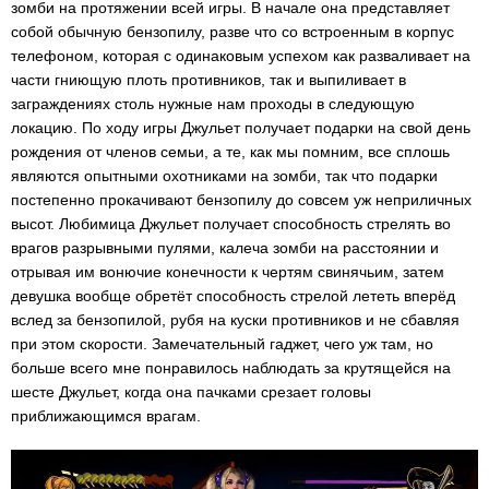
зомби на протяжении всей игры. В начале она представляет
собой обычную бензопилу, разве что со встроенным в корпус
телефоном, которая с одинаковым успехом как разваливает на
части гниющую плоть противников, так и выпиливает в
заграждениях столь нужные нам проходы в следующую
локацию. По ходу игры Джульет получает подарки на свой день
рождения от членов семьи, а те, как мы помним, все сплошь
являются опытными охотниками на зомби, так что подарки
постепенно прокачивают бензопилу до совсем уж неприличных
высот. Любимица Джульет получает способность стрелять во
врагов разрывными пулями, калеча зомби на расстоянии и
отрывая им вонючие конечности к чертям свинячьим, затем
девушка вообще обретёт способность стрелой лететь вперёд
вслед за бензопилой, рубя на куски противников и не сбавляя
при этом скорости. Замечательный гаджет, чего уж там, но
больше всего мне понравилось наблюдать за крутящейся на
шесте Джульет, когда она пачками срезает головы
приближающимся врагам.