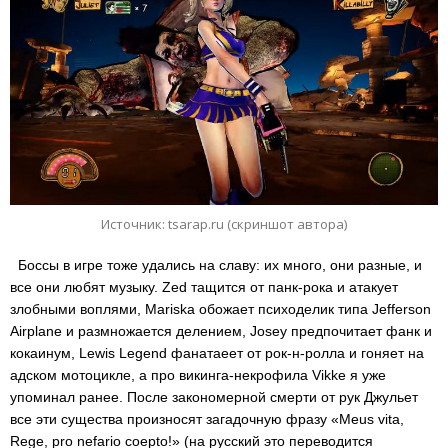
Источник: tsarap.ru (скриншот автора)
Боссы в игре тоже удались на славу: их много, они разные, и
все они любят музыку. Zed тащится от панк-рока и атакует
злобными воплями, Mariska обожает психоделик типа Jefferson
Airplane и размножается делением, Josey предпочитает фанк и
кокаинум, Lewis Legend фанатаеет от рок-н-ролла и гоняет на
адском мотоцикле, а про викинга-некрофила Vikke я уже
упоминал ранее. После закономерной смерти от рук Джульет
все эти существа произносят загадочную фразу «Meus vita,
Rege, pro nefario coepto!» (на русский это переводится