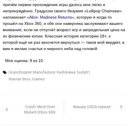
причём первое прохождение игры далось мне легко и
непринуждённо. Градусом своего безумия «Lollipop Chainsaw»
напоминает
«Alice: Madness Returns»
, которую я когда-то
прошёл на Xbox 360, и обе они наверняка заслуживают вашего
внимания, если не отпугнёт возраст игр и запредельная цена на
их физические копии. Классная история категории 18+, к
которой ещё не раз захочется вернуться — таков мой вердикт, а
вам я желаю счастья и мирного неба над головой.
Моя оценка: 9 из 10
Grasshopper Manufacture
Kadokawa
Suda51
Warner Bros. Games
Навигация
по
Crash: Mind Over
Фишер (2023) сериал
записям
Mutant (Xbox 360)