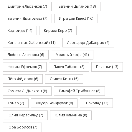
Дмитрий Лысенков
(7)
Евгений Цыганов
(13)
Евгения Дмитриева
(7)
Игры для Kinect
(16)
Картридж
(14)
Кирилл Кяро
(7)
Константин Хабенский
(11)
Леонардо ДиКаприо
(6)
Любовь Аксенова
(6)
Молотый кофе
(41)
Никита Ефремов
(7)
Павел Табаков
(8)
Печенье
(13)
Пётр Фёдоров
(6)
Стивен Кинг
(15)
Сэмюэл Л. Джексон
(8)
Тимофей Трибунцев
(8)
Тонер
(7)
Фёдор Бондарчук
(8)
Шоколад
(32)
Юлия Пересильд
(7)
Юлия Хлынина
(8)
Юра Борисов
(7)