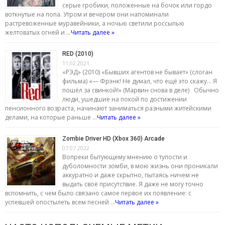
серые гробики, положенные на бочок или гордо
воткнутые на попа. Утром и вечером они напоминали
растревоженные муравейники, а ночью светили россыпью
желтоватых огней и …
Читать далее »
RED (2010)
11.02.2021
«РЭД» (2010) «Бывших агентов не бывает» (слоган
фильма) «— Фрэнк! Не думал, что ещё это скажу… Я
пошёл за свинкой!» (Марвин снова в деле) Обычно
люди, ушедшие на покой по достижении
пенсионного возраста, начинают заниматься разными житейскими
делами, на которые раньше …
Читать далее »
Zombie Driver HD (Xbox 360) Arcade
07.07.2022
Вопреки бытующему мнению о тупости и
дуболомности зомби, в мою жизнь они проникали
аккуратно и даже скрытно, пытаясь ничем не
выдать своё присутствие. Я даже не могу точно
вспомнить, с чем было связано самое первое их появление: с
успевшей опостылеть всем песней …
Читать далее »