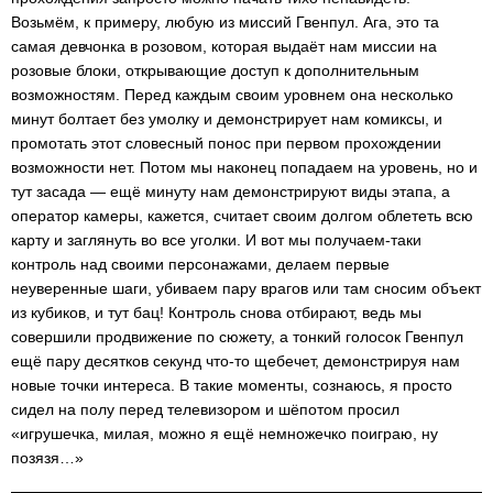
Возьмём, к примеру, любую из миссий Гвенпул. Ага, это та
самая девчонка в розовом, которая выдаёт нам миссии на
розовые блоки, открывающие доступ к дополнительным
возможностям. Перед каждым своим уровнем она несколько
минут болтает без умолку и демонстрирует нам комиксы, и
промотать этот словесный понос при первом прохождении
возможности нет. Потом мы наконец попадаем на уровень, но и
тут засада — ещё минуту нам демонстрируют виды этапа, а
оператор камеры, кажется, считает своим долгом облететь всю
карту и заглянуть во все уголки. И вот мы получаем-таки
контроль над своими персонажами, делаем первые
неуверенные шаги, убиваем пару врагов или там сносим объект
из кубиков, и тут бац! Контроль снова отбирают, ведь мы
совершили продвижение по сюжету, а тонкий голосок Гвенпул
ещё пару десятков секунд что-то щебечет, демонстрируя нам
новые точки интереса. В такие моменты, сознаюсь, я просто
сидел на полу перед телевизором и шёпотом просил
«игрушечка, милая, можно я ещё немножечко поиграю, ну
позязя…»