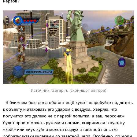
нервов?
Источник: tsarap.ru (скриншот автора)
В ближнем бою дела обстоят ещё хуже: попробуйте подлететь
к объекту и атаковать его ударом с воздуха. Уверяю, что
получится это далеко не с первой попытки, а ваш персонаж
будет просто махать руками и ногами, выкрикивая в пустоту
«хэй!» или «йух-ху!» и молотя воздух в тщетной попытке
добраться-таки кулаками до заветной цели. Особенно, по моим