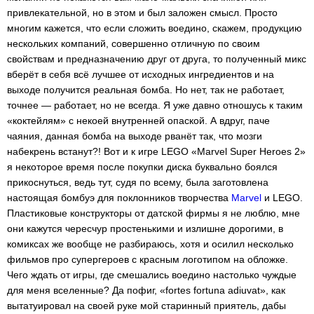
привлекательной, но в этом и был заложен смысл. Просто
многим кажется, что если сложить воедино, скажем, продукцию
нескольких компаний, совершенно отличную по своим
свойствам и предназначению друг от друга, то полученный микс
вберёт в себя всё лучшее от исходных ингредиентов и на
выходе получится реальная бомба. Но нет, так не работает,
точнее — работает, но не всегда. Я уже давно отношусь к таким
«коктейлям» с некоей внутренней опаской. А вдруг, паче
чаяния, данная бомба на выходе рванёт так, что мозги
набекрень встанут?! Вот и к игре LEGO «Marvel Super Heroes 2»
я некоторое время после покупки диска буквально боялся
прикоснуться, ведь тут, судя по всему, была заготовлена
настоящая бомбуэ для поклонников творчества
Marvel
и LEGO.
Пластиковые конструкторы от датской фирмы я не люблю, мне
они кажутся чересчур простенькими и излишне дорогими, в
комиксах же вообще не разбираюсь, хотя и осилил несколько
фильмов про супергероев с красным логотипом на обложке.
Чего ждать от игры, где смешались воедино настолько чуждые
для меня вселенные? Да пофиг, «fortes fortuna adiuvat», как
вытатуировал на своей руке мой старинный приятель, дабы