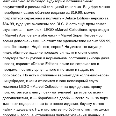
максимально возможную аудиторию потенциальных
покупателей с различной толщиной кошелька. В цифре можно
приобрести самое обычное издание за $19.99, можно
потратиться серьёзней и получить «Deluxe Edition» версию за
$34.99, куда уже включены все DLC. И есть ещё прям самая
вкуснятина — комплект LEGO «Marvel Collection», куда входят
«Marvel’s Avengers» и обе части «Marvel Super Heroes» со
всеми дополнениями, но стоит это удовольствие целых $59.99,
если без скидки. Недёшево, верно? На дисках же ситуация
иная: обычное издание попадается часто и стоит около
полутора тысяч рублей в нормальном состоянии (иногда даже
новое), вариант «Deluxe Edition» почти не встречается в
продаже, поэтому цену на него я не знаю и гадать не
собираюсь. Но есть и отличный вариант для коллекционеров-
нищебродов, к коим относится и ваш непокорный слуга —
комплект LEGO «Marvel Collection» на двух дисках, прошу
присмотреться к нему повнимательнее! Три игры со всеми
дополнениями, и — барабанная дробь — всего лишь за пару
тысяч вечнодеревянных (это новое издание, бэушку можно
найти и дешевле). Ну, и кто там вечно бубнит о том, что диски
дорогие и вообще устаревший формат хранения данных, а