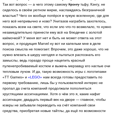
Так вот вопрос — а чего этому самому
Крэнгу
тьфу, Кэнгу, не
сиделось в своём уютном мирке, наслаждаясь безграничной
властью? Чего он вообще попёрся в чужую вселенную, где для
него всё непривычно и ново? Унитазов награбить захотелось,
показать всем на свете, что если зло что-то возжелало, то нужно
незамедлительно принести ему всё на блюдечке с золотой
каёмочкой? У меня вот нет и быть не может ответа на этот
вопрос, и продукция Marvel ну вот ни капельки мне в деле
поиска смысла не помогает. Впрочем, это даже хорошо, что не
нужно влезать в шкуру негодяя и пытаться распознать его
замыслы, ведь гораздо проще нацепить красный
пуленепробиваемый костюм и выжечь мерзавцу его наглые очи
тепловым лучом. И да, такую возможность игры с логотипами
«TT Games» и
«LEGO»
нам всегда готовы предоставить по
первому требованию, лишь бы у пользователей интерес не
пропал да счета компаний продолжали пополняться
хрустящими ассигнациями. Хотя о чём это я, какие нафиг
ассигнации, двадцать первый век на дворе — главное, чтобы
юзеры не забывали переводить на счёт компаний свои
средства, приобретая новые тайтлы, да ещё по возможности