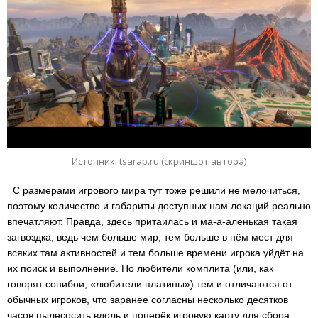
Источник: tsarap.ru (скриншот автора)
С размерами игрового мира тут тоже решили не мелочиться,
поэтому количество и габариты доступных нам локаций реально
впечатляют. Правда, здесь притаилась и ма-а-аленькая такая
загвоздка, ведь чем больше мир, тем больше в нём мест для
всяких там активностей и тем больше времени игрока уйдёт на
их поиск и выполнение. Но любители комплита (или, как
говорят сонибои, «любители платины») тем и отличаются от
обычных игроков, что заранее согласны несколько десятков
часов пылесосить вдоль и поперёк игровую карту для сбора