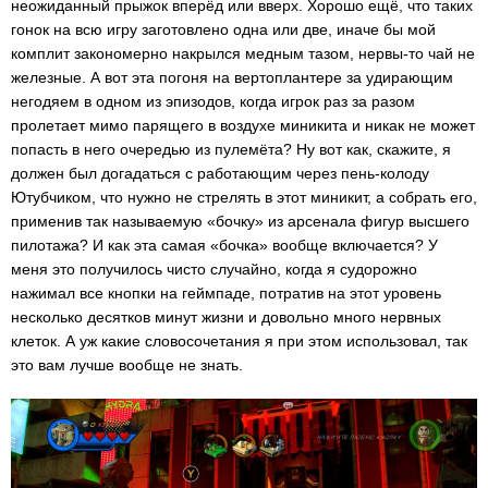
неожиданный прыжок вперёд или вверх. Хорошо ещё, что таких
гонок на всю игру заготовлено одна или две, иначе бы мой
комплит закономерно накрылся медным тазом, нервы-то чай не
железные. А вот эта погоня на вертоплантере за удирающим
негодяем в одном из эпизодов, когда игрок раз за разом
пролетает мимо парящего в воздухе миникита и никак не может
попасть в него очередью из пулемёта? Ну вот как, скажите, я
должен был догадаться с работающим через пень-колоду
Ютубчиком, что нужно не стрелять в этот миникит, а собрать его,
применив так называемую «бочку» из арсенала фигур высшего
пилотажа? И как эта самая «бочка» вообще включается? У
меня это получилось чисто случайно, когда я судорожно
нажимал все кнопки на геймпаде, потратив на этот уровень
несколько десятков минут жизни и довольно много нервных
клеток. А уж какие словосочетания я при этом использовал, так
это вам лучше вообще не знать.