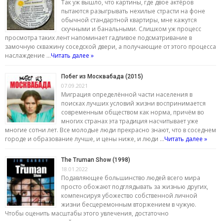
Так уж вышло, что картины, где двое актёров
пытаются разыгрывать нехилые страсти на фоне
обычной стандартной квартиры, мне кажутся
скучными и банальными. Слишком уж процесс
просмотра таких лент напоминает гадливое подсматривание в
замочную скважину соседской двери, а получающие от этого процесса
наслаждение …
Читать далее »
Побег из Москвабада (2015)
07.09.2021
Миграция определённой части населения в
поисках лучших условий жизни воспринимается
современным обществом как норма, причём во
многих странах эта традиция насчитывает уже
многие сотни лет. Все молодые люди прекрасно знают, что в соседнем
городе и образование лучше, и цены ниже, и люди …
Читать далее »
The Truman Show (1998)
18.01.2022
Подавляющее большинство людей всего мира
просто обожают подглядывать за жизнью других,
компенсируя убожество собственной личной
жизни бесцеремонным вторжением в чужую.
Чтобы оценить масштабы этого увлечения, достаточно