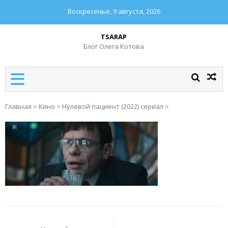
Воскресенье, 9 августа, 2026
TSARAP
Блог Олега Котова
Главная
>
Кино
>
Нулевой пациент (2022) сериал
>
Навигация
по