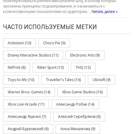
поинтересоваться рейтингами реалити-шоу, в основу которых
заложены принципы подсматривания, и ознакомиться с
количественными показателями их аудитории. …
Читать далее »
ЧАСТО ИСПОЛЬЗУЕМЫЕ МЕТКИ
Activision
(10)
Choco Pie
(9)
Disney Interactive Studios
(11)
Electronic Arts
(9)
NVPrint
(8)
Ritter Sport
(13)
THQ
(12)
Toys-to-life
(10)
Traveller's Tales
(16)
Ubisoft
(9)
Warner Bros. Games
(14)
Xbox Game Studios
(16)
Xbox Live Arcade
(17)
Александр Робак
(14)
Александр Яценко
(7)
Алексей Серебряков
(6)
Андрей Бурковский
(6)
Анна Михалкова
(9)