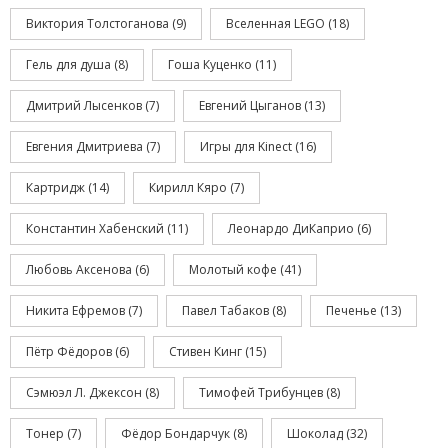
Виктория Толстоганова
(9)
Вселенная LEGO
(18)
Гель для душа
(8)
Гоша Куценко
(11)
Дмитрий Лысенков
(7)
Евгений Цыганов
(13)
Евгения Дмитриева
(7)
Игры для Kinect
(16)
Картридж
(14)
Кирилл Кяро
(7)
Константин Хабенский
(11)
Леонардо ДиКаприо
(6)
Любовь Аксенова
(6)
Молотый кофе
(41)
Никита Ефремов
(7)
Павел Табаков
(8)
Печенье
(13)
Пётр Фёдоров
(6)
Стивен Кинг
(15)
Сэмюэл Л. Джексон
(8)
Тимофей Трибунцев
(8)
Тонер
(7)
Фёдор Бондарчук
(8)
Шоколад
(32)