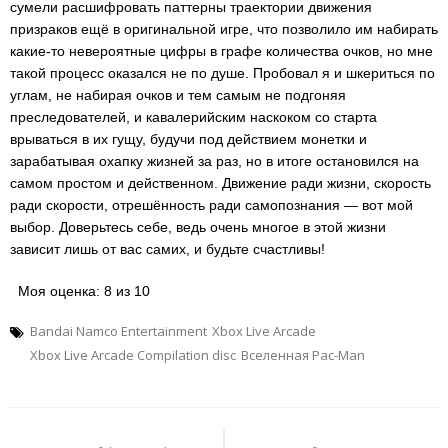
сумели расшифровать паттерны траектории движения
призраков ещё в оригинальной игре, что позволило им набирать
какие-то невероятные цифры в графе количества очков, но мне
такой процесс оказался не по душе. Пробовал я и шкериться по
углам, не набирая очков и тем самым не подгоняя
преследователей, и кавалерийским наскоком со старта
врываться в их гущу, будучи под действием монетки и
зарабатывая охапку жизней за раз, но в итоге остановился на
самом простом и действенном. Движение ради жизни, скорость
ради скорости, отрешённость ради самопознания — вот мой
выбор. Доверьтесь себе, ведь очень многое в этой жизни
зависит лишь от вас самих, и будьте счастливы!
Моя оценка: 8 из 10
Bandai Namco Entertainment
Xbox Live Arcade
Xbox Live Arcade Compilation disc
Вселенная Pac-Man
Навигация
по