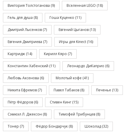
Виктория Толстоганова
(9)
Вселенная LEGO
(18)
Гель для душа
(8)
Гоша Куценко
(11)
Дмитрий Лысенков
(7)
Евгений Цыганов
(13)
Евгения Дмитриева
(7)
Игры для Kinect
(16)
Картридж
(14)
Кирилл Кяро
(7)
Константин Хабенский
(11)
Леонардо ДиКаприо
(6)
Любовь Аксенова
(6)
Молотый кофе
(41)
Никита Ефремов
(7)
Павел Табаков
(8)
Печенье
(13)
Пётр Фёдоров
(6)
Стивен Кинг
(15)
Сэмюэл Л. Джексон
(8)
Тимофей Трибунцев
(8)
Тонер
(7)
Фёдор Бондарчук
(8)
Шоколад
(32)