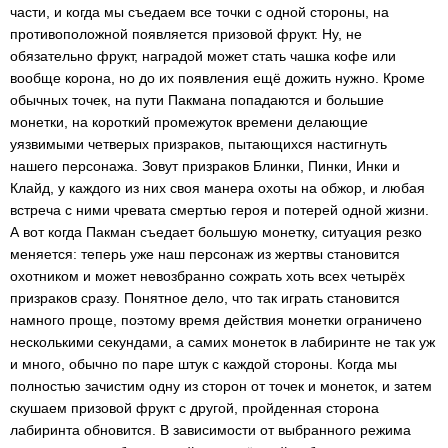
части, и когда мы съедаем все точки с одной стороны, на
противоположной появляется призовой фрукт. Ну, не
обязательно фрукт, наградой может стать чашка кофе или
вообще корона, но до их появления ещё дожить нужно. Кроме
обычных точек, на пути Пакмана попадаются и большие
монетки, на короткий промежуток времени делающие
уязвимыми четверых призраков, пытающихся настигнуть
нашего персонажа. Зовут призраков Блинки, Пинки, Инки и
Клайд, у каждого из них своя манера охоты на обжор, и любая
встреча с ними чревата смертью героя и потерей одной жизни.
А вот когда Пакман съедает большую монетку, ситуация резко
меняется: теперь уже наш персонаж из жертвы становится
охотником и может невозбранно сожрать хоть всех четырёх
призраков сразу. Понятное дело, что так играть становится
намного проще, поэтому время действия монетки ограничено
несколькими секундами, а самих монеток в лабиринте не так уж
и много, обычно по паре штук с каждой стороны. Когда мы
полностью зачистим одну из сторон от точек и монеток, и затем
скушаем призовой фрукт с другой, пройденная сторона
лабиринта обновится. В зависимости от выбранного режима