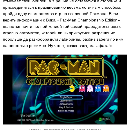
отмечает свой юбилей, а я решил не оставаться в сторонке и
присоединиться к празднованию весьма логичным способом:
пройдя одну из множества игр по вселенной Пакмана. Если
верить информации с Вики, «Pac-Man Championship Edition»
является почти полной копией той самой прародительницы с
игровых автоматов, которой лишь прикрутили разрешение
побольше да разнообразили лабиринты, разбив забеги по ним
на несколько режимов. Ну что ж, «вака-вака, мазафака!»