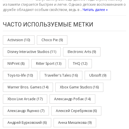
из памяти стирается быстрее и легче. Однако детские воспоминания о
дружбе обладают особым свойством, ведь в …
Читать далее »
ЧАСТО ИСПОЛЬЗУЕМЫЕ МЕТКИ
Activision
(10)
Choco Pie
(9)
Disney Interactive Studios
(11)
Electronic Arts
(9)
NVPrint
(8)
Ritter Sport
(13)
THQ
(12)
Toys-to-life
(10)
Traveller's Tales
(16)
Ubisoft
(9)
Warner Bros. Games
(14)
Xbox Game Studios
(16)
Xbox Live Arcade
(17)
Александр Робак
(14)
Александр Яценко
(7)
Алексей Серебряков
(6)
Андрей Бурковский
(6)
Анна Михалкова
(9)