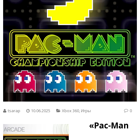
tsarap
10.06.2025
Xbox 360
,
Игры
0
«Pac-Man