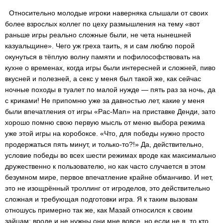
Относительно молодые игроки наверняка слышали от своих
более взрослых коллег по цеху размышления на тему «вот
раньше игры реально сложные были, не чета нынешней
казуальщине». Чего уж греха таить, я и сам люблю порой
окунуться в тёплую волну памяти и пофилософствовать на
кухне о временах, когда игры были интересней и сложней, пиво
вкусней и полезней, а секс у меня был такой же, как сейчас
ночные походы в туалет по малой нужде — пять раз за ночь, да
с криками! Не припомню уже за давностью лет, какие у меня
были впечатления от игры «Pac-Man» на приставке Денди, зато
хорошо помню свою первую мысль от меню выбора режима
уже этой игры на коробоксе. «Что, для победы нужно просто
продержаться пять минут, и только-то?!» Да, действительно,
условие победы во всех шести режимах вроде как максимально
дружественно к пользователю, но как часто случается в этом
безумном мире, первое впечатление крайне обманчиво. И нет,
это не изощрённый троллинг от игроделов, это действительно
сложная и требующая подготовки игра. Я к таким вызовам
отношусь примерно так же, как Мазай относился к своим
зайцам: вроде и не нужны они мне вовсе, но если не я, то кто