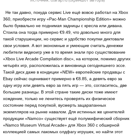
Источник: tsarap.ru (скриншот автора)
Не так давно, покуда сервис Live ещё вовсю работал на Xbox
360, приобрести игру «Pac-Man Championship Edition» можно
было буквально не поднимая задницы с кресла или дивана.
Стоила она тогда примерно €9.49, что довольно много для
такой старушенции, но сервис и удобство покупки диктовали
свои условия. А вот экономные и умеющие считать денежки
любители видеоигр уже в то время знали про существование
«Xbox Live Arcade Compilation disc», на котором, помимо других
четырёх игр, расположилась и виновница сегодняшнего эссе.
Такой диск даже в кондиции «NEW» европейские продавцы с
Ebay сейчас оценивают примерно в €8.85, а девять евро за
одну игру или девять евро за пять игр — это, согласитесь, две
большие разницы. В этой стране такие диски тоже имеют
хождение, только не ленитесь проверять их физическое
состояние перед покупкой, вусмерть зацарапанных
экземпляров на рынке навалом. Для истинных же ценителей
продукции «Namco» существует ещё полумифический сборник
«Namco Museum Virtual Arcade» для Xbox 360 с обширной
коллекцией самых лакомых олдфагу игрушек, но найти этот