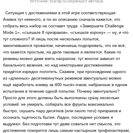
Источник: tsarap.ru (скриншот автора)
Ситуация с достижениями в этой игре соответствующая.
Ачивок тут немного, и по их описанию сначала кажется, что
собрать весь набор не составит труда. «Завершите Challenge
Mode 1», «съешьте 8 призраков», «съешьте корону» — ну, и что
тут сложного? И лишь после нескольких попыток,
закончившихся провалом, начинаешь подозревать, что не всё,
что кажется простым, на деле таковым и является. Какие-то
режимы можно даже взять нахрапом, тут многое зависит от
банального везения, но над некоторыми достижениями
придётся изрядно попотеть. Скажем, при прохождении одного
из «длинных» десятиминутных режимов эвентуально можно
ещё заработать ачивку за 400 тысяч очков, набранные в одном
испытании в течение одной попытки. Почему эвентуально?
Просто для этого должны быть выполнены сразу несколько
условий: не умирать, собирать все фрукты максимально
быстро, скушать пару десятков (или около того) призраков и
осознать тщетность бытия. Ладно, последнее условие я
выдумал. Без подготовки тут даже соваться нет смысла, это
достижение покорится лишь самым настырным трофихантерам,