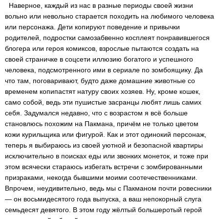
Наверное, каждый из нас в разные периоды своей жизни
вольно или невольно старается походить на любимого человека
или персонажа. Дети копируют поведение и привычки
родителей, подростки самозабвенно косплеят понравившегося
блогера или героя комиксов, взрослые пытаются создать на
своей страничке в соцсети иллюзию богатого и успешного
человека, подсмотренного ими в сериале по зомбоящику. Да
что там, поговаривают, будто даже домашние животные со
временем копипастят натуру своих хозяев. Ну, кроме кошек,
само собой, ведь эти пушистые засранцы любят лишь самих
себя. Задумался недавно, что с возрастом я всё больше
становлюсь похожим на Пакмана, причём не только цветом
кожи курильщика или фигурой. Как и этот одинокий персонаж,
теперь я выбираюсь из своей уютной и безопасной квартиры
исключительно в поисках еды или звонких монеток, и тоже при
этом всячески стараюсь избегать встречи с зомбированными
призраками, некогда бывшими моими соотечественниками.
Впрочем, неудивительно, ведь мы с Пакманом почти ровесники
— он восьмидесятого года выпуска, а ваш непокорный слуга
семьдесят девятого. В этом году жёлтый большеротый герой