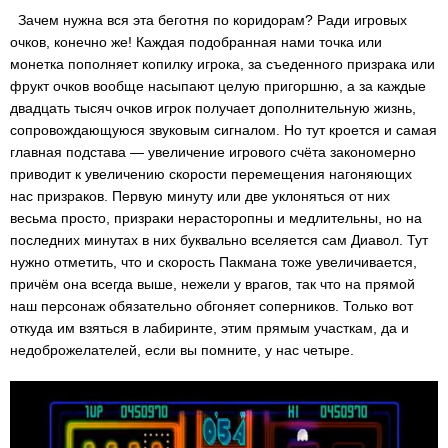
Зачем нужна вся эта беготня по коридорам? Ради игровых
очков, конечно же! Каждая подобранная нами точка или
монетка пополняет копилку игрока, за съеденного призрака или
фрукт очков вообще насыпают целую пригоршню, а за каждые
двадцать тысяч очков игрок получает дополнительную жизнь,
сопровождающуюся звуковым сигналом. Но тут кроется и самая
главная подстава — увеличение игрового счёта закономерно
приводит к увеличению скорости перемещения нагоняющих
нас призраков. Первую минуту или две уклоняться от них
весьма просто, призраки нерасторопны и медлительны, но на
последних минутах в них буквально вселяется сам Диавол. Тут
нужно отметить, что и скорость Пакмана тоже увеличивается,
причём она всегда выше, нежели у врагов, так что на прямой
наш персонаж обязательно обгоняет соперников. Только вот
откуда им взяться в лабиринте, этим прямым участкам, да и
недоброжелателей, если вы помните, у нас четыре.