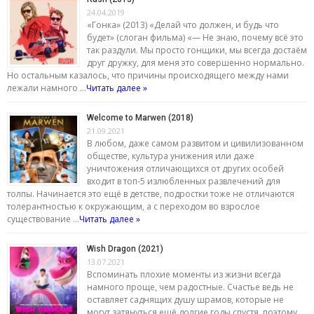
24.04.2019
«Гонка» (2013) «Делай что должен, и будь что
будет» (слоган фильма) «— Не знаю, почему всё это
так раздули. Мы просто гонщики, мы всегда достаём
друг дружку, для меня это совершенно нормально.
Но остальным казалось, что причины происходящего между нами
лежали намного …
Читать далее »
Welcome to Marwen (2018)
21.09.2021
В любом, даже самом развитом и цивилизованном
обществе, культура унижения или даже
уничтожения отличающихся от других особей
входит в топ-5 излюбленных развлечений для
толпы. Начинается это ещё в детстве, подростки тоже не отличаются
толерантностью к окружающим, а с переходом во взрослое
существование …
Читать далее »
Wish Dragon (2021)
13.07.2021
Вспоминать плохие моменты из жизни всегда
намного проще, чем радостные. Счастье ведь не
оставляет саднящих душу шрамов, которые не
могут затянуться ещё долгие годы спустя, поэтому