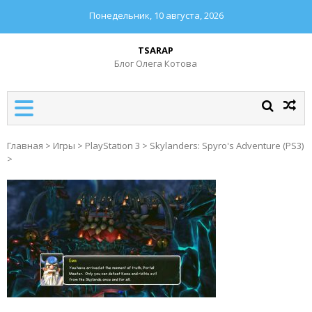
Понедельник, 10 августа, 2026
TSARAP
Блог Олега Котова
Главная
>
Игры
>
PlayStation 3
>
Skylanders: Spyro's Adventure (PS3)
>