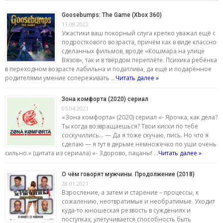
Goosebumps: The Game (Xbox 360)
11.08.2022
Ужастики ваш покорный слуга крепко уважал ещё с
подросткового возраста, причём как в виде классно
сделанных фильмов, вроде «Кошмара на улице
Вязов», так и в твёрдом переплёте. Психика ребёнка
в переходном возрасте лабильна и податлива, да ещё и подаренное
родителями умение сопереживать …
Читать далее »
Зона комфорта (2020) сериал
05.04.2021
«Зона комфорта» (2020) сериал «- Ярочка, как дела?
Ты когда возвращаешься? Твои киски по тебе
соскучились… — Да я тоже скучаю, пись. Но что я
сделаю — я тут в дерьме немножечко по уши очень
сильно.» (цитата из сериала) «- Здорово, пацаны! …
Читать далее »
О чём говорят мужчины. Продолжение (2018)
28.01.2021
Взросление, а затем и старение – процессы, к
сожалению, неотвратимые и необратимые. Уходит
куда-то юношеская резвость в суждениях и
поступках, улетучивается способность быть