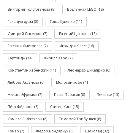
Виктория Толстоганова
(9)
Вселенная LEGO
(18)
Гель для душа
(8)
Гоша Куценко
(11)
Дмитрий Лысенков
(7)
Евгений Цыганов
(13)
Евгения Дмитриева
(7)
Игры для Kinect
(16)
Картридж
(14)
Кирилл Кяро
(7)
Константин Хабенский
(11)
Леонардо ДиКаприо
(6)
Любовь Аксенова
(6)
Молотый кофе
(41)
Никита Ефремов
(7)
Павел Табаков
(8)
Печенье
(13)
Пётр Фёдоров
(6)
Стивен Кинг
(15)
Сэмюэл Л. Джексон
(8)
Тимофей Трибунцев
(8)
Тонер
(7)
Фёдор Бондарчук
(8)
Шоколад
(32)