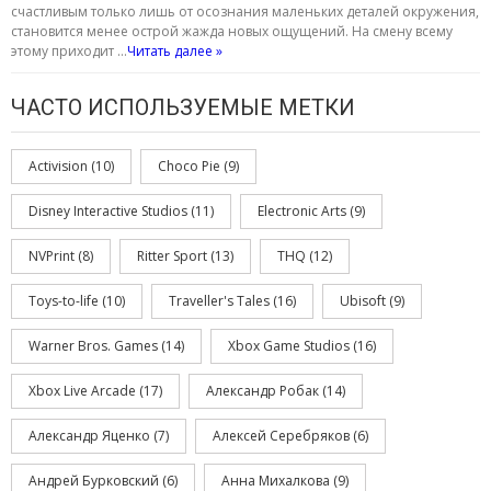
счастливым только лишь от осознания маленьких деталей окружения,
становится менее острой жажда новых ощущений. На смену всему
этому приходит …
Читать далее »
ЧАСТО ИСПОЛЬЗУЕМЫЕ МЕТКИ
Activision
(10)
Choco Pie
(9)
Disney Interactive Studios
(11)
Electronic Arts
(9)
NVPrint
(8)
Ritter Sport
(13)
THQ
(12)
Toys-to-life
(10)
Traveller's Tales
(16)
Ubisoft
(9)
Warner Bros. Games
(14)
Xbox Game Studios
(16)
Xbox Live Arcade
(17)
Александр Робак
(14)
Александр Яценко
(7)
Алексей Серебряков
(6)
Андрей Бурковский
(6)
Анна Михалкова
(9)