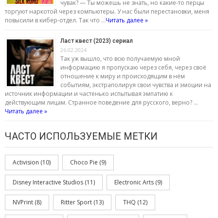
чувак? — Ты можешь не знать, но какие-то перцы
торгуют наркотой через компьютеры. У нас были перестановки, меня
повысили в кибер-отдел. Так что …
Читать далее »
Ласт квест (2023) сериал
26.02.2024
Так уж вышло, что всю получаемую мной
информацию я пропускаю через себя, через своё
отношение к миру и происходящим в нём
событиям, экстраполируя свои чувства и эмоции на
источник информации и частенько испытывая эмпатию к
действующим лицам. Странное поведение для русского, верно? …
Читать далее »
ЧАСТО ИСПОЛЬЗУЕМЫЕ МЕТКИ
Activision
(10)
Choco Pie
(9)
Disney Interactive Studios
(11)
Electronic Arts
(9)
NVPrint
(8)
Ritter Sport
(13)
THQ
(12)