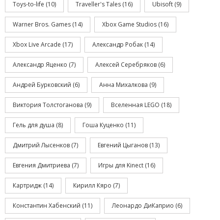
Toys-to-life
(10)
Traveller's Tales
(16)
Ubisoft
(9)
Warner Bros. Games
(14)
Xbox Game Studios
(16)
Xbox Live Arcade
(17)
Александр Робак
(14)
Александр Яценко
(7)
Алексей Серебряков
(6)
Андрей Бурковский
(6)
Анна Михалкова
(9)
Виктория Толстоганова
(9)
Вселенная LEGO
(18)
Гель для душа
(8)
Гоша Куценко
(11)
Дмитрий Лысенков
(7)
Евгений Цыганов
(13)
Евгения Дмитриева
(7)
Игры для Kinect
(16)
Картридж
(14)
Кирилл Кяро
(7)
Константин Хабенский
(11)
Леонардо ДиКаприо
(6)