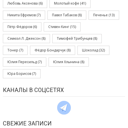
Любовь Аксенова
(6)
Молотый кофе
(41)
Никита Ефремов
(7)
Павел Табаков
(8)
Печенье
(13)
Пётр Фёдоров
(6)
Стивен Кинг
(15)
Сэмюэл Л. Джексон
(8)
Тимофей Трибунцев
(8)
Тонер
(7)
Фёдор Бондарчук
(8)
Шоколад
(32)
Юлия Пересильд
(7)
Юлия Хлынина
(8)
Юра Борисов
(7)
КАНАЛЫ В СОЦСЕТЯХ
СВЕЖИЕ ЗАПИСИ