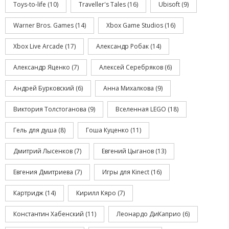
Toys-to-life
(10)
Traveller's Tales
(16)
Ubisoft
(9)
Warner Bros. Games
(14)
Xbox Game Studios
(16)
Xbox Live Arcade
(17)
Александр Робак
(14)
Александр Яценко
(7)
Алексей Серебряков
(6)
Андрей Бурковский
(6)
Анна Михалкова
(9)
Виктория Толстоганова
(9)
Вселенная LEGO
(18)
Гель для душа
(8)
Гоша Куценко
(11)
Дмитрий Лысенков
(7)
Евгений Цыганов
(13)
Евгения Дмитриева
(7)
Игры для Kinect
(16)
Картридж
(14)
Кирилл Кяро
(7)
Константин Хабенский
(11)
Леонардо ДиКаприо
(6)