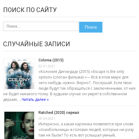
ПОИСК ПО САЙТУ
Найти:
СЛУЧАЙНЫЕ ЗАПИСИ
Colonia (2015)
02.01.2021
«Колония Дигнидад» (2015) «Escape is the only
option» (слоган фильма) «— Всё в этом мире для
чего-нибудь нужно. Верно?.. Послушай. Если твои
люди будут так обращаться с заключёнными, от них
не будет никакого толку. В худшем случае он умрёт в собственном
дерьме, …
Читать далее »
Ratched (2020) сериал
30.04.2021
Интересно, а какая картинка появляется при слове
«психбольница» в головах людей, которые ни разу
там не были? То есть вот услышал умный,