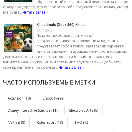
образованный и воспитанный человек в разговоре
фразу про дурдом, что он при этом себе представил? Понимаю, что тут
всё будет …
Читать далее »
Kinectimals (Xbox 360) Kinect
03.11.2022
По мнению обывателей, жизнь
среднестатистического поклонника видеоигр
представляет собой этакий развесёлый карнавал
ничегонеделания и дуракаваляния, хотя на самом
деле жизнь эта вовсе не так уж проста и беззаботна, как сочтут
внимательные к чужой жизни сплетники. Судите сами — добывать
себе пропитание приходится …
Читать далее »
ЧАСТО ИСПОЛЬЗУЕМЫЕ МЕТКИ
Activision
(10)
Choco Pie
(9)
Disney Interactive Studios
(11)
Electronic Arts
(9)
NVPrint
(8)
Ritter Sport
(13)
THQ
(12)