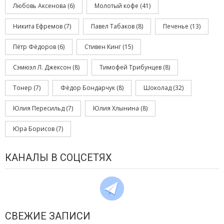
Любовь Аксенова
(6)
Молотый кофе
(41)
Никита Ефремов
(7)
Павел Табаков
(8)
Печенье
(13)
Пётр Фёдоров
(6)
Стивен Кинг
(15)
Сэмюэл Л. Джексон
(8)
Тимофей Трибунцев
(8)
Тонер
(7)
Фёдор Бондарчук
(8)
Шоколад
(32)
Юлия Пересильд
(7)
Юлия Хлынина
(8)
Юра Борисов
(7)
КАНАЛЫ В СОЦСЕТЯХ
СВЕЖИЕ ЗАПИСИ