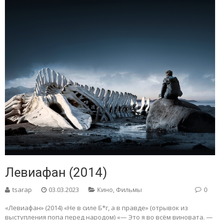
Левиафан (2014)
tsarap
03.03.2023
Кино
,
Фильмы
0
«Левиафан» (2014) «Не в силе Б*г, а в правде» (отрывок из
выступления попа перед народом) «— Это я во всём виновата. —