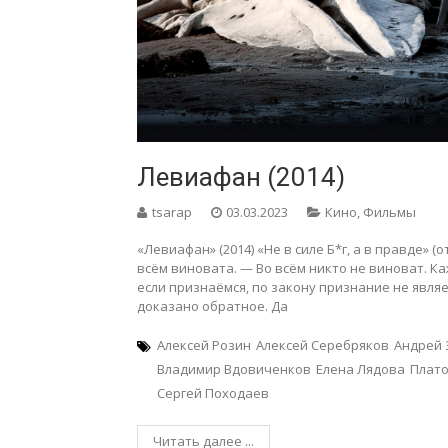
Левиафан (2014)
tsarap
03.03.2023
Кино
,
Фильмы
«Левиафан» (2014) «Не в силе Б*г, а в правде» 
всём виновата. — Во всём никто не виноват. Ка
если признаёмся, по закону признание не явля
доказано обратное. Да
Алексей Розин
Алексей Серебряков
Андрей 
Владимир Вдовиченков
Елена Лядова
Плат
Сергей Походаев
Читать далее ...