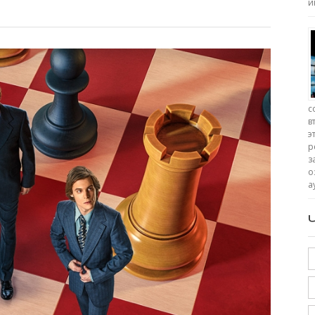
и
с
в
э
р
з
о
а