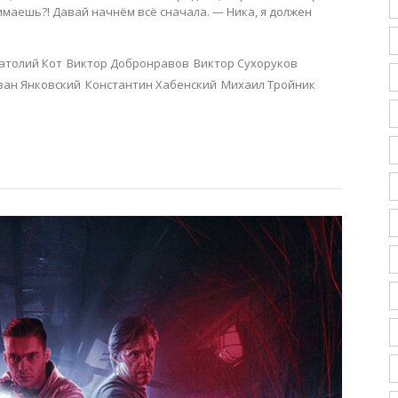
нимаешь?! Давай начнём всё сначала. — Ника, я должен
атолий Кот
Виктор Добронравов
Виктор Сухоруков
ван Янковский
Константин Хабенский
Михаил Тройник