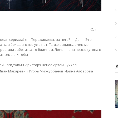
л
0
слоган сериала) «— Переживаешь за него? — Да. — Это
ать, а большинство уже нет. Ты же видишь, с чем мы
рестали заботиться о ближнем. Ложь — она повсюду, она в
ит семью, чтобы
ей Загидуллин
Аристарх Венес
Артем Сучков
Иван Макаревич
Игорь Миркурбанов
Ирина Алферова