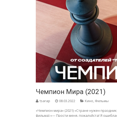
Чемпион Мира (2021)
tsarap
08.03.2022
Кино
,
Фильмы
«Чемпион мира» (2021) «Стране нужен праздник
фильма) «— Прости меня, пожалуйста! Я ошиблась