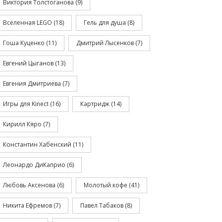
Виктория Толстоганова
(9)
Вселенная LEGO
(18)
Гель для душа
(8)
Гоша Куценко
(11)
Дмитрий Лысенков
(7)
Евгений Цыганов
(13)
Евгения Дмитриева
(7)
Игры для Kinect
(16)
Картридж
(14)
Кирилл Кяро
(7)
Константин Хабенский
(11)
Леонардо ДиКаприо
(6)
Любовь Аксенова
(6)
Молотый кофе
(41)
Никита Ефремов
(7)
Павел Табаков
(8)