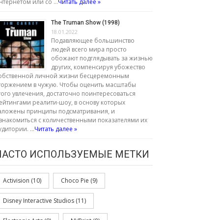
нтернетом или со …
Читать далее »
The Truman Show (1998)
18.01.2022
Подавляющее большинство
людей всего мира просто
обожают подглядывать за жизнью
других, компенсируя убожество
обственной личной жизни бесцеремонным
торжением в чужую. Чтобы оценить масштабы
того увлечения, достаточно поинтересоваться
ейтингами реалити-шоу, в основу которых
аложены принципы подсматривания, и
знакомиться с количественными показателями их
удитории. …
Читать далее »
ЧАСТО ИСПОЛЬЗУЕМЫЕ МЕТКИ
Activision
(10)
Choco Pie
(9)
Disney Interactive Studios
(11)