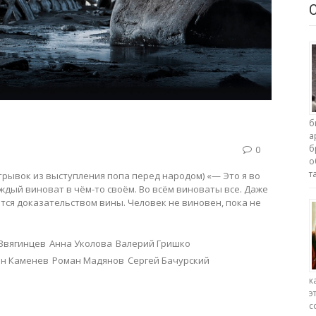
б
а
б
0
о
т
(отрывок из выступления попа перед народом) «— Это я во
ждый виноват в чём-то своём. Во всём виноваты все. Даже
ется доказательством вины. Человек не виновен, пока не
Звягинцев
Анна Уколова
Валерий Гришко
он Каменев
Роман Мадянов
Сергей Бачурский
к
э
с