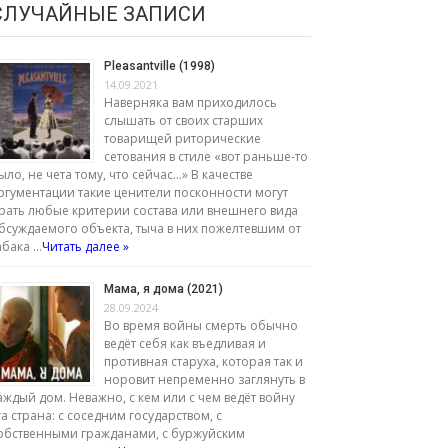
СЛУЧАЙНЫЕ ЗАПИСИ
Pleasantville (1998)
14.09.2021
Наверняка вам приходилось
слышать от своих старших
товарищей риторические
сетования в стиле «вот раньше-то
ыло, не чета тому, что сейчас...» В качестве
ргументации такие ценители посконности могут
рать любые критерии состава или внешнего вида
бсуждаемого объекта, тыча в них пожелтевшим от
абака …
Читать далее »
Мама, я дома (2021)
28.09.2024
Во время войны смерть обычно
ведёт себя как въедливая и
противная старуха, которая так и
норовит непременно заглянуть в
аждый дом. Неважно, с кем или с чем ведёт войну
та страна: с соседним государством, с
обственными гражданами, с буржуйским