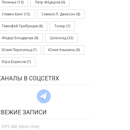
Печенье
(13)
Пётр Фёдоров
(6)
Стивен Кинг
(15)
Сэмюэл Л. Джексон
(8)
Тимофей Трибунцев
(8)
Тонер
(7)
Фёдор Бондарчук
(8)
Шоколад
(32)
Юлия Пересильд
(7)
Юлия Хлынина
(8)
Юра Борисов
(7)
КАНАЛЫ В СОЦСЕТЯХ
СВЕЖИЕ ЗАПИСИ
DPS Idle (Xbox One)