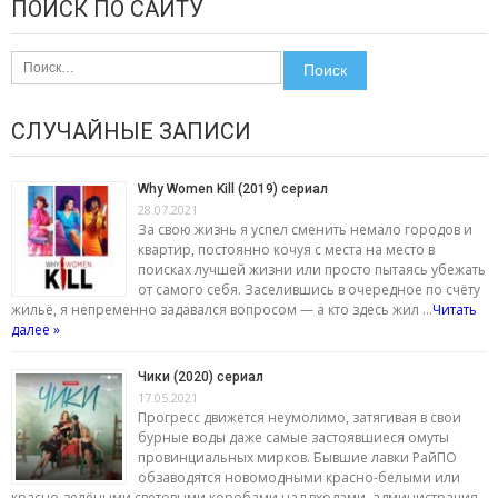
ПОИСК ПО САЙТУ
Найти:
СЛУЧАЙНЫЕ ЗАПИСИ
Why Women Kill (2019) сериал
28.07.2021
За свою жизнь я успел сменить немало городов и
квартир, постоянно кочуя с места на место в
поисках лучшей жизни или просто пытаясь убежать
от самого себя. Заселившись в очередное по счёту
жильё, я непременно задавался вопросом — а кто здесь жил …
Читать
далее »
Чики (2020) сериал
17.05.2021
Прогресс движется неумолимо, затягивая в свои
бурные воды даже самые застоявшиеся омуты
провинциальных мирков. Бывшие лавки РайПО
обзаводятся новомодными красно-белыми или
красно-зелёными световыми коробами над входами, администрация