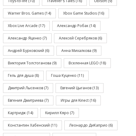
Toys-to-life
(10)
Traveller's Tales
(16)
Ubisoft
(9)
Warner Bros. Games
(14)
Xbox Game Studios
(16)
Xbox Live Arcade
(17)
Александр Робак
(14)
Александр Яценко
(7)
Алексей Серебряков
(6)
Андрей Бурковский
(6)
Анна Михалкова
(9)
Виктория Толстоганова
(9)
Вселенная LEGO
(18)
Гель для душа
(8)
Гоша Куценко
(11)
Дмитрий Лысенков
(7)
Евгений Цыганов
(13)
Евгения Дмитриева
(7)
Игры для Kinect
(16)
Картридж
(14)
Кирилл Кяро
(7)
Константин Хабенский
(11)
Леонардо ДиКаприо
(6)