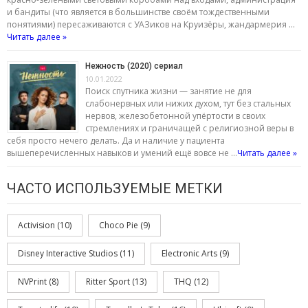
и бандиты (что является в большинстве своём тождественными
понятиями) пересаживаются с УАЗиков на Круизёры, жандармерия …
Читать далее »
Нежность (2020) сериал
10.01.2022
Поиск спутника жизни — занятие не для
слабонервных или нижих духом, тут без стальных
нервов, железобетонной упёртости в своих
стремлениях и граничащей с религиозной веры в
себя просто нечего делать. Да и наличие у пациента
вышеперечисленных навыков и умений ещё вовсе не …
Читать далее »
ЧАСТО ИСПОЛЬЗУЕМЫЕ МЕТКИ
Activision
(10)
Choco Pie
(9)
Disney Interactive Studios
(11)
Electronic Arts
(9)
NVPrint
(8)
Ritter Sport
(13)
THQ
(12)