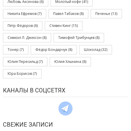
Любовь Аксенова
(6)
Молотый кофе
(41)
Никита Ефремов
(7)
Павел Табаков
(8)
Печенье
(13)
Пётр Фёдоров
(6)
Стивен Кинг
(15)
Сэмюэл Л. Джексон
(8)
Тимофей Трибунцев
(8)
Тонер
(7)
Фёдор Бондарчук
(8)
Шоколад
(32)
Юлия Пересильд
(7)
Юлия Хлынина
(8)
Юра Борисов
(7)
КАНАЛЫ В СОЦСЕТЯХ
СВЕЖИЕ ЗАПИСИ