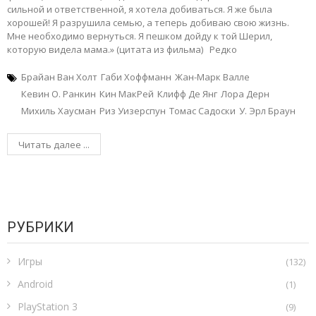
сильной и ответственной, я хотела добиваться. Я же была
хорошей! Я разрушила семью, а теперь добиваю свою жизнь.
Мне необходимо вернуться. Я пешком дойду к той Шерил,
которую видела мама.» (цитата из фильма) Редко
Брайан Ван Холт
Габи Хоффманн
Жан-Марк Валле
Кевин О. Ранкин
Кин МакРей
Клифф Де Янг
Лора Дерн
Михиль Хаусман
Риз Уизерспун
Томас Садоски
У. Эрл Браун
Читать далее ...
РУБРИКИ
Игры
(132)
Android
(1)
PlayStation 3
(9)