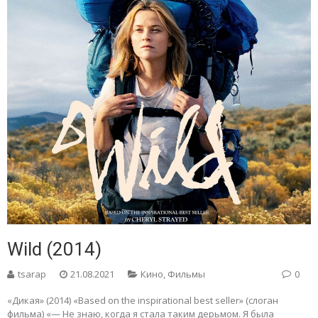
Wild (2014)
tsarap
21.08.2021
Кино
,
Фильмы
0
«Дикая» (2014) «Based on the inspirational best seller» (слоган
фильма) «— Не знаю, когда я стала таким дерьмом. Я была