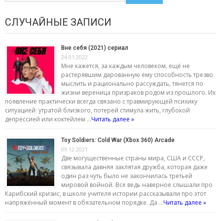
СЛУЧАЙНЫЕ ЗАПИСИ
Вне себя (2021) сериал
24.01.2022
Мне кажется, за каждым человеком, ещё не
растерявшим дарованную ему способность трезво
мыслить и рационально рассуждать, тянется по
жизни вереница призраков родом из прошлого. Их
появление практически всегда связано с травмирующей психику
ситуацией: утратой близкого, потерей стимула жить, глубокой
депрессией или коктейлем …
Читать далее »
Toy Soldiers: Cold War (Xbox 360) Arcade
09.12.2021
Две могущественные страны мира, США и СССР,
связывала давняя заклятая дружба, которая даже
один раз чуть было не закончилась третьей
мировой войной. Все ведь наверное слышали про
Карибский кризис, в школе учителя истории рассказывали про этот
напряжённый момент в обязательном порядке. Да …
Читать далее »