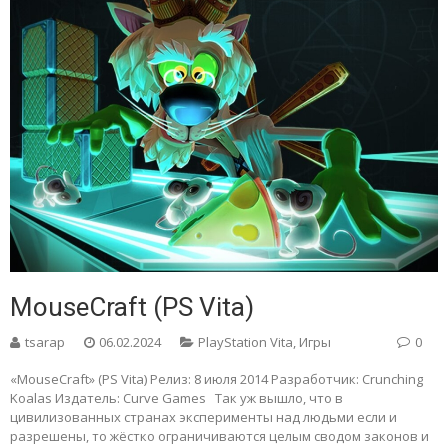
MouseCraft (PS Vita)
tsarap
06.02.2024
PlayStation Vita
,
Игры
0
«MouseCraft» (PS Vita) Релиз: 8 июля 2014 Разработчик: Crunching
Koalas Издатель: Curve Games Так уж вышло, что в
цивилизованных странах эксперименты над людьми если и
разрешены, то жёстко ограничиваются целым сводом законов и