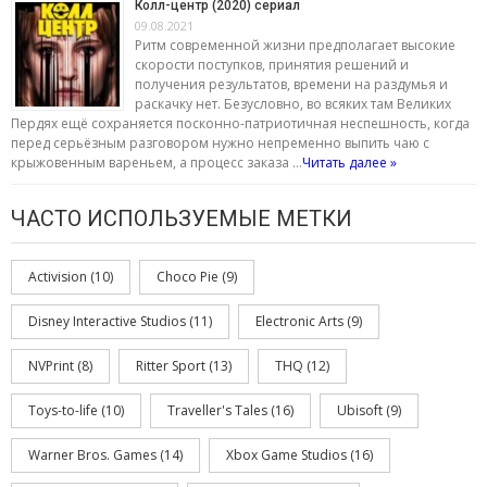
Колл-центр (2020) сериал
09.08.2021
Ритм современной жизни предполагает высокие
скорости поступков, принятия решений и
получения результатов, времени на раздумья и
раскачку нет. Безусловно, во всяких там Великих
Пердях ещё сохраняется посконно-патриотичная неспешность, когда
перед серьёзным разговором нужно непременно выпить чаю с
крыжовенным вареньем, а процесс заказа …
Читать далее »
ЧАСТО ИСПОЛЬЗУЕМЫЕ МЕТКИ
Activision
(10)
Choco Pie
(9)
Disney Interactive Studios
(11)
Electronic Arts
(9)
NVPrint
(8)
Ritter Sport
(13)
THQ
(12)
Toys-to-life
(10)
Traveller's Tales
(16)
Ubisoft
(9)
Warner Bros. Games
(14)
Xbox Game Studios
(16)