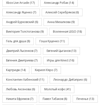
Xbox Live Arcade
(17)
Александр Робак
(14)
Александр Яценко
(7)
Алексей Серебряков
(6)
Андрей Бурковский
(6)
Анна Михалкова
(9)
Виктория Толстоганова
(9)
Вселенная LEGO
(18)
Гель для душа
(8)
Гоша Куценко
(11)
Дмитрий Лысенков
(7)
Евгений Цыганов
(13)
Евгения Дмитриева
(7)
Игры для Kinect
(16)
Картридж
(14)
Кирилл Кяро
(7)
Константин Хабенский
(11)
Леонардо ДиКаприо
(6)
Любовь Аксенова
(6)
Молотый кофе
(41)
Никита Ефремов
(7)
Павел Табаков
(8)
Печенье
(13)