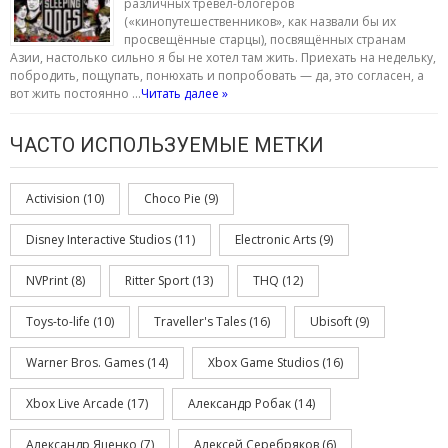
различных тревел-блогеров
(«кинопутешественников», как назвали бы их
просвещённые старцы), посвящённых странам
Азии, настолько сильно я бы не хотел там жить. Приехать на недельку,
побродить, пощупать, понюхать и попробовать — да, это согласен, а
вот жить постоянно …
Читать далее »
ЧАСТО ИСПОЛЬЗУЕМЫЕ МЕТКИ
Activision
(10)
Choco Pie
(9)
Disney Interactive Studios
(11)
Electronic Arts
(9)
NVPrint
(8)
Ritter Sport
(13)
THQ
(12)
Toys-to-life
(10)
Traveller's Tales
(16)
Ubisoft
(9)
Warner Bros. Games
(14)
Xbox Game Studios
(16)
Xbox Live Arcade
(17)
Александр Робак
(14)
Александр Яценко
(7)
Алексей Серебряков
(6)