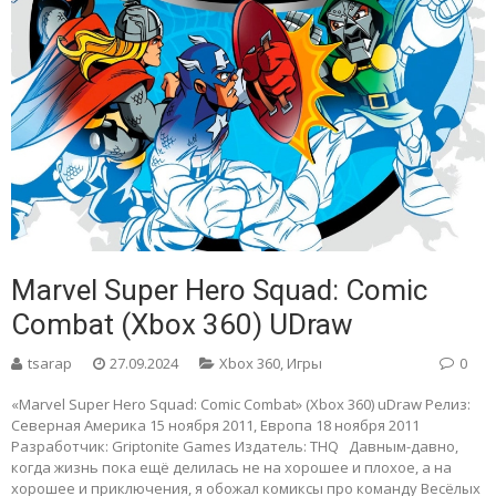
Marvel Super Hero Squad: Comic
Combat (Xbox 360) UDraw
tsarap
27.09.2024
Xbox 360
,
Игры
0
«Marvel Super Hero Squad: Comic Combat» (Xbox 360) uDraw Релиз:
Северная Америка 15 ноября 2011, Европа 18 ноября 2011
Разработчик: Griptonite Games Издатель: THQ Давным-давно,
когда жизнь пока ещё делилась не на хорошее и плохое, а на
хорошее и приключения, я обожал комиксы про команду Весёлых