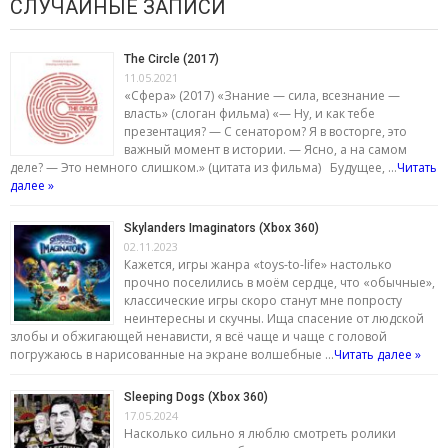
СЛУЧАЙНЫЕ ЗАПИСИ
The Circle (2017)
11.05.2021
«Сфера» (2017) «Знание — сила, всезнание —
власть» (слоган фильма) «— Ну, и как тебе
презентация? — С сенатором? Я в восторге, это
важный момент в истории. — Ясно, а на самом
деле? — Это немного слишком.» (цитата из фильма) Будущее, …
Читать
далее »
Skylanders Imaginators (Xbox 360)
02.11.2023
Кажется, игры жанра «toys-to-life» настолько
прочно поселились в моём сердце, что «обычные»,
классические игры скоро станут мне попросту
неинтересны и скучны. Ища спасение от людской
злобы и обжигающей ненависти, я всё чаще и чаще с головой
погружаюсь в нарисованные на экране волшебные …
Читать далее »
Sleeping Dogs (Xbox 360)
17.05.2024
Насколько сильно я люблю смотреть ролики