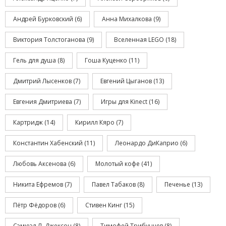
Андрей Бурковский
(6)
Анна Михалкова
(9)
Виктория Толстоганова
(9)
Вселенная LEGO
(18)
Гель для душа
(8)
Гоша Куценко
(11)
Дмитрий Лысенков
(7)
Евгений Цыганов
(13)
Евгения Дмитриева
(7)
Игры для Kinect
(16)
Картридж
(14)
Кирилл Кяро
(7)
Константин Хабенский
(11)
Леонардо ДиКаприо
(6)
Любовь Аксенова
(6)
Молотый кофе
(41)
Никита Ефремов
(7)
Павел Табаков
(8)
Печенье
(13)
Пётр Фёдоров
(6)
Стивен Кинг
(15)
Сэмюэл Л. Джексон
(8)
Тимофей Трибунцев
(8)