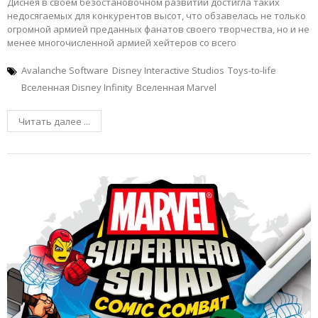
Диснея в своём безостановочном развитии достигла таких
недосягаемых для конкурентов высот, что обзавелась не только
огромной армией преданных фанатов своего творчества, но и не
менее многочисленной армией хейтеров со всего
Avalanche Software
Disney Interactive Studios
Toys-to-life
Вселенная Disney Infinity
Вселенная Marvel
Читать далее ...