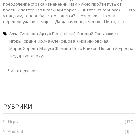
преодоление страха изменений. Нам нужно пройти путь от
простых паттернов к сложной форме.» (цитата из сериала) «— Это
у вас, там, теперь балетом зовётся? — Аэробика. Но она
перевернула весь мир. — Да-да, именно, именно... Не то, что
Алла Сигалова
Артур Бесчастный
Евгений Сангаджиев
Игорь Гордин
Ирина Апексимова
Лиза Янковская
Мария Хорева
Маруся Фомина
Пётр Райков
Полина Агуреева
Фёдор Бондарчук
Читать далее ...
РУБРИКИ
Игры
(132)
Android
(1)