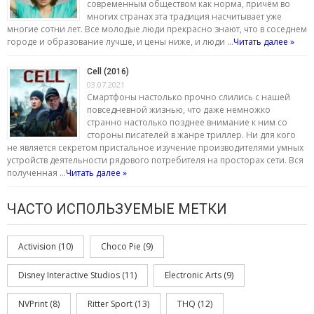
современным обществом как норма, причём во
многих странах эта традиция насчитывает уже
многие сотни лет. Все молодые люди прекрасно знают, что в соседнем
городе и образование лучше, и цены ниже, и люди …
Читать далее »
Cell (2016)
03.07.2021
Смартфоны настолько прочно слились с нашей
повседневной жизнью, что даже немножко
странно настолько позднее внимание к ним со
стороны писателей в жанре триллер. Ни для кого
не является секретом пристальное изучение производителями умных
устройств деятельности рядового потребителя на просторах сети. Вся
полученная …
Читать далее »
ЧАСТО ИСПОЛЬЗУЕМЫЕ МЕТКИ
Activision
(10)
Choco Pie
(9)
Disney Interactive Studios
(11)
Electronic Arts
(9)
NVPrint
(8)
Ritter Sport
(13)
THQ
(12)