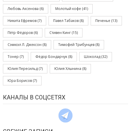
Любовь Аксенова
(6)
Молотый кофе
(41)
Никита Ефремов
(7)
Павел Табаков
(8)
Печенье
(13)
Пётр Фёдоров
(6)
Стивен Кинг
(15)
Сэмюэл Л. Джексон
(8)
Тимофей Трибунцев
(8)
Тонер
(7)
Фёдор Бондарчук
(8)
Шоколад
(32)
Юлия Пересильд
(7)
Юлия Хлынина
(8)
Юра Борисов
(7)
КАНАЛЫ В СОЦСЕТЯХ