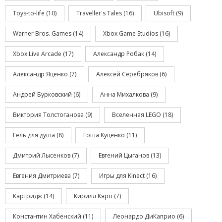
Toys-to-life
(10)
Traveller's Tales
(16)
Ubisoft
(9)
Warner Bros. Games
(14)
Xbox Game Studios
(16)
Xbox Live Arcade
(17)
Александр Робак
(14)
Александр Яценко
(7)
Алексей Серебряков
(6)
Андрей Бурковский
(6)
Анна Михалкова
(9)
Виктория Толстоганова
(9)
Вселенная LEGO
(18)
Гель для душа
(8)
Гоша Куценко
(11)
Дмитрий Лысенков
(7)
Евгений Цыганов
(13)
Евгения Дмитриева
(7)
Игры для Kinect
(16)
Картридж
(14)
Кирилл Кяро
(7)
Константин Хабенский
(11)
Леонардо ДиКаприо
(6)