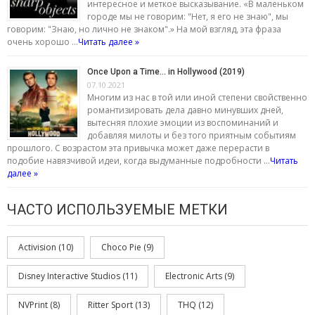
интересное и меткое высказывание. «В маленьком
городе мы не говорим: "Нет, я его не знаю", мы
говорим: "Знаю, но лично не знаком".» На мой взгляд, эта фраза
очень хорошо …
Читать далее »
Once Upon a Time… in Hollywood (2019)
07.10.2021
Многим из нас в той или иной степени свойственно
романтизировать дела давно минувших дней,
вытесняя плохие эмоции из воспоминаний и
добавляя милоты и без того приятным событиям
прошлого. С возрастом эта привычка может даже перерасти в
подобие навязчивой идеи, когда выдуманные подробности …
Читать
далее »
ЧАСТО ИСПОЛЬЗУЕМЫЕ МЕТКИ
Activision
(10)
Choco Pie
(9)
Disney Interactive Studios
(11)
Electronic Arts
(9)
NVPrint
(8)
Ritter Sport
(13)
THQ
(12)