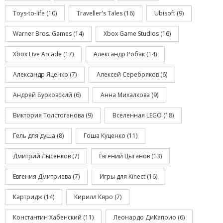
Toys-to-life
(10)
Traveller's Tales
(16)
Ubisoft
(9)
Warner Bros. Games
(14)
Xbox Game Studios
(16)
Xbox Live Arcade
(17)
Александр Робак
(14)
Александр Яценко
(7)
Алексей Серебряков
(6)
Андрей Бурковский
(6)
Анна Михалкова
(9)
Виктория Толстоганова
(9)
Вселенная LEGO
(18)
Гель для душа
(8)
Гоша Куценко
(11)
Дмитрий Лысенков
(7)
Евгений Цыганов
(13)
Евгения Дмитриева
(7)
Игры для Kinect
(16)
Картридж
(14)
Кирилл Кяро
(7)
Константин Хабенский
(11)
Леонардо ДиКаприо
(6)