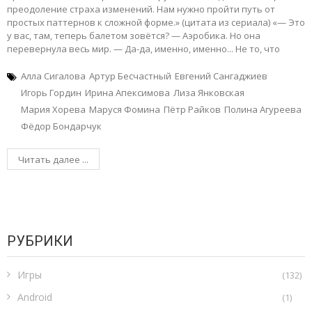
преодоление страха изменений. Нам нужно пройти путь от
простых паттернов к сложной форме.» (цитата из сериала) «— Это
у вас, там, теперь балетом зовётся? — Аэробика. Но она
перевернула весь мир. — Да-да, именно, именно... Не то, что
Алла Сигалова
Артур Бесчастный
Евгений Сангаджиев
Игорь Гордин
Ирина Апексимова
Лиза Янковская
Мария Хорева
Маруся Фомина
Пётр Райков
Полина Агуреева
Фёдор Бондарчук
Читать далее ...
РУБРИКИ
Игры
(132)
Android
(1)