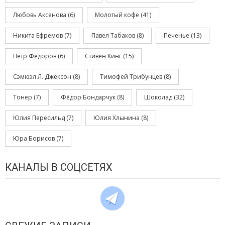
Любовь Аксенова
(6)
Молотый кофе
(41)
Никита Ефремов
(7)
Павел Табаков
(8)
Печенье
(13)
Пётр Фёдоров
(6)
Стивен Кинг
(15)
Сэмюэл Л. Джексон
(8)
Тимофей Трибунцев
(8)
Тонер
(7)
Фёдор Бондарчук
(8)
Шоколад
(32)
Юлия Пересильд
(7)
Юлия Хлынина
(8)
Юра Борисов
(7)
КАНАЛЫ В СОЦСЕТЯХ