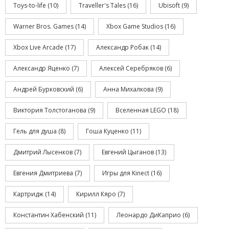
Toys-to-life
(10)
Traveller's Tales
(16)
Ubisoft
(9)
Warner Bros. Games
(14)
Xbox Game Studios
(16)
Xbox Live Arcade
(17)
Александр Робак
(14)
Александр Яценко
(7)
Алексей Серебряков
(6)
Андрей Бурковский
(6)
Анна Михалкова
(9)
Виктория Толстоганова
(9)
Вселенная LEGO
(18)
Гель для душа
(8)
Гоша Куценко
(11)
Дмитрий Лысенков
(7)
Евгений Цыганов
(13)
Евгения Дмитриева
(7)
Игры для Kinect
(16)
Картридж
(14)
Кирилл Кяро
(7)
Константин Хабенский
(11)
Леонардо ДиКаприо
(6)