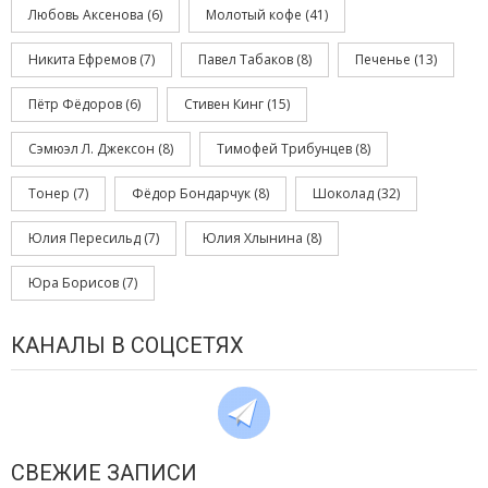
Любовь Аксенова
(6)
Молотый кофе
(41)
Никита Ефремов
(7)
Павел Табаков
(8)
Печенье
(13)
Пётр Фёдоров
(6)
Стивен Кинг
(15)
Сэмюэл Л. Джексон
(8)
Тимофей Трибунцев
(8)
Тонер
(7)
Фёдор Бондарчук
(8)
Шоколад
(32)
Юлия Пересильд
(7)
Юлия Хлынина
(8)
Юра Борисов
(7)
КАНАЛЫ В СОЦСЕТЯХ
СВЕЖИЕ ЗАПИСИ