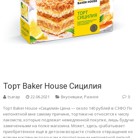
Торт Baker House Сицилия
tsarap
22.06.2021
Вкусняшки
,
Разное
0
Торт Baker House «Сицилия» Цена — около 140 рублей в СЗФО По
непонятной мне самому причине, тортики не относятся к числу
лакомств, которые подлежат немедленной покупке, лишь будучи
замеченными на полке магазина. Может, здесь срабатывает
приобретённое ещё в детском возрасте стойкое отвращение ко
всяким масляным розочкам и пропитанным непонятной липкой