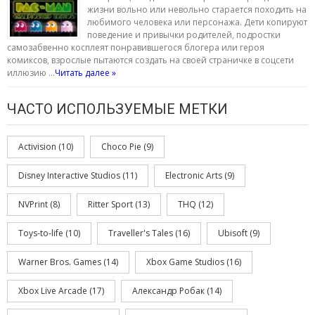
жизни вольно или невольно старается походить на
любимого человека или персонажа. Дети копируют
поведение и привычки родителей, подростки
самозабвенно косплеят понравившегося блогера или героя
комиксов, взрослые пытаются создать на своей страничке в соцсети
иллюзию …
Читать далее »
ЧАСТО ИСПОЛЬЗУЕМЫЕ МЕТКИ
Activision
(10)
Choco Pie
(9)
Disney Interactive Studios
(11)
Electronic Arts
(9)
NVPrint
(8)
Ritter Sport
(13)
THQ
(12)
Toys-to-life
(10)
Traveller's Tales
(16)
Ubisoft
(9)
Warner Bros. Games
(14)
Xbox Game Studios
(16)
Xbox Live Arcade
(17)
Александр Робак
(14)