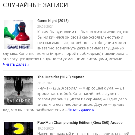
СЛУЧАЙНЫЕ ЗАПИСИ
Game Night (2018)
29.06.2021
Каким бы одиноким не был по жизни человек, как
бы ни кичился он своей самостоятельностью и
независимостью, потребность в общении может
внезапно возникнуть даже в самых запущенных
случаях. Конечно, можно (и даже порой необходимо) нивелировать
это сосущее чувство ненужности домашними питомцами, играми …
Читать далее »
The Outsider (2020) сериал
26.03.2021
«Чужак» (2020) сериал «- Мир сошёл с ума. — Да,
кроме нас с тобой. Хотя, насчёт тебя я уже не
совсем уверен.» (цитата из сериала) «- Одно дело
знать, что есть необъяснимое. Другое — делать
вид, что вы в этом разбираетесь и …
Читать далее »
Pac-Man Championship Edition (Xbox 360) Arcade
10.06.2025
Наверное, каждый из нас в разные периоды своей