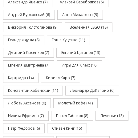
Александр Яценко
(7)
Алексей Серебряков
(6)
Андрей Бурковский
(6)
Анна Михалкова
(9)
Виктория Толстоганова
(9)
Вселенная LEGO
(18)
Гель для душа
(8)
Гоша Куценко
(11)
Дмитрий Лысенков
(7)
Евгений Цыганов
(13)
Евгения Дмитриева
(7)
Игры для Kinect
(16)
Картридж
(14)
Кирилл Кяро
(7)
Константин Хабенский
(11)
Леонардо ДиКаприо
(6)
Любовь Аксенова
(6)
Молотый кофе
(41)
Никита Ефремов
(7)
Павел Табаков
(8)
Печенье
(13)
Пётр Фёдоров
(6)
Стивен Кинг
(15)