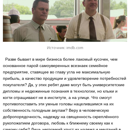
Источник: imdb.com
Разве бывает в мире бизнеса более лакомый кусочек, чем
основанное парой самоуверенных всезнаек семейное
предприятие, ставящее во главу угла не максимальную
прибыль, а качество продукции и удовлетворение потребностей
покупателя? Да, у этих ребят даже могут быть университетские
дипломы и недюжинные познания в технологии, но клыки и
когти отращивают не в институте, а на улице. Что смогут
противопоставить эти умные головы нацелившимся на их
собственность голодным акулам? Веру в человеческую
добропорядочность, надежду на священность скреплённого
рукопожатием договора, любовь к ближнему своему как к
самому себе? Лишь негромкий хруст их надежд и мечтаний в