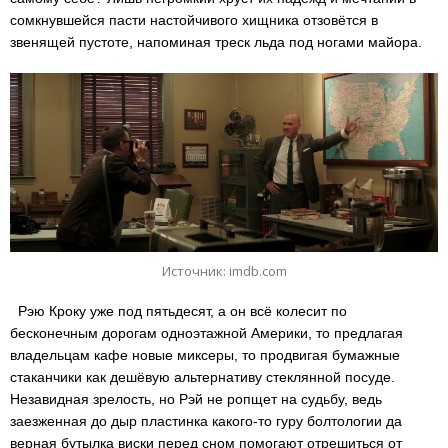
сомкнувшейся пасти настойчивого хищника отзовётся в
звенящей пустоте, напоминая треск льда под ногами майора.
Источник: imdb.com
Рэю Кроку уже под пятьдесят, а он всё колесит по
бесконечным дорогам одноэтажной Америки, то предлагая
владельцам кафе новые миксеры, то продвигая бумажные
стаканчики как дешёвую альтернативу стеклянной посуде.
Незавидная зрелость, но Рэй не ропщет на судьбу, ведь
заезженная до дыр пластинка какого-то гуру болтологии да
верная бутылка виски перед сном помогают отрешиться от