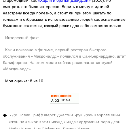
старомодный, как
«Харли и братья Дэвидсон»
(2016), но
смотреть его было интересно. Верить в мечту и идти ей
навстречу всегда полезно, а стоит ли при этом шагать по
головам и отбрасывать использованных людей как испачканные
бумажные салфетки, каждый решит для себя самостоятельно.
Интересный факт
Как и показано в фильме, первый ресторан быстрого
обслуживания «Макдоналдс» появился в Сан-Бернардино, штат
Калифорния. На этом месте сейчас располагается музей
«Макдоналдс».
Моя оценка: 8 из 10
Б.Дж. Новак
Грифф Ферст
Джастин Брук
Джон Кэрролл Линч
Джон Ли Хэнкок
Кэти Нилэнд
Линда Карделлини
Лора Дерн
Майкл Китон
Ник Офферман
Патрик Уилсон