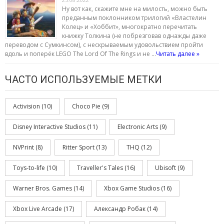
Ну вот как, скажите мне на милость, можно быть
преданным поклонником трилогий «Властелин
Колец» и «Хоббит», многократно перечитать
книжку Толкина (не побрезговав однажды даже
переводом с Сумкинсом), с нескрываемым удовольствием пройти
вдоль и поперёк LEGO The Lord Of The Rings и не …
Читать далее »
ЧАСТО ИСПОЛЬЗУЕМЫЕ МЕТКИ
Activision
(10)
Choco Pie
(9)
Disney Interactive Studios
(11)
Electronic Arts
(9)
NVPrint
(8)
Ritter Sport
(13)
THQ
(12)
Toys-to-life
(10)
Traveller's Tales
(16)
Ubisoft
(9)
Warner Bros. Games
(14)
Xbox Game Studios
(16)
Xbox Live Arcade
(17)
Александр Робак
(14)