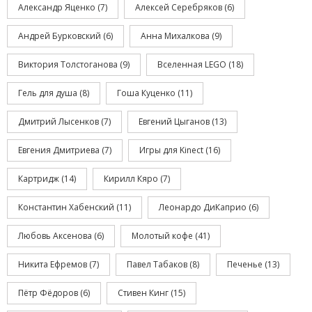
Александр Яценко
(7)
Алексей Серебряков
(6)
Андрей Бурковский
(6)
Анна Михалкова
(9)
Виктория Толстоганова
(9)
Вселенная LEGO
(18)
Гель для душа
(8)
Гоша Куценко
(11)
Дмитрий Лысенков
(7)
Евгений Цыганов
(13)
Евгения Дмитриева
(7)
Игры для Kinect
(16)
Картридж
(14)
Кирилл Кяро
(7)
Константин Хабенский
(11)
Леонардо ДиКаприо
(6)
Любовь Аксенова
(6)
Молотый кофе
(41)
Никита Ефремов
(7)
Павел Табаков
(8)
Печенье
(13)
Пётр Фёдоров
(6)
Стивен Кинг
(15)