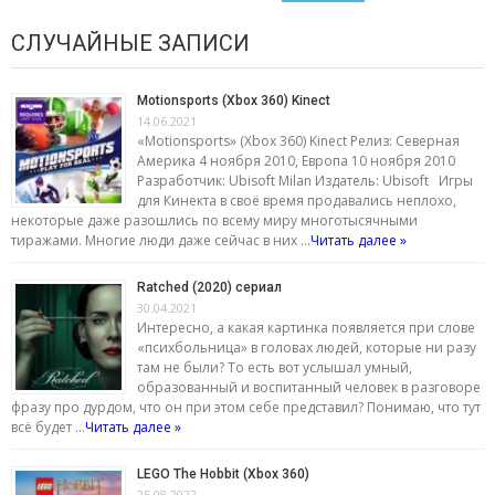
СЛУЧАЙНЫЕ ЗАПИСИ
Motionsports (Xbox 360) Kinect
14.06.2021
«Motionsports» (Xbox 360) Kinect Релиз: Северная
Америка 4 ноября 2010, Европа 10 ноября 2010
Разработчик: Ubisoft Milan Издатель: Ubisoft Игры
для Кинекта в своё время продавались неплохо,
некоторые даже разошлись по всему миру многотысячными
тиражами. Многие люди даже сейчас в них …
Читать далее »
Ratched (2020) сериал
30.04.2021
Интересно, а какая картинка появляется при слове
«психбольница» в головах людей, которые ни разу
там не были? То есть вот услышал умный,
образованный и воспитанный человек в разговоре
фразу про дурдом, что он при этом себе представил? Понимаю, что тут
всё будет …
Читать далее »
LEGO The Hobbit (Xbox 360)
25.08.2022