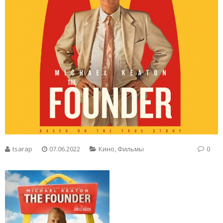
tsarap
07.06.2022
Кино
,
Фильмы
0