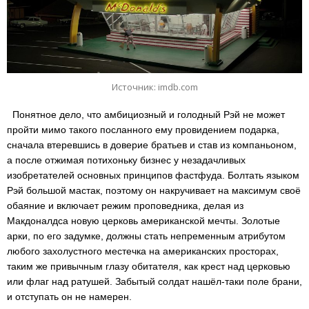
Источник: imdb.com
Понятное дело, что амбициозный и голодный Рэй не может
пройти мимо такого посланного ему провидением подарка,
сначала втеревшись в доверие братьев и став из компаньоном,
а после отжимая потихоньку бизнес у незадачливых
изобретателей основных принципов фастфуда. Болтать языком
Рэй большой мастак, поэтому он накручивает на максимум своё
обаяние и включает режим проповедника, делая из
Макдоналдса новую церковь американской мечты. Золотые
арки, по его задумке, должны стать непременным атрибутом
любого захолустного местечка на американских просторах,
таким же привычным глазу обитателя, как крест над церковью
или флаг над ратушей. Забытый солдат нашёл-таки поле брани,
и отступать он не намерен.