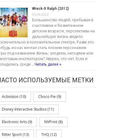
Wreck-It Ralph (2012)
05.04.2022
Большинство людей, пребывая в
счастливом и безмятежном
детском возрасте, перспективы на
дальнейшую жизнь видело
сключительно в положительном спектре. Разве кто-
ибудь из нас мечтал стать плохим персонажем
гры под названием Жизнь: злодеем, негодяем или
алоговым инспектором? Уверен, что нет. Если и
опадались среди …
Читать далее »
ЧАСТО ИСПОЛЬЗУЕМЫЕ МЕТКИ
Activision
(10)
Choco Pie
(9)
Disney Interactive Studios
(11)
Electronic Arts
(9)
NVPrint
(8)
Ritter Sport
(13)
THQ
(12)