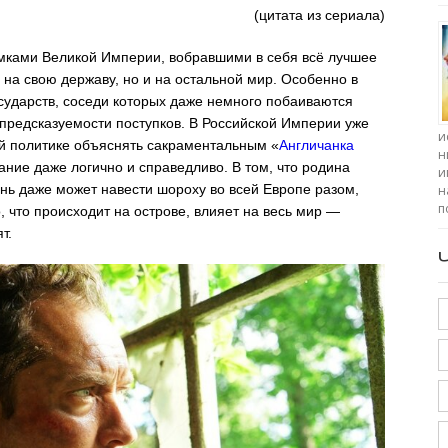
(цитата из сериала)
мками Великой Империи, вобравшими в себя всё лучшее
 на свою державу, но и на остальной мир. Особенно в
сударств, соседи которых даже немного побаиваются
епредсказуемости поступков. В Российской Империи уже
и
ей политике объяснять сакраментальным «
Англичанка
н
чание даже логично и справедливо. В том, что родина
и
нь даже может навести шороху во всей Европе разом,
н
п
, что происходит на острове, влияет на весь мир —
т.