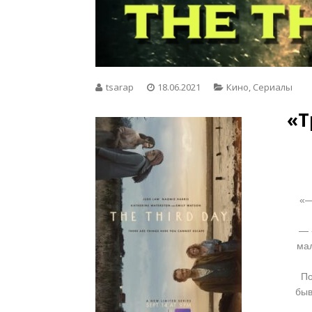
tsarap
18.06.2021
Кино
,
Сериалы
«Т
«—
— 
мал
По
быв