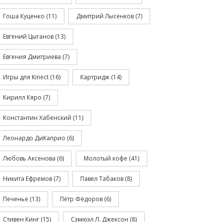
Гоша Куценко
(11)
Дмитрий Лысенков
(7)
Евгений Цыганов
(13)
Евгения Дмитриева
(7)
Игры для Kinect
(16)
Картридж
(14)
Кирилл Кяро
(7)
Константин Хабенский
(11)
Леонардо ДиКаприо
(6)
Любовь Аксенова
(6)
Молотый кофе
(41)
Никита Ефремов
(7)
Павел Табаков
(8)
Печенье
(13)
Пётр Фёдоров
(6)
Стивен Кинг
(15)
Сэмюэл Л. Джексон
(8)