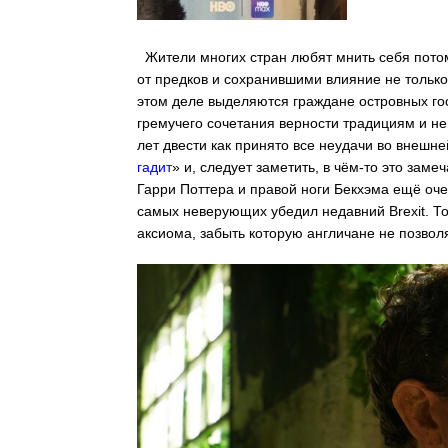
Жители многих стран любят мнить себя пото
от предков и сохранившими влияние не только
этом деле выделяются граждане островных го
гремучего сочетания верности традициям и н
лет двести как принято все неудачи во внешн
гадит
» и, следует заметить, в чём-то это заме
Гарри Поттера и правой ноги Бекхэма ещё оче
самых неверующих убедил недавний Brexit. То
аксиома, забыть которую англичане не позволя