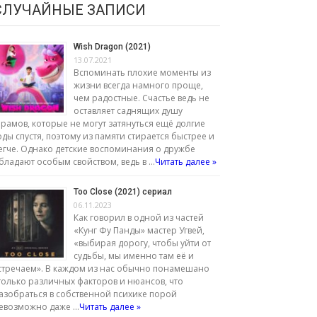
СЛУЧАЙНЫЕ ЗАПИСИ
Wish Dragon (2021)
13.07.2021
Вспоминать плохие моменты из
жизни всегда намного проще,
чем радостные. Счастье ведь не
оставляет саднящих душу
рамов, которые не могут затянуться ещё долгие
оды спустя, поэтому из памяти стирается быстрее и
егче. Однако детские воспоминания о дружбе
бладают особым свойством, ведь в …
Читать далее »
Too Close (2021) сериал
06.11.2023
Как говорил в одной из частей
«Кунг Фу Панды» мастер Угвей,
«выбирая дорогу, чтобы уйти от
судьбы, мы именно там её и
стречаем». В каждом из нас обычно понамешано
только различных факторов и нюансов, что
азобраться в собственной психике порой
евозможно даже …
Читать далее »