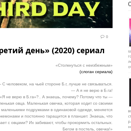
0
ретий день» (2020) сериал
ш
г
л
«Столкнуться с неизбежным»
о
(слоган сериала)
 С человеком, на чьей стороне Б.г, лучше не связываться.
— А я не верю в Б.га!
«Я не верю в Б.га»?.. А знаешь, почему? Потому что ты —
енькая овца. Маленькая овечка, которая ходит со своими
маленькими подружками в одинаковой одежде, меняется
в
кемонами и постоянно таращится в планшет. Знаешь, что
с
р
ает с овцами? Их забивают, чтобы прокормить остальных.
н
Бегом в постель, овечка!»