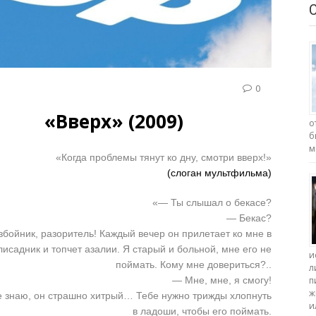
0
«Вверх» (2009)
о
б
м
«Когда проблемы тянут ко дну, смотри вверх!»
(слоган мультфильма)
«— Ты слышал о бекасе?
— Бекас?
бойник, разоритель! Каждый вечер он прилетает ко мне в
лисадник и топчет азалии. Я старый и больной, мне его не
и
поймать. Кому мне довериться?..
л
— Мне, мне, я смогу!
п
ж
 знаю, он страшно хитрый… Тебе нужно трижды хлопнуть
и
в ладоши, чтобы его поймать.