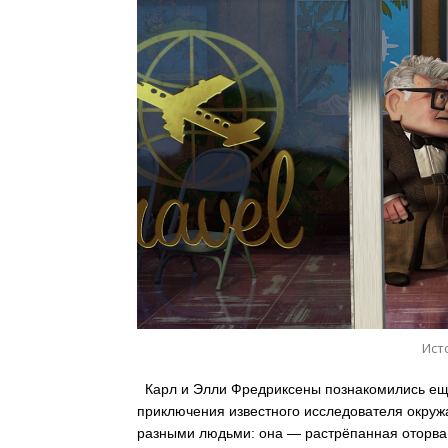
Ист
Карл и Элли Фредриксены познакомились ещё 
приключения известного исследователя окру
разными людьми: она — растрёпанная оторва