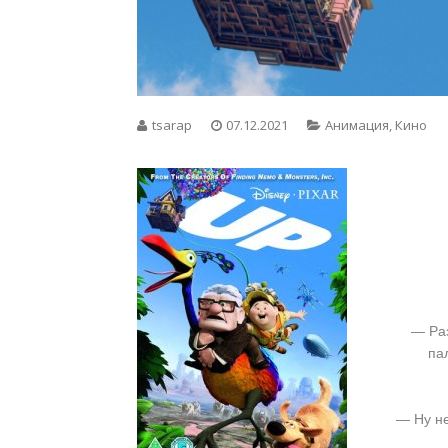
tsarap
07.12.2021
Анимация
,
Кино
— Раз
па
— Ну не