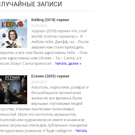
СЛУЧАЙНЫЕ ЗАПИСИ
Kidding (2018) сериал
26.05.2021
«Шучу» (2018) сериал «Hi, cruel
world» (слоган сериала) «– Я
люблю тебя, Джефф, но… После
аварии нам стали приходить
ткрытки, и все они были адресованы тебе. – Они
ыли адресованы нам обоим. – Ты – Санта, а я
иссис Клаус! Санта приносит …
Читать далее »
Есенин (2005) сериал
20.09.2021
Алкоголь, наркотики, разврат и
бесшабашное прожигание
жизни во все времена были
верными спутниками людей
скусства, этакими хэштегами талантливых
ичностей. Мало кто из поэтов, музыкантов,
исателей или художников не имеет в анамнезе
изни загульных эпизодов, публичных скандалов
ли курьёзных романов. А буде найдутся …
Читать