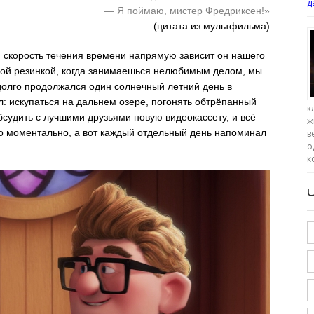
д
— Я поймаю, мистер Фредриксен!»
(цитата из мультфильма)
 скорость течения времени напрямую зависит он нашего
чной резинкой, когда занимаешься нелюбимым делом, мы
к долго продолжался один солнечный летний день в
: искупаться на дальнем озере, погонять обтрёпанный
к
бсудить с лучшими друзьями новую видеокассету, и всё
ж
ло моментально, а вот каждый отдельный день напоминал
в
о
к