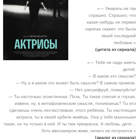
«— Умирать не так
страшно. Страшно, что
какая-нибудь не первая
скрипка скажет, что была
твоей последней
любовью.»
(цитата из сериала)
«— Тебе не надо иметь
детей.
— В каком это смысле?
— Ну а в каком это может быть смысле? В самом прямом.
— Нет, расшифруй, пожалуйста!
— Ты настолько эгоистичная, Поль. Ты такая слепая и глухая,
извини, ну, в метафизическом смысле, понимаешь? Ты его
сделаешь очень несчастливым, этого ребёнка. Ты настоящая
актриса, ты в своей орбите живёшь. Она у тебя махонькая
такая, но ты только в ней. И ты там прекрасна. А любовь, дети…
Хоть ввосьмером живи, ничего не получится.»
(диалог из сериала)