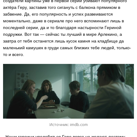
создатели картины уже в первой серии убивают популярного
актёра Геру, заставив того сигануть с балкона прямиком в
забвение. Да, его популярность и успех развеиваются
моментально, даже в сериале про него вспоминают лишь в
последней серии, да и то благодаря настырности Гериной
подружки. Вот так — сейчас ты лучший в мире Арлекино, а
завтра от тебя останется лишь кусок камня на кладбище да
маленький камушек в груди самых близких тебе людей, только-
то и всего.
Источник: imdb.com
Наши героини уподобиться Гере вовсе не желают, поэтому