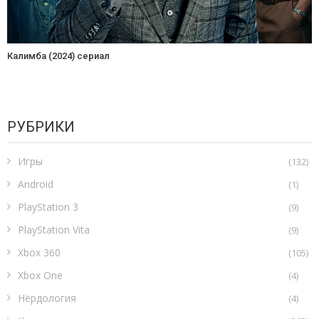
Калимба (2024) сериал
РУБРИКИ
Игры
(132)
Android
(1)
PlayStation 3
(9)
PlayStation Vita
(9)
Xbox 360
(105)
Xbox One
(4)
Нёрдология
(4)