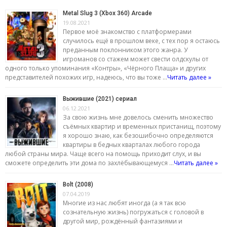
Metal Slug 3 (Xbox 360) Arcade
19.08.2021
Первое моё знакомство с платформерами
случилось ещё в прошлом веке, с тех пор я остаюсь
преданным поклонником этого жанра. У
игроманов со стажем может свести олдскулы от
одного только упоминания «Контры», «Чёрного Плаща» и других
представителей похожих игр, надеюсь, что вы тоже …
Читать далее »
Выжившие (2021) сериал
06.12.2021
За свою жизнь мне довелось сменить множество
съёмных квартир и временных пристанищ, поэтому
я хорошо знаю, как безошибочно определяются
квартиры в бедных кварталах любого города
любой страны мира. Чаще всего на помощь приходит слух, и вы
сможете определить эти дома по захлёбывающемуся …
Читать далее »
Bolt (2008)
07.04.2019
Многие из нас любят иногда (а я так всю
сознательную жизнь) погружаться с головой в
другой мир, рождённый фантазиями и