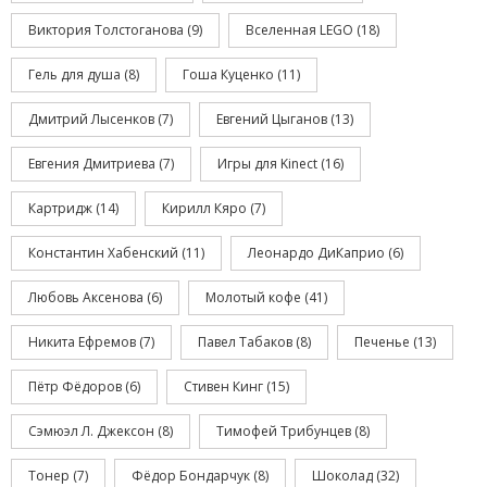
Виктория Толстоганова
(9)
Вселенная LEGO
(18)
Гель для душа
(8)
Гоша Куценко
(11)
Дмитрий Лысенков
(7)
Евгений Цыганов
(13)
Евгения Дмитриева
(7)
Игры для Kinect
(16)
Картридж
(14)
Кирилл Кяро
(7)
Константин Хабенский
(11)
Леонардо ДиКаприо
(6)
Любовь Аксенова
(6)
Молотый кофе
(41)
Никита Ефремов
(7)
Павел Табаков
(8)
Печенье
(13)
Пётр Фёдоров
(6)
Стивен Кинг
(15)
Сэмюэл Л. Джексон
(8)
Тимофей Трибунцев
(8)
Тонер
(7)
Фёдор Бондарчук
(8)
Шоколад
(32)