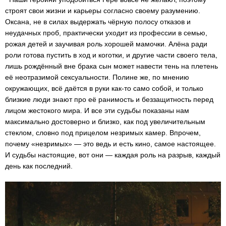
строят свои жизни и карьеры согласно своему разумению.
Оксана, не в силах выдержать чёрную полосу отказов и
неудачных проб, практически уходит из профессии в семью,
рожая детей и заучивая роль хорошей мамочки. Алёна ради
роли готова пустить в ход и коготки, и другие части своего тела,
лишь рождённый вне брака сын может навести тень на плетень
её неотразимой сексуальности. Полине же, по мнению
окружающих, всё даётся в руки как-то само собой, и только
близкие люди знают про её ранимость и беззащитность перед
лицом жестокого мира. И все эти судьбы показаны нам
максимально достоверно и близко, как под увеличительным
стеклом, словно под прицелом незримых камер. Впрочем,
почему «незримых» — это ведь и есть кино, самое настоящее.
И судьбы настоящие, вот они — каждая роль на разрыв, каждый
день как последний.