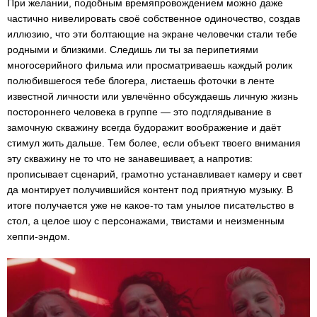
При желании, подобным времяпровождением можно даже
частично нивелировать своё собственное одиночество, создав
иллюзию, что эти болтающие на экране человечки стали тебе
родными и близкими. Следишь ли ты за перипетиями
многосерийного фильма или просматриваешь каждый ролик
полюбившегося тебе блогера, листаешь фоточки в ленте
известной личности или увлечённо обсуждаешь личную жизнь
постороннего человека в группе — это подглядывание в
замочную скважину всегда будоражит воображение и даёт
стимул жить дальше. Тем более, если объект твоего внимания
эту скважину не то что не занавешивает, а напротив:
прописывает сценарий, грамотно устанавливает камеру и свет
да монтирует получившийся контент под приятную музыку. В
итоге получается уже не какое-то там унылое писательство в
стол, а целое шоу с персонажами, твистами и неизменным
хеппи-эндом.