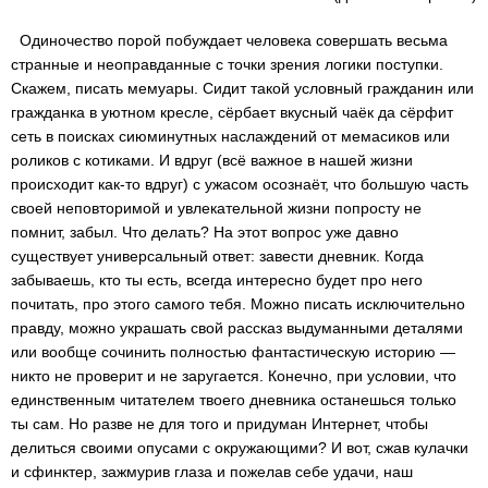
Одиночество порой побуждает человека совершать весьма
странные и неоправданные с точки зрения логики поступки.
Скажем, писать мемуары. Сидит такой условный гражданин или
гражданка в уютном кресле, сёрбает вкусный чаёк да сёрфит
сеть в поисках сиюминутных наслаждений от мемасиков или
роликов с котиками. И вдруг (всё важное в нашей жизни
происходит как-то вдруг) с ужасом осознаёт, что большую часть
своей неповторимой и увлекательной жизни попросту не
помнит, забыл. Что делать? На этот вопрос уже давно
существует универсальный ответ: завести дневник. Когда
забываешь, кто ты есть, всегда интересно будет про него
почитать, про этого самого тебя. Можно писать исключительно
правду, можно украшать свой рассказ выдуманными деталями
или вообще сочинить полностью фантастическую историю —
никто не проверит и не заругается. Конечно, при условии, что
единственным читателем твоего дневника останешься только
ты сам. Но разве не для того и придуман Интернет, чтобы
делиться своими опусами с окружающими? И вот, сжав кулачки
и сфинктер, зажмурив глаза и пожелав себе удачи, наш