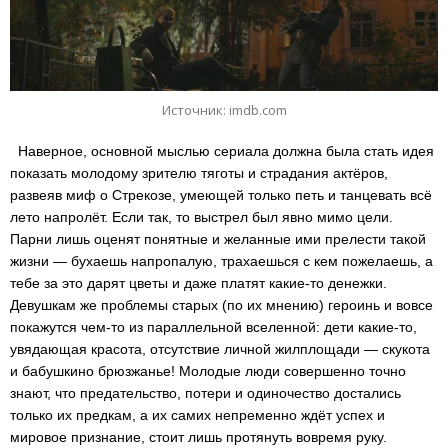
Источник: imdb.com
Наверное, основной мыслью сериала должна была стать идея
показать молодому зрителю тяготы и страдания актёров,
развеяв миф о Стрекозе, умеющей только петь и танцевать всё
лето напролёт. Если так, то выстрел был явно мимо цели.
Парни лишь оценят понятные и желанные ими прелести такой
жизни — бухаешь напропалую, трахаешься с кем пожелаешь, а
тебе за это дарят цветы и даже платят какие-то денежки.
Девушкам же проблемы старых (по их мнению) героинь и вовсе
покажутся чем-то из параллельной вселенной: дети какие-то,
увядающая красота, отсутствие личной жилплощади — скукота
и бабушкино брюзжанье! Молодые люди совершенно точно
знают, что предательство, потери и одиночество достались
только их предкам, а их самих непременно ждёт успех и
мировое признание, стоит лишь протянуть вовремя руку.