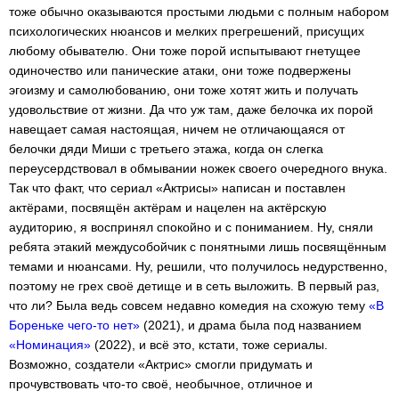
тоже обычно оказываются простыми людьми с полным набором
психологических нюансов и мелких прегрешений, присущих
любому обывателю. Они тоже порой испытывают гнетущее
одиночество или панические атаки, они тоже подвержены
эгоизму и самолюбованию, они тоже хотят жить и получать
удовольствие от жизни. Да что уж там, даже белочка их порой
навещает самая настоящая, ничем не отличающаяся от
белочки дяди Миши с третьего этажа, когда он слегка
переусердствовал в обмывании ножек своего очередного внука.
Так что факт, что сериал «Актрисы» написан и поставлен
актёрами, посвящён актёрам и нацелен на актёрскую
аудиторию, я воспринял спокойно и с пониманием. Ну, сняли
ребята этакий междусобойчик с понятными лишь посвящённым
темами и нюансами. Ну, решили, что получилось недурственно,
поэтому не грех своё детище и в сеть выложить. В первый раз,
что ли? Была ведь совсем недавно комедия на схожую тему
«В
Бореньке чего-то нет»
(2021), и драма была под названием
«Номинация»
(2022), и всё это, кстати, тоже сериалы.
Возможно, создатели «Актрис» смогли придумать и
прочувствовать что-то своё, необычное, отличное и