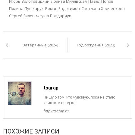
Игорь Золотовицкий
Лолита Милявская
Павел Попов
Полина Пушкарук
Роман Евдокимов
Светлана Ходченкова
Сергей Гилев
Фёдор Бондарчук
Навигация
по
Затерянные (2024)
Год рождения (2023)
записям
tsarap
Пишу о том, что чувствую, пока не стало
слишком поздно.
http://tsarap.ru
ПОХОЖИЕ ЗАПИСИ