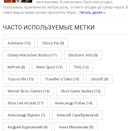
мечтаниями. В них можно быть кем угодно,
отыгрывать практически любую роль, от мега-злодея до супер-героя. В
таких мирах мимо может пролететь Мэри …
Читать далее »
ЧАСТО ИСПОЛЬЗУЕМЫЕ МЕТКИ
Activision
(10)
Choco Pie
(9)
Disney Interactive Studios
(11)
Electronic Arts
(9)
NVPrint
(8)
Ritter Sport
(13)
THQ
(12)
Toys-to-life
(10)
Traveller's Tales
(16)
Ubisoft
(9)
Warner Bros. Games
(14)
Xbox Game Studios
(16)
Xbox Live Arcade
(17)
Александр Робак
(14)
Александр Яценко
(7)
Алексей Серебряков
(6)
Андрей Бурковский
(6)
Анна Михалкова
(9)