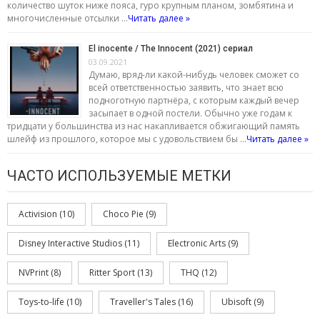
количество шуток ниже пояса, гуро крупным планом, зомбятина и
многочисленные отсылки …
Читать далее »
El inocente / The Innocent (2021) сериал
03.09.2021
Думаю, вряд-ли какой-нибудь человек сможет со
всей ответственностью заявить, что знает всю
подноготную партнёра, с которым каждый вечер
засыпает в одной постели. Обычно уже годам к
тридцати у большинства из нас накапливается обжигающий память
шлейф из прошлого, которое мы с удовольствием бы …
Читать далее »
ЧАСТО ИСПОЛЬЗУЕМЫЕ МЕТКИ
Activision
(10)
Choco Pie
(9)
Disney Interactive Studios
(11)
Electronic Arts
(9)
NVPrint
(8)
Ritter Sport
(13)
THQ
(12)
Toys-to-life
(10)
Traveller's Tales
(16)
Ubisoft
(9)