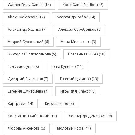
Warner Bros. Games
(14)
Xbox Game Studios
(16)
Xbox Live Arcade
(17)
Александр Робак
(14)
Александр Яценко
(7)
Алексей Серебряков
(6)
Андрей Бурковский
(6)
Анна Михалкова
(9)
Виктория Толстоганова
(9)
Вселенная LEGO
(18)
Гель для душа
(8)
Гоша Куценко
(11)
Дмитрий Лысенков
(7)
Евгений Цыганов
(13)
Евгения Дмитриева
(7)
Игры для Kinect
(16)
Картридж
(14)
Кирилл Кяро
(7)
Константин Хабенский
(11)
Леонардо ДиКаприо
(6)
Любовь Аксенова
(6)
Молотый кофе
(41)