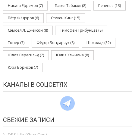
Никита Ефремов
(7)
Павел Табаков
(8)
Печенье
(13)
Пётр Фёдоров
(6)
Стивен Кинг
(15)
Сэмюэл Л. Джексон
(8)
Тимофей Трибунцев
(8)
Тонер
(7)
Фёдор Бондарчук
(8)
Шоколад
(32)
Юлия Пересильд
(7)
Юлия Хлынина
(8)
Юра Борисов
(7)
КАНАЛЫ В СОЦСЕТЯХ
СВЕЖИЕ ЗАПИСИ
DPS Idle (Xbox One)