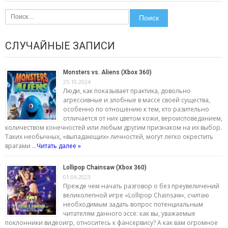
Найти:
СЛУЧАЙНЫЕ ЗАПИСИ
Monsters vs. Aliens (Xbox 360)
25.10.2024
Люди, как показывает практика, довольно
агрессивные и злобные в массе своей существа,
особенно по отношению к тем, кто разительно
отличается от них цветом кожи, вероисповеданием,
количеством конечностей или любым другим признаком на их выбор.
Таких необычных, «выпадающих» личностей, могут легко окрестить
врагами …
Читать далее »
Lollipop Chainsaw (Xbox 360)
01.06.2023
Прежде чем начать разговор о без преувеличений
великолепной игре «Lollipop Chainsaw», считаю
необходимым задать вопрос потенциальным
читателям данного эссе: как вы, уважаемые
поклонники видеоигр, относитесь к фансервису? А как вам огромное