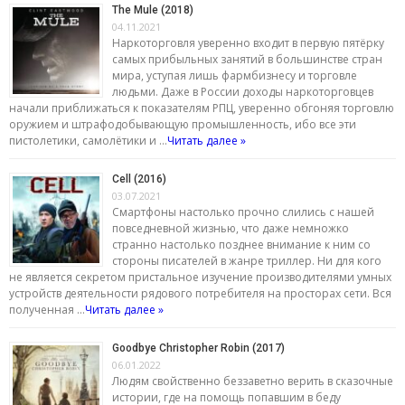
The Mule (2018)
04.11.2021
Наркоторговля уверенно входит в первую пятёрку
самых прибыльных занятий в большинстве стран
мира, уступая лишь фармбизнесу и торговле
людьми. Даже в России доходы наркоторговцев
начали приближаться к показателям РПЦ, уверенно обгоняя торговлю
оружием и штрафодобывающую промышленность, ибо все эти
пистолетики, самолётики и …
Читать далее »
Cell (2016)
03.07.2021
Смартфоны настолько прочно слились с нашей
повседневной жизнью, что даже немножко
странно настолько позднее внимание к ним со
стороны писателей в жанре триллер. Ни для кого
не является секретом пристальное изучение производителями умных
устройств деятельности рядового потребителя на просторах сети. Вся
полученная …
Читать далее »
Goodbye Christopher Robin (2017)
06.01.2022
Людям свойственно беззаветно верить в сказочные
истории, где на помощь попавшим в беду