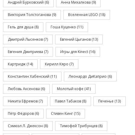
Андрей Бурковский
(6)
Анна Михалкова
(9)
Виктория Толстоганова
(9)
Вселенная LEGO
(18)
Гель для душа
(8)
Гоша Куценко
(11)
Дмитрий Лысенков
(7)
Евгений Цыганов
(13)
Евгения Дмитриева
(7)
Игры для Kinect
(16)
Картридж
(14)
Кирилл Кяро
(7)
Константин Хабенский
(11)
Леонардо ДиКаприо
(6)
Любовь Аксенова
(6)
Молотый кофе
(41)
Никита Ефремов
(7)
Павел Табаков
(8)
Печенье
(13)
Пётр Фёдоров
(6)
Стивен Кинг
(15)
Сэмюэл Л. Джексон
(8)
Тимофей Трибунцев
(8)