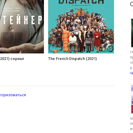
с
п
(2021) сериал
The French Dispatch (2021)
ч
в
Ч
торизоваться
.
ц
э
м