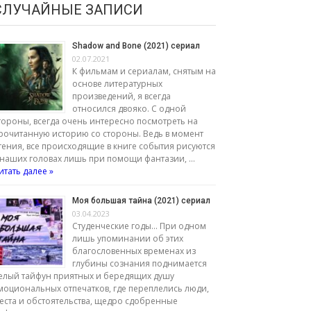
СЛУЧАЙНЫЕ ЗАПИСИ
Shadow and Bone (2021) сериал
02.07.2021
К фильмам и сериалам, снятым на
основе литературных
произведений, я всегда
относился двояко. С одной
тороны, всегда очень интересно посмотреть на
рочитанную историю со стороны. Ведь в момент
тения, все происходящие в книге события рисуются
 наших головах лишь при помощи фантазии, …
итать далее »
Моя большая тайна (2021) сериал
03.04.2023
Студенческие годы... При одном
лишь упоминании об этих
благословенных временах из
глубины сознания поднимается
елый тайфун приятных и бередящих душу
моциональных отпечатков, где переплелись люди,
еста и обстоятельства, щедро сдобренные