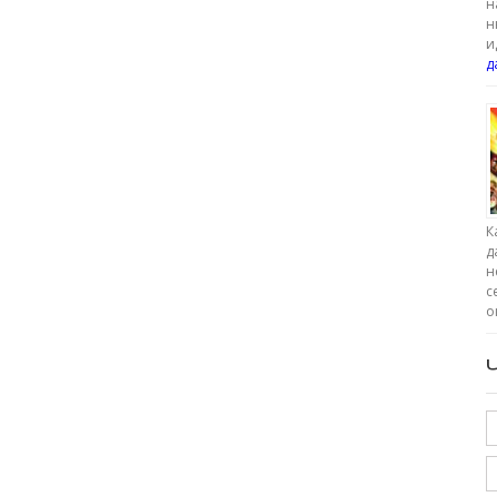
н
н
и
д
К
д
н
с
о