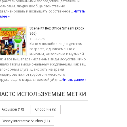
афантазированными впоследствии деталями и
юансами. Людям вообще свойственно
деализировать и возвышать собственное …
Читать
алее »
Scene It? Box Office Smash! (Xbox
360)
11.04.2025
Кино я полюбил ещё в детском
возрасте, одновременно с
книгами, живописью и музыкой.
ак и все вышеперечисленные виды искусства, кино
авало таким эмоциональным иждивенцам, как ваш
епокорный слуга, шанс хоть на время
епарироваться от грубого и жестокого
кружающего мира, с головой уйдя …
Читать далее »
ЧАСТО ИСПОЛЬЗУЕМЫЕ МЕТКИ
Activision
(10)
Choco Pie
(9)
Disney Interactive Studios
(11)