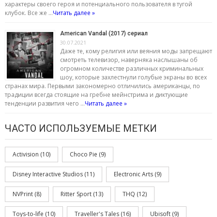
характеры своего героя и потенциального пользователя в тугой
клубок. Все же …
Читать далее »
American Vandal (2017) сериал
30.07.2021
Даже те, кому религия или веяния моды запрещают
смотреть телевизор, наверняка наслышаны об
огромном количестве различных криминальных
шоу, которые захлестнули голубые экраны во всех
странах мира. Первыми закономерно отличились американцы, по
традиции всегда стоящие на гребне мейнстрима и диктующие
тенденции развития чего …
Читать далее »
ЧАСТО ИСПОЛЬЗУЕМЫЕ МЕТКИ
Activision
(10)
Choco Pie
(9)
Disney Interactive Studios
(11)
Electronic Arts
(9)
NVPrint
(8)
Ritter Sport
(13)
THQ
(12)
Toys-to-life
(10)
Traveller's Tales
(16)
Ubisoft
(9)