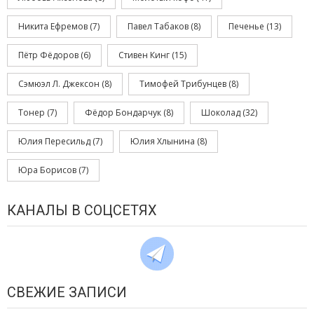
Никита Ефремов
(7)
Павел Табаков
(8)
Печенье
(13)
Пётр Фёдоров
(6)
Стивен Кинг
(15)
Сэмюэл Л. Джексон
(8)
Тимофей Трибунцев
(8)
Тонер
(7)
Фёдор Бондарчук
(8)
Шоколад
(32)
Юлия Пересильд
(7)
Юлия Хлынина
(8)
Юра Борисов
(7)
КАНАЛЫ В СОЦСЕТЯХ
СВЕЖИЕ ЗАПИСИ