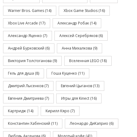
Warner Bros. Games
(14)
Xbox Game Studios
(16)
Xbox Live Arcade
(17)
Александр Робак
(14)
Александр Яценко
(7)
Алексей Серебряков
(6)
Андрей Бурковский
(6)
Анна Михалкова
(9)
Виктория Толстоганова
(9)
Вселенная LEGO
(18)
Гель для душа
(8)
Гоша Куценко
(11)
Дмитрий Лысенков
(7)
Евгений Цыганов
(13)
Евгения Дмитриева
(7)
Игры для Kinect
(16)
Картридж
(14)
Кирилл Кяро
(7)
Константин Хабенский
(11)
Леонардо ДиКаприо
(6)
Любовь Аксенова
(6)
Молотый кофе
(41)