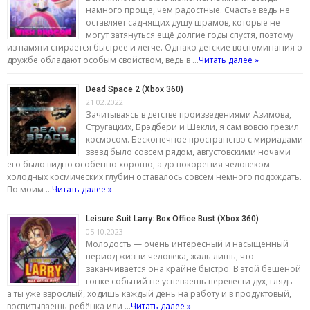
намного проще, чем радостные. Счастье ведь не
оставляет саднящих душу шрамов, которые не
могут затянуться ещё долгие годы спустя, поэтому
из памяти стирается быстрее и легче. Однако детские воспоминания о
дружбе обладают особым свойством, ведь в …
Читать далее »
Dead Space 2 (Xbox 360)
21.02.2022
Зачитываясь в детстве произведениями Азимова,
Стругацких, Брэдбери и Шекли, я сам вовсю грезил
космосом. Бесконечное пространство с мириадами
звёзд было совсем рядом, августовскими ночами
его было видно особенно хорошо, а до покорения человеком
холодных космических глубин оставалось совсем немного подождать.
По моим …
Читать далее »
Leisure Suit Larry: Box Office Bust (Xbox 360)
05.10.2023
Молодость — очень интересный и насыщенный
период жизни человека, жаль лишь, что
заканчивается она крайне быстро. В этой бешеной
гонке событий не успеваешь перевести дух, глядь —
а ты уже взрослый, ходишь каждый день на работу и в продуктовый,
воспитываешь ребёнка или …
Читать далее »