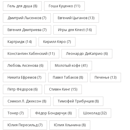
Гель для душа
(8)
Гоша Куценко
(11)
Дмитрий Лысенков
(7)
Евгений Цыганов
(13)
Евгения Дмитриева
(7)
Игры для Kinect
(16)
Картридж
(14)
Кирилл Кяро
(7)
Константин Хабенский
(11)
Леонардо ДиКаприо
(6)
Любовь Аксенова
(6)
Молотый кофе
(41)
Никита Ефремов
(7)
Павел Табаков
(8)
Печенье
(13)
Пётр Фёдоров
(6)
Стивен Кинг
(15)
Сэмюэл Л. Джексон
(8)
Тимофей Трибунцев
(8)
Тонер
(7)
Фёдор Бондарчук
(8)
Шоколад
(32)
Юлия Пересильд
(7)
Юлия Хлынина
(8)