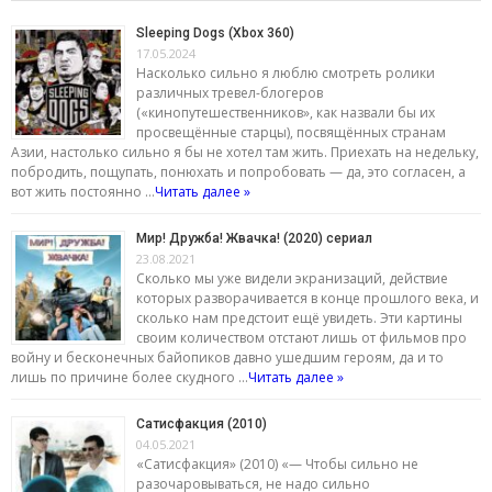
Sleeping Dogs (Xbox 360)
17.05.2024
Насколько сильно я люблю смотреть ролики
различных тревел-блогеров
(«кинопутешественников», как назвали бы их
просвещённые старцы), посвящённых странам
Азии, настолько сильно я бы не хотел там жить. Приехать на недельку,
побродить, пощупать, понюхать и попробовать — да, это согласен, а
вот жить постоянно …
Читать далее »
Мир! Дружба! Жвачка! (2020) сериал
23.08.2021
Сколько мы уже видели экранизаций, действие
которых разворачивается в конце прошлого века, и
сколько нам предстоит ещё увидеть. Эти картины
своим количеством отстают лишь от фильмов про
войну и бесконечных байопиков давно ушедшим героям, да и то
лишь по причине более скудного …
Читать далее »
Сатисфакция (2010)
04.05.2021
«Сатисфакция» (2010) «— Чтобы сильно не
разочаровываться, не надо сильно