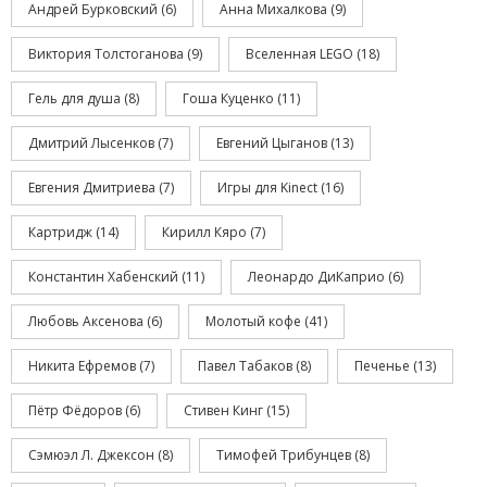
Андрей Бурковский
(6)
Анна Михалкова
(9)
Виктория Толстоганова
(9)
Вселенная LEGO
(18)
Гель для душа
(8)
Гоша Куценко
(11)
Дмитрий Лысенков
(7)
Евгений Цыганов
(13)
Евгения Дмитриева
(7)
Игры для Kinect
(16)
Картридж
(14)
Кирилл Кяро
(7)
Константин Хабенский
(11)
Леонардо ДиКаприо
(6)
Любовь Аксенова
(6)
Молотый кофе
(41)
Никита Ефремов
(7)
Павел Табаков
(8)
Печенье
(13)
Пётр Фёдоров
(6)
Стивен Кинг
(15)
Сэмюэл Л. Джексон
(8)
Тимофей Трибунцев
(8)