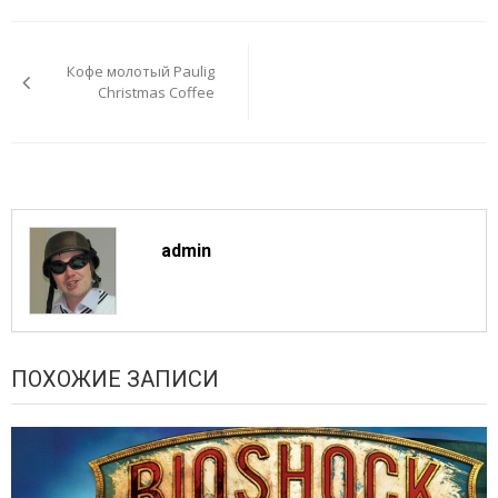
Навигация
по
Кофе молотый Paulig
записям
Christmas Coffee
admin
ПОХОЖИЕ ЗАПИСИ