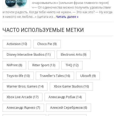
очаровываться.» (сильная фраза главного героя)
«— От одиночества можно получить удовольствие
и почти радость. Когда тебе никто не нужен. — Это как это? — Ну когда
я никого не люблю…» (цитата из …
Читать далее »
ЧАСТО ИСПОЛЬЗУЕМЫЕ МЕТКИ
Activision
(10)
Choco Pie
(9)
Disney Interactive Studios
(11)
Electronic Arts
(9)
NVPrint
(8)
Ritter Sport
(13)
THQ
(12)
Toys-to-life
(10)
Traveller's Tales
(16)
Ubisoft
(9)
Warner Bros. Games
(14)
Xbox Game Studios
(16)
Xbox Live Arcade
(17)
Александр Робак
(14)
Александр Яценко
(7)
Алексей Серебряков
(6)