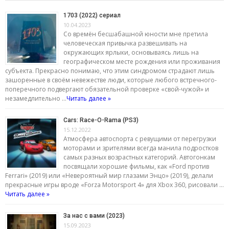
1703 (2022) сериал
10.04.2023
Со времён бесшабашной юности мне претила
человеческая привычка развешивать на
окружающих ярлыки, основываясь лишь на
географическом месте рождения или проживания
субъекта. Прекрасно понимаю, что этим синдромом страдают лишь
зашоренные в своём невежестве люди, которые любого встречного-
поперечного подвергают обязательной проверке «свой-чужой» и
незамедлительно …
Читать далее »
Cars: Race-O-Rama (PS3)
15.12.2022
Атмосфера автоспорта с ревущими от перегрузки
моторами и зрителями всегда манила подростков
самых разных возрастных категорий. Автогонкам
посвящали хорошие фильмы, как «Ford против
Ferrari» (2019) или «Невероятный мир глазами Энцо» (2019), делали
прекрасные игры вроде «Forza Motorsport 4» для Xbox 360, рисовали …
Читать далее »
За нас с вами (2023)
15.09.2023