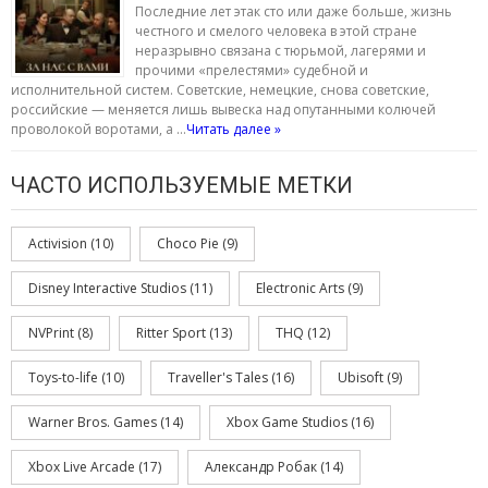
Последние лет этак сто или даже больше, жизнь
честного и смелого человека в этой стране
неразрывно связана с тюрьмой, лагерями и
прочими «прелестями» судебной и
исполнительной систем. Советские, немецкие, снова советские,
российские — меняется лишь вывеска над опутанными колючей
проволокой воротами, а …
Читать далее »
ЧАСТО ИСПОЛЬЗУЕМЫЕ МЕТКИ
Activision
(10)
Choco Pie
(9)
Disney Interactive Studios
(11)
Electronic Arts
(9)
NVPrint
(8)
Ritter Sport
(13)
THQ
(12)
Toys-to-life
(10)
Traveller's Tales
(16)
Ubisoft
(9)
Warner Bros. Games
(14)
Xbox Game Studios
(16)
Xbox Live Arcade
(17)
Александр Робак
(14)