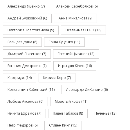
Александр Яценко
(7)
Алексей Серебряков
(6)
Андрей Бурковский
(6)
Анна Михалкова
(9)
Виктория Толстоганова
(9)
Вселенная LEGO
(18)
Гель для душа
(8)
Гоша Куценко
(11)
Дмитрий Лысенков
(7)
Евгений Цыганов
(13)
Евгения Дмитриева
(7)
Игры для Kinect
(16)
Картридж
(14)
Кирилл Кяро
(7)
Константин Хабенский
(11)
Леонардо ДиКаприо
(6)
Любовь Аксенова
(6)
Молотый кофе
(41)
Никита Ефремов
(7)
Павел Табаков
(8)
Печенье
(13)
Пётр Фёдоров
(6)
Стивен Кинг
(15)