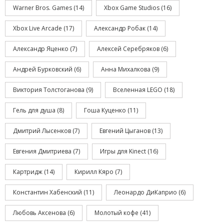
Warner Bros. Games
(14)
Xbox Game Studios
(16)
Xbox Live Arcade
(17)
Александр Робак
(14)
Александр Яценко
(7)
Алексей Серебряков
(6)
Андрей Бурковский
(6)
Анна Михалкова
(9)
Виктория Толстоганова
(9)
Вселенная LEGO
(18)
Гель для душа
(8)
Гоша Куценко
(11)
Дмитрий Лысенков
(7)
Евгений Цыганов
(13)
Евгения Дмитриева
(7)
Игры для Kinect
(16)
Картридж
(14)
Кирилл Кяро
(7)
Константин Хабенский
(11)
Леонардо ДиКаприо
(6)
Любовь Аксенова
(6)
Молотый кофе
(41)