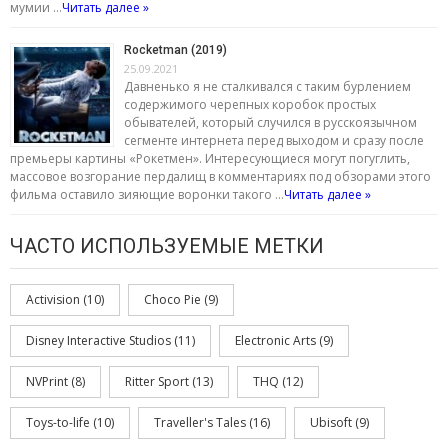
мумии …
Читать далее »
Rocketman (2019)
25.09.2021
Давненько я не сталкивался с таким бурлением
содержимого черепных коробок простых
обывателей, который случился в русскоязычном
сегменте интернета перед выходом и сразу после
премьеры картины «Рокетмен». Интересующиеся могут погуглить,
массовое возгорание пердалищ в комментариях под обзорами этого
фильма оставило зияющие воронки такого …
Читать далее »
ЧАСТО ИСПОЛЬЗУЕМЫЕ МЕТКИ
Activision
(10)
Choco Pie
(9)
Disney Interactive Studios
(11)
Electronic Arts
(9)
NVPrint
(8)
Ritter Sport
(13)
THQ
(12)
Toys-to-life
(10)
Traveller's Tales
(16)
Ubisoft
(9)