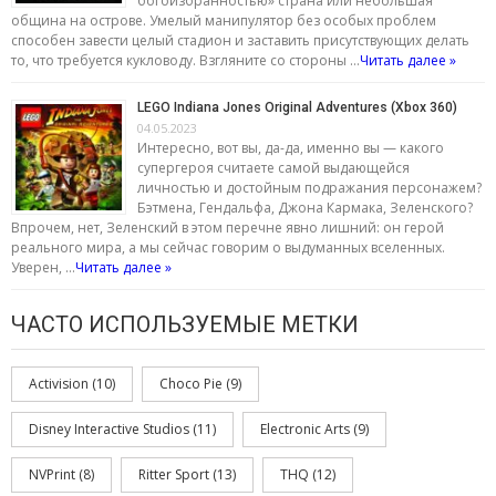
богоизбранностью» страна или небольшая
община на острове. Умелый манипулятор без особых проблем
способен завести целый стадион и заставить присутствующих делать
то, что требуется кукловоду. Взгляните со стороны …
Читать далее »
LEGO Indiana Jones Original Adventures (Xbox 360)
04.05.2023
Интересно, вот вы, да-да, именно вы — какого
супергероя считаете самой выдающейся
личностью и достойным подражания персонажем?
Бэтмена, Гендальфа, Джона Кармака, Зеленского?
Впрочем, нет, Зеленский в этом перечне явно лишний: он герой
реального мира, а мы сейчас говорим о выдуманных вселенных.
Уверен, …
Читать далее »
ЧАСТО ИСПОЛЬЗУЕМЫЕ МЕТКИ
Activision
(10)
Choco Pie
(9)
Disney Interactive Studios
(11)
Electronic Arts
(9)
NVPrint
(8)
Ritter Sport
(13)
THQ
(12)