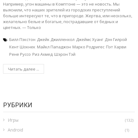
Например, угон машины в Комптоне — это не новость. Мы
выяснили, что наших зрителей из городских преступлений
больше интересуют те, что в пригороде. Жертва, или несколько,
желательно белые и богатые, пострадавшие от бедных и
цветных. — Только
Билл Пэкстон
Джейк Джилленхол
Джеймс Хуанг
Дэн Гилрой
Кент Шокнек
Майкл Пападжон
Марко Родригес
Пэт Харви
Рене Руссо
Риз Ахмед
Шэрон Тэй
Читать далее ...
РУБРИКИ
Игры
(132)
Android
(1)