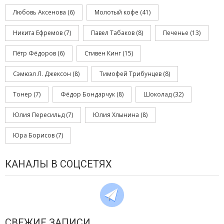
Любовь Аксенова
(6)
Молотый кофе
(41)
Никита Ефремов
(7)
Павел Табаков
(8)
Печенье
(13)
Пётр Фёдоров
(6)
Стивен Кинг
(15)
Сэмюэл Л. Джексон
(8)
Тимофей Трибунцев
(8)
Тонер
(7)
Фёдор Бондарчук
(8)
Шоколад
(32)
Юлия Пересильд
(7)
Юлия Хлынина
(8)
Юра Борисов
(7)
КАНАЛЫ В СОЦСЕТЯХ
СВЕЖИЕ ЗАПИСИ