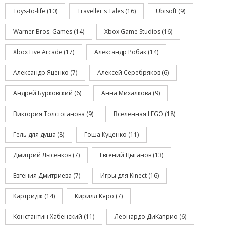
Toys-to-life
(10)
Traveller's Tales
(16)
Ubisoft
(9)
Warner Bros. Games
(14)
Xbox Game Studios
(16)
Xbox Live Arcade
(17)
Александр Робак
(14)
Александр Яценко
(7)
Алексей Серебряков
(6)
Андрей Бурковский
(6)
Анна Михалкова
(9)
Виктория Толстоганова
(9)
Вселенная LEGO
(18)
Гель для душа
(8)
Гоша Куценко
(11)
Дмитрий Лысенков
(7)
Евгений Цыганов
(13)
Евгения Дмитриева
(7)
Игры для Kinect
(16)
Картридж
(14)
Кирилл Кяро
(7)
Константин Хабенский
(11)
Леонардо ДиКаприо
(6)