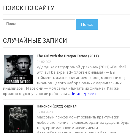
ПОИСК ПО САЙТУ
Найти:
СЛУЧАЙНЫЕ ЗАПИСИ
The Girl with the Dragon Tattoo (2011)
04.02.2021
«Девушка с татуировкой дракона» (2011) «Evil shall
with evil be expelled» (слоган фильма) «— Вы
займетесь жизнеописанием воров, мошенников,
тиранов, целого набора самых омерзительных
индивидов… И все они — моя семья.» (цитата из фильма) Как же
приятно отдохнуть после работы за …
Читать далее »
Пансион (2022) сериал
17.04.2023
Массовый психоз может охватить практически
любое скопление человекообразных существ, будь
то одержимая своим «величием и