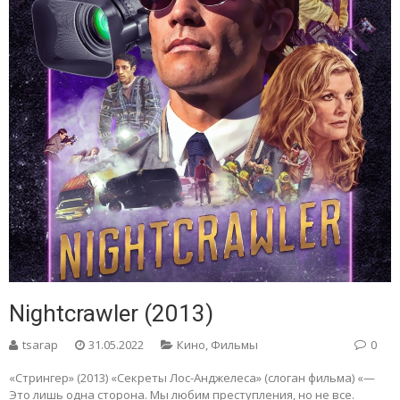
Nightcrawler (2013)
tsarap
31.05.2022
Кино
,
Фильмы
0
«Стрингер» (2013) «Секреты Лос-Анджелеса» (слоган фильма) «—
Это лишь одна сторона. Мы любим преступления, но не все.