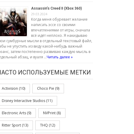
Assassin’s Creed II (Xbox 360)
29.03.2024
Когда меня обуревает желание
написать эссе со своими
впечатлениями от игры, сначала
всё идёт неплохо. Я накидываю
вои сумбурные мысли в отдельный текстовый файл,
абы не упустить из виду какой-нибудь важный
юанс, затем постепенно развиваю каждую мысль в
тдельный абзац, и вуаля …
Читать далее »
ЧАСТО ИСПОЛЬЗУЕМЫЕ МЕТКИ
Activision
(10)
Choco Pie
(9)
Disney Interactive Studios
(11)
Electronic Arts
(9)
NVPrint
(8)
Ritter Sport
(13)
THQ
(12)