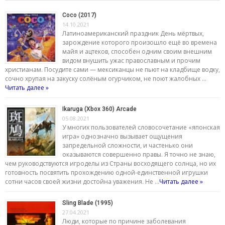
Coco (2017)
14.10.2021
Латиноамериканский праздник День мёртвых,
зарождение которого произошло ещё во времена
майя и ацтеков, способен одним своим внешним
видом внушить ужас православным и прочим
христианам. Посудите сами — мексиканцы не пьют на кладбище водку,
сочно хрупая на закуску солёным огурчиком, не поют жалобных …
Читать далее »
Ikaruga (Xbox 360) Arcade
05.08.2021
У многих пользователей словосочетание «японская
игра» однозначно вызывает ощущения
запредельной сложности, и частенько они
оказываются совершенно правы. Я точно не знаю,
чем руководствуются игроделы из Страны восходящего солнца, но их
готовность посвятить прохождению одной-единственной игрушки
сотни часов своей жизни достойна уважения. Не …
Читать далее »
Sling Blade (1995)
27.04.2021
Люди, которые по причине заболевания