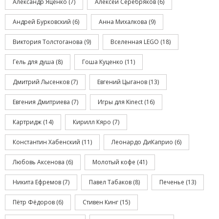
Александр Яценко
(7)
Алексей Серебряков
(6)
Андрей Бурковский
(6)
Анна Михалкова
(9)
Виктория Толстоганова
(9)
Вселенная LEGO
(18)
Гель для душа
(8)
Гоша Куценко
(11)
Дмитрий Лысенков
(7)
Евгений Цыганов
(13)
Евгения Дмитриева
(7)
Игры для Kinect
(16)
Картридж
(14)
Кирилл Кяро
(7)
Константин Хабенский
(11)
Леонардо ДиКаприо
(6)
Любовь Аксенова
(6)
Молотый кофе
(41)
Никита Ефремов
(7)
Павел Табаков
(8)
Печенье
(13)
Пётр Фёдоров
(6)
Стивен Кинг
(15)