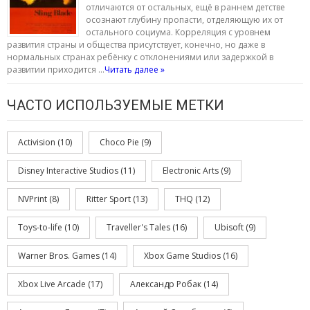
отличаются от остальных, ещё в раннем детстве
осознают глубину пропасти, отделяющую их от
остального социума. Корреляция с уровнем
развития страны и общества присутствует, конечно, но даже в
нормальных странах ребёнку с отклонениями или задержкой в
развитии приходится …
Читать далее »
ЧАСТО ИСПОЛЬЗУЕМЫЕ МЕТКИ
Activision
(10)
Choco Pie
(9)
Disney Interactive Studios
(11)
Electronic Arts
(9)
NVPrint
(8)
Ritter Sport
(13)
THQ
(12)
Toys-to-life
(10)
Traveller's Tales
(16)
Ubisoft
(9)
Warner Bros. Games
(14)
Xbox Game Studios
(16)
Xbox Live Arcade
(17)
Александр Робак
(14)