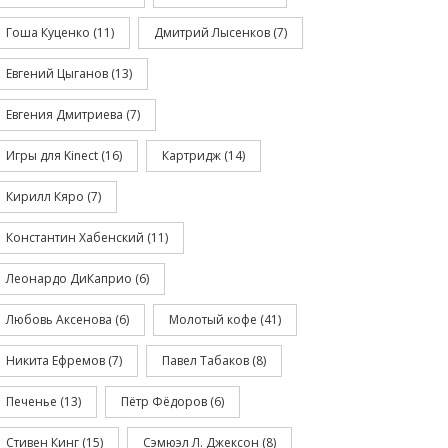
Гоша Куценко
(11)
Дмитрий Лысенков
(7)
Евгений Цыганов
(13)
Евгения Дмитриева
(7)
Игры для Kinect
(16)
Картридж
(14)
Кирилл Кяро
(7)
Константин Хабенский
(11)
Леонардо ДиКаприо
(6)
Любовь Аксенова
(6)
Молотый кофе
(41)
Никита Ефремов
(7)
Павел Табаков
(8)
Печенье
(13)
Пётр Фёдоров
(6)
Стивен Кинг
(15)
Сэмюэл Л. Джексон
(8)