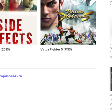
о
с
 (2013)
Virtua Fighter 5 (PS3)
П
л
торизоваться
.
м
п
У
м