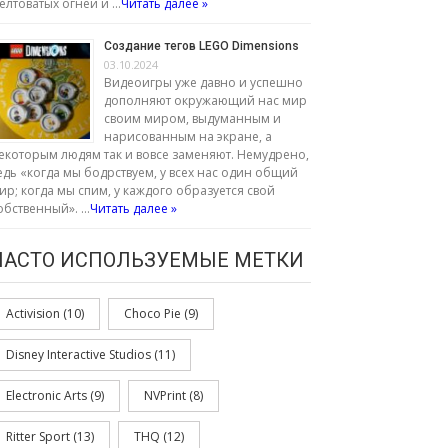
елтоватых огней и …
Читать далее »
Создание тегов LEGO Dimensions
03.10.2024
Видеоигры уже давно и успешно
дополняют окружающий нас мир
своим миром, выдуманным и
нарисованным на экране, а
екоторым людям так и вовсе заменяют. Немудрено,
едь «когда мы бодрствуем, у всех нас один общий
ир; когда мы спим, у каждого образуется свой
обственный». …
Читать далее »
ЧАСТО ИСПОЛЬЗУЕМЫЕ МЕТКИ
Activision
(10)
Choco Pie
(9)
Disney Interactive Studios
(11)
Electronic Arts
(9)
NVPrint
(8)
Ritter Sport
(13)
THQ
(12)