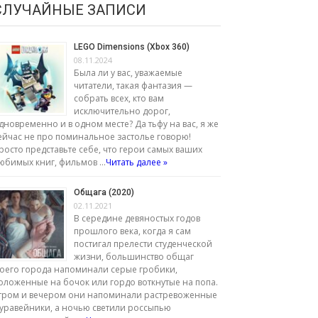
СЛУЧАЙНЫЕ ЗАПИСИ
LEGO Dimensions (Xbox 360)
08.11.2024
Была ли у вас, уважаемые
читатели, такая фантазия —
собрать всех, кто вам
исключительно дорог,
дновременно и в одном месте? Да тьфу на вас, я же
ейчас не про поминальное застолье говорю!
росто представьте себе, что герои самых ваших
юбимых книг, фильмов …
Читать далее »
Общага (2020)
02.11.2021
В середине девяностых годов
прошлого века, когда я сам
постигал прелести студенческой
жизни, большинство общаг
оего города напоминали серые гробики,
оложенные на бочок или гордо воткнутые на попа.
тром и вечером они напоминали растревоженные
уравейники, а ночью светили россыпью