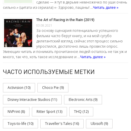
сделаю — я тут в дерьме немножечко по уши очень
сильно.» (цитата из сериала) «- Здорово, пацаны! …
Читать далее »
The Art of Racing in the Rain (2019)
03.08.2021
За основу сценария потенциально успешного
фильма часто берут книгу, и на мой сугубо
дилетантский взгляд, сейчас этот процесс сильно
упростился, достаточно лишь провести опрос.
Умеющих читать и понимать прочитанное людей осталось не так уж и
много, так что, хоть такое исследование и …
Читать далее »
ЧАСТО ИСПОЛЬЗУЕМЫЕ МЕТКИ
Activision
(10)
Choco Pie
(9)
Disney Interactive Studios
(11)
Electronic Arts
(9)
NVPrint
(8)
Ritter Sport
(13)
THQ
(12)
Toys-to-life
(10)
Traveller's Tales
(16)
Ubisoft
(9)