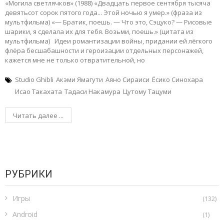
«Могила светлячков» (1988) «Двадцать первое сентября тысяча
девятьсот сорок пятого года... Этой ночью я умер.» (фраза из
мультфильма) «— Братик, поешь. — Что это, Сэцуко? — Рисовые
шарики, я сделала их для тебя. Возьми, поешь.» (цитата из
мультфильма) Идеи романтизации войны, придании ей лёгкого
флёра бесшабашности и героизации отдельных персонажей,
кажется мне не только отвратительной, но
Studio Ghibli
Акэми Ямагути
Аяно Сираиси
Ёсико Синохара
Исао Такахата
Тадаси Накамура
Цутому Тацуми
Читать далее ...
РУБРИКИ
Игры
(132)
Android
(1)