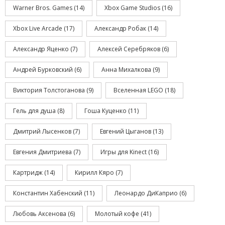
Warner Bros. Games
(14)
Xbox Game Studios
(16)
Xbox Live Arcade
(17)
Александр Робак
(14)
Александр Яценко
(7)
Алексей Серебряков
(6)
Андрей Бурковский
(6)
Анна Михалкова
(9)
Виктория Толстоганова
(9)
Вселенная LEGO
(18)
Гель для душа
(8)
Гоша Куценко
(11)
Дмитрий Лысенков
(7)
Евгений Цыганов
(13)
Евгения Дмитриева
(7)
Игры для Kinect
(16)
Картридж
(14)
Кирилл Кяро
(7)
Константин Хабенский
(11)
Леонардо ДиКаприо
(6)
Любовь Аксенова
(6)
Молотый кофе
(41)