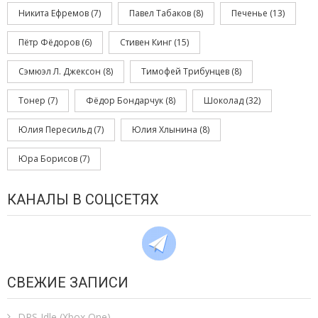
Никита Ефремов
(7)
Павел Табаков
(8)
Печенье
(13)
Пётр Фёдоров
(6)
Стивен Кинг
(15)
Сэмюэл Л. Джексон
(8)
Тимофей Трибунцев
(8)
Тонер
(7)
Фёдор Бондарчук
(8)
Шоколад
(32)
Юлия Пересильд
(7)
Юлия Хлынина
(8)
Юра Борисов
(7)
КАНАЛЫ В СОЦСЕТЯХ
СВЕЖИЕ ЗАПИСИ
DPS Idle (Xbox One)