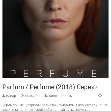
Parfum / Perfume (2018) Сериал
tsarap
14.05.2021
Кино
,
Сериалы
1
«Аромат» (2018) сериал «Ароматы неуловимы. Едва касаясь нашей
кожи, они начинают свой собственный путь. Искусство