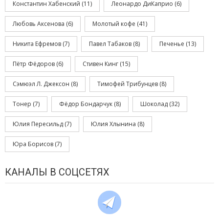
Константин Хабенский
(11)
Леонардо ДиКаприо
(6)
Любовь Аксенова
(6)
Молотый кофе
(41)
Никита Ефремов
(7)
Павел Табаков
(8)
Печенье
(13)
Пётр Фёдоров
(6)
Стивен Кинг
(15)
Сэмюэл Л. Джексон
(8)
Тимофей Трибунцев
(8)
Тонер
(7)
Фёдор Бондарчук
(8)
Шоколад
(32)
Юлия Пересильд
(7)
Юлия Хлынина
(8)
Юра Борисов
(7)
КАНАЛЫ В СОЦСЕТЯХ