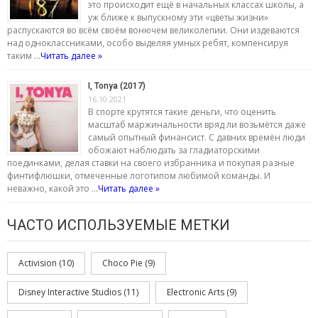
это происходит ещё в начальных классах школы, а
уж ближе к выпускному эти «цветы жизни»
распускаются во всём своём вонючем великолепии. Они издеваются
над одноклассниками, особо выделяя умных ребят, компенсируя
таким …
Читать далее »
I, Tonya (2017)
16.10.2021
В спорте крутятся такие деньги, что оценить
масштаб маржинальности вряд ли возьмётся даже
самый опытный финансист. С давних времён люди
обожают наблюдать за гладиаторскими
поединками, делая ставки на своего избранника и покупая разные
финтифлюшки, отмеченные логотипом любимой команды. И
неважно, какой это …
Читать далее »
ЧАСТО ИСПОЛЬЗУЕМЫЕ МЕТКИ
Activision
(10)
Choco Pie
(9)
Disney Interactive Studios
(11)
Electronic Arts
(9)