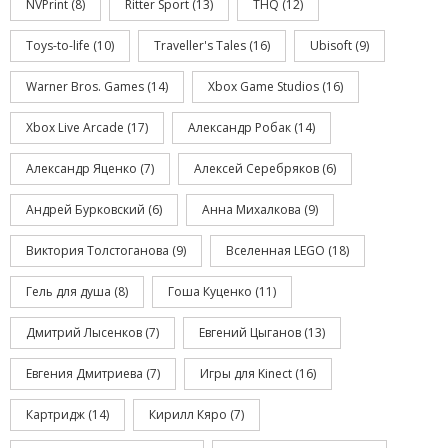
NVPrint
(8)
Ritter Sport
(13)
THQ
(12)
Toys-to-life
(10)
Traveller's Tales
(16)
Ubisoft
(9)
Warner Bros. Games
(14)
Xbox Game Studios
(16)
Xbox Live Arcade
(17)
Александр Робак
(14)
Александр Яценко
(7)
Алексей Серебряков
(6)
Андрей Бурковский
(6)
Анна Михалкова
(9)
Виктория Толстоганова
(9)
Вселенная LEGO
(18)
Гель для душа
(8)
Гоша Куценко
(11)
Дмитрий Лысенков
(7)
Евгений Цыганов
(13)
Евгения Дмитриева
(7)
Игры для Kinect
(16)
Картридж
(14)
Кирилл Кяро
(7)