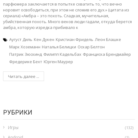
парфюмера заключается в попытке схватить то, что вечно
норовит освободиться, при этом не сломив его дух.» (цитата из
сериала) «Амбра – это похоть. Сладкая, мучительная,
убийственная похоть. Много веков люди гадали, откуда берется
амбра, которую изредка прибивало к
Аугуст Диль
Кен Дукен
Кристиан Фридель
Леон Блашке
Марк Хоземанн
Наталья Белицки
Оскар Белтон
Патрик Зюскинд
Филипп Кадельбах
Франциска Брендмайер
Фредерике Бехт
Юрген Маурер
Читать далее ...
РУБРИКИ
Игры
(132)
Android
(1)